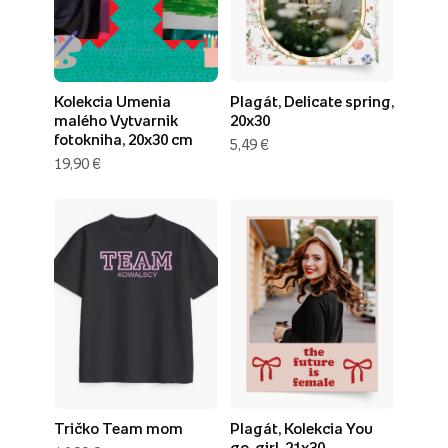
Kolekcia Umenia
Plagát, Delicate spring,
malého Vytvarnik
20x30
fotokniha, 20x30 cm
5,49 €
19,90 €
Tričko Team mom
Plagát, Kolekcia You
go, girl, 21x30