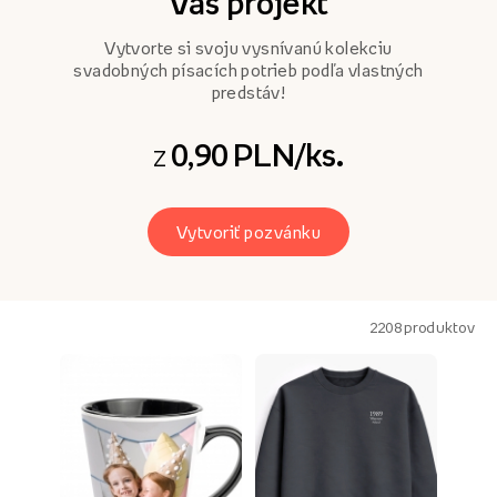
Váš projekt
Vytvorte si svoju vysnívanú kolekciu
svadobných písacích potrieb podľa vlastných
predstáv!
0,90 PLN/ks.
z
Vytvoriť pozvánku
2208
produktov