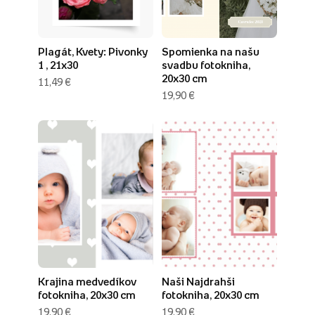
Plagát, Kvety: Pivonky
Spomienka na našu
1 , 21x30
svadbu fotokniha,
20x30 cm
11,49 €
19,90 €
Krajina medvedíkov
Naši Najdrahši
fotokniha, 20x30 cm
fotokniha, 20x30 cm
19,90 €
19,90 €