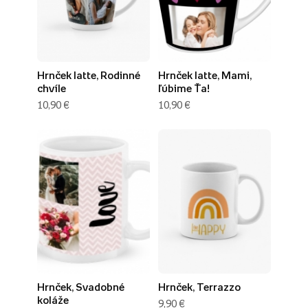
Hrnček latte, Rodinné
Hrnček latte, Mami,
chvíle
ľúbime Ťa!
10,90 €
10,90 €
Hrnček, Svadobné
Hrnček, Terrazzo
koláže
9,90 €