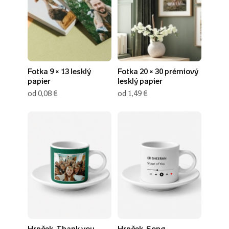
Fotka 9 × 13 lesklý
Fotka 20 × 30 prémiový
papier
lesklý papier
od 0,08 €
od 1,49 €
Hrnček, Thank you
Hrnček, Song