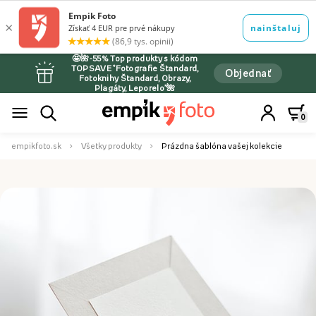
🤩🌺-55% Top produkty s kódom
TOPSAVE *Fotografie Štandard,
Objednať
Fotoknihy Štandard, Obrazy,
Plagáty, Leporelo*🌺
0
empikfoto.sk
Všetky produkty
Prázdna šablóna vašej kolekcie