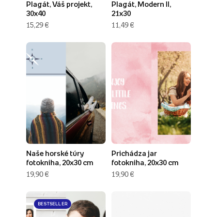
Plagát, Váš projekt,
Plagát, Modern II,
30x40
21x30
15,29 €
11,49 €
Naše horské túry
Prichádza jar
fotokniha, 20x30 cm
fotokniha, 20x30 cm
19,90 €
19,90 €
BESTSELLER