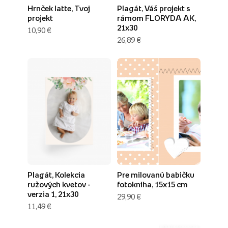
Hrnček latte, Tvoj
Plagát, Váš projekt s
projekt
rámom FLORYDA AK,
21x30
10,90 €
26,89 €
Plagát, Kolekcia
Pre milovanú babičku
ružových kvetov -
fotokniha, 15x15 cm
verzia 1, 21x30
29,90 €
11,49 €