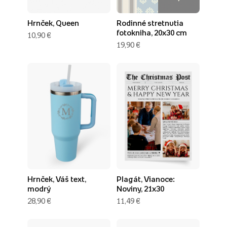
Hrnček, Queen
Rodinné stretnutia
fotokniha, 20x30 cm
10,90 €
19,90 €
Hrnček, Váš text,
Plagát, Vianoce:
modrý
Noviny, 21x30
28,90 €
11,49 €