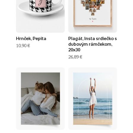
Hrnček, Pepita
Plagát, Insta srdiečko s
dubovým rámčekom,
10,90 €
20x30
26,89 €