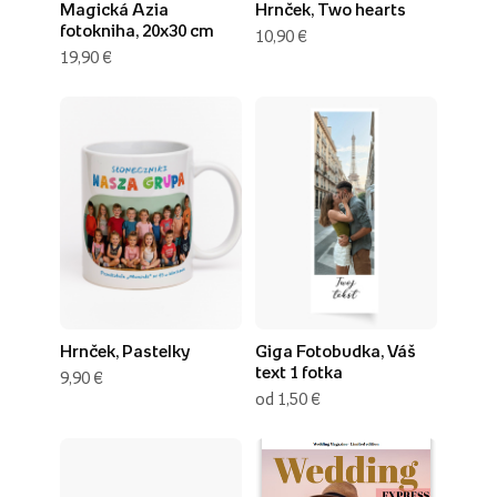
Magická Azia
Hrnček, Two hearts
fotokniha, 20x30 cm
10,90 €
19,90 €
Hrnček, Pastelky
Giga Fotobudka, Váš
text 1 fotka
9,90 €
od 1,50 €