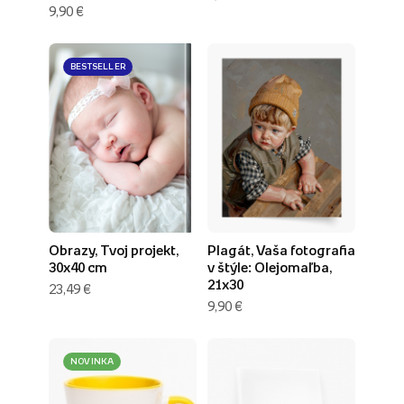
9,90 €
BESTSELLER
Obrazy, Tvoj projekt,
Plagát, Vaša fotografia
30x40 cm
v štýle: Olejomaľba,
21x30
23,49 €
9,90 €
NOVINKA