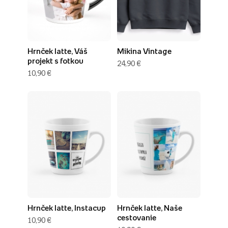
Hrnček latte, Váš
Mikina Vintage
projekt s fotkou
24,90 €
10,90 €
Hrnček latte, Instacup
Hrnček latte, Naše
cestovanie
10,90 €