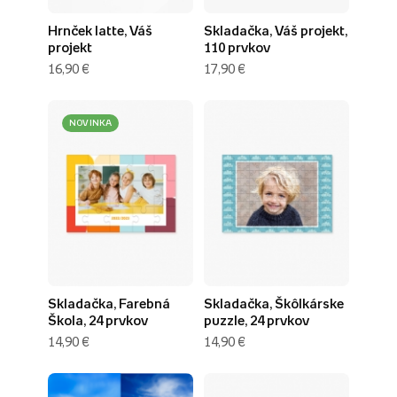
Hrnček latte, Váš
Skladačka, Váš projekt,
projekt
110 prvkov
16,90 €
17,90 €
NOVINKA
Skladačka, Farebná
Skladačka, Škôlkárske
Škola, 24 prvkov
puzzle, 24 prvkov
14,90 €
14,90 €