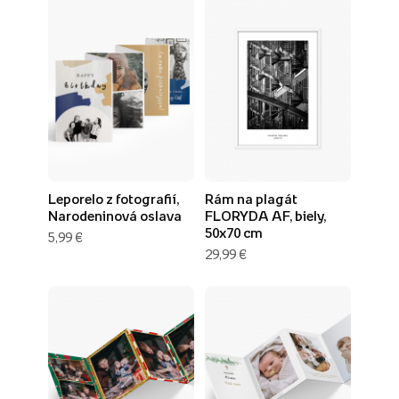
Leporelo z fotografií,
Rám na plagát
Narodeninová oslava
FLORYDA AF, biely,
50x70 cm
5,99 €
29,99 €