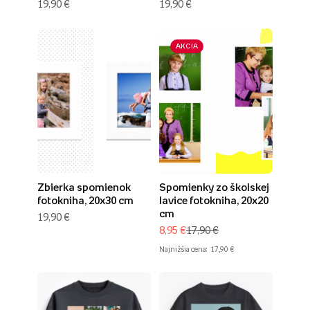
19,90 €
19,90 €
AKCIA
Zbierka spomienok
Spomienky zo školskej
fotokniha, 20x30 cm
lavice fotokniha, 20x20
cm
19,90 €
8,95 €
17,90 €
Najnižšia cena:
17,90 €