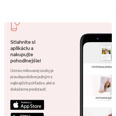
Stiahnite si
aplikáciu a
nakupujte
pohodlnejšie!
Úsmev milovanej osoby je
pravdepodobne jedným z
najkrajších pohľadov, aké si
dokážeme predstaviť.