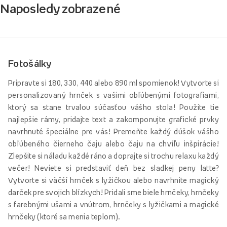
Naposledy zobrazené
Fotošálky
Pripravte si 180, 330, 440 alebo 890 ml spomienok! Vytvorte si
personalizovaný hrnček s vašimi obľúbenými fotografiami,
ktorý sa stane trvalou súčasťou vášho stola! Použite tie
najlepšie rámy, pridajte text a zakomponujte grafické prvky
navrhnuté špeciálne pre vás! Premeňte každý dúšok vášho
obľúbeného čierneho čaju alebo čaju na chvíľu inšpirácie!
Zlepšite si náladu každé ráno a doprajte si trochu relaxu každý
večer! Neviete si predstaviť deň bez sladkej peny latte?
Vytvorte si väčší hrnček s lyžičkou alebo navrhnite magický
darček pre svojich blízkych! Pridali sme biele hrnčeky, hrnčeky
s farebnými ušami a vnútrom, hrnčeky s lyžičkami a magické
hrnčeky (ktoré sa menia teplom).