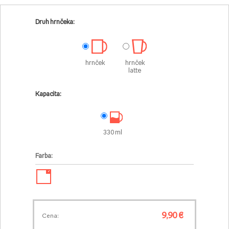
Druh hrnčeka:
hrnček
hrnček
latte
Kapacita:
330 ml
Farba:
✓
9,90 €
Cena: