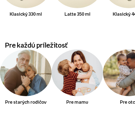
Klasický 330 ml
Latte 350 ml
Klasický 4
Pre každú príležitosť
Pre starých rodičov
Pre mamu
Pre ot