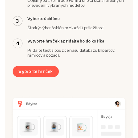
Objemy od 175 ml do 890 ml a široká škála farebných
prevedení vybraných modelov.
Vyberte šablónu
3
Široký výber šablón pre každú príležitosť.
Vytvorte hrnček a pridajte ho do košíka
4
Pridajte text a použite našu databázu klipartov,
rámikov a pozadí.
Vytvorte hrnček