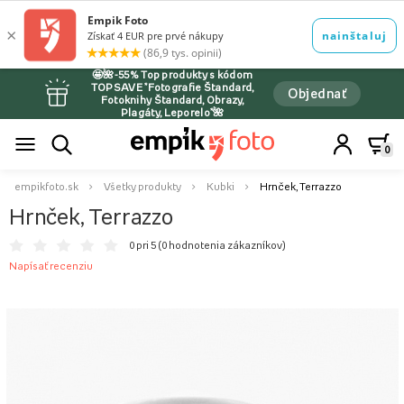
🤩🌺-55% Top produkty s kódom
TOPSAVE *Fotografie Štandard,
Objednať
Fotoknihy Štandard, Obrazy,
Plagáty, Leporelo*🌺
0
empikfoto.sk
Všetky produkty
Kubki
Hrnček, Terrazzo
Hrnček, Terrazzo
0 pri 5 (
0 hodnotenia zákazníkov
)
Napísať recenziu