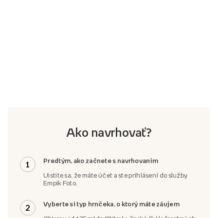
Ako navrhovať?
Predtým, ako začnete s navrhovaním
1
Uistite sa, že máte účet a ste prihlásení do služby
Empik Foto.
Vyberte si typ hrnčeka, o ktorý máte záujem
2