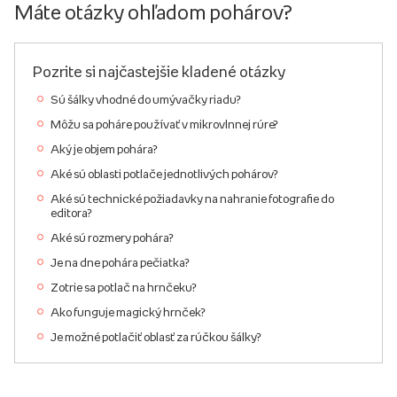
Máte otázky ohľadom pohárov?
Pozrite si najčastejšie kladené otázky
Sú šálky vhodné do umývačky riadu?
Môžu sa poháre používať v mikrovlnnej rúre?
Aký je objem pohára?
Aké sú oblasti potlače jednotlivých pohárov?
Aké sú technické požiadavky na nahranie fotografie do
editora?
Aké sú rozmery pohára?
Je na dne pohára pečiatka?
Zotrie sa potlač na hrnčeku?
Ako funguje magický hrnček?
Je možné potlačiť oblasť za rúčkou šálky?