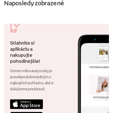
Naposledy zobrazené
Stiahnite si
aplikáciu a
nakupujte
pohodlnejšie!
Úsmev milovanej osoby je
pravdepodobne jedným z
najkrajších pohľadov, aké si
dokážeme predstaviť.