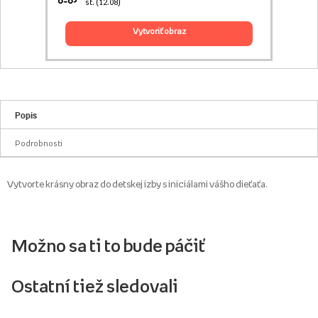
st. (12.08)
vytvoriť obraz
Popis
Podrobnosti
Vytvorte krásny obraz do detskej izby s iniciálami vášho dieťaťa.
Možno sa ti to bude páčiť
Ostatní tiež sledovali