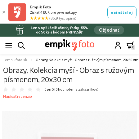
Len v aplikácii! Všetky fotky -55%
Objednať
od 50 ks s kódom PRIN55🌺
0
empikfoto.sk
Obrazy, Kolekcia myší - Obraz s ružovým písmenom, 20x30 cm
Obrazy, Kolekcia myší - Obraz s ružovým
písmenom, 20x30 cm
0 pri 5 (
0 hodnotenia zákazníkov
)
Napísať recenziu