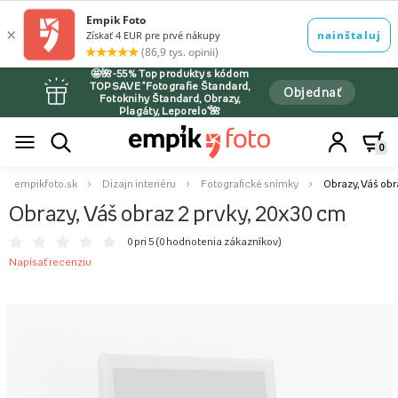
🤩🌺-55% Top produkty s kódom
TOPSAVE *Fotografie Štandard,
Objednať
Fotoknihy Štandard, Obrazy,
Plagáty, Leporelo*🌺
0
empikfoto.sk
Dizajn interiéru
Fotografické snímky
Obrazy, Váš obr
Obrazy, Váš obraz 2 prvky, 20x30 cm
0 pri 5 (
0 hodnotenia zákazníkov
)
Napísať recenziu