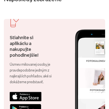
Stiahnite si
aplikáciu a
nakupujte
pohodlnejšie!
Úsmev milovanej osoby je
pravdepodobne jedným z
najkrajších pohľadov, aké si
dokážeme predstaviť.