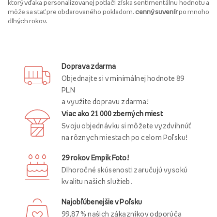
ktorý vďaka personalizovanej potlači získa sentimentálnu hodnotu a
môže sa stať pre obdarovaného pokladom.
cenný suvenír
po mnoho
dlhých rokov.
Doprava zdarma
Objednajte si v minimálnej hodnote 89
PLN
a využite dopravu zdarma!
Viac ako 21 000 zberných miest
Svoju objednávku si môžete vyzdvihnúť
na rôznych miestach po celom Poľsku!
29 rokov Empik Foto!
Dlhoročné skúsenosti zaručujú vysokú
kvalitu našich služieb.
Najobľúbenejšie v Poľsku
99,87 % našich zákazníkov odporúča