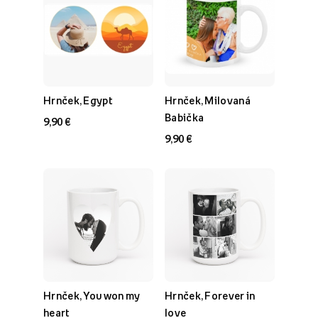
Hrnček, Egypt
Hrnček, Milovaná
Babička
9,90 €
9,90 €
Hrnček, You won my
Hrnček, Forever in
heart
love