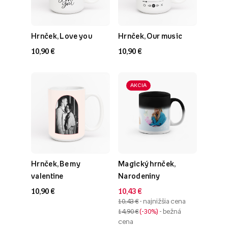
Hrnček, Love you
Hrnček, Our music
10,90 €
10,90 €
AKCIA
Hrnček, Be my
Magický hrnček,
valentine
Narodeniny
10,90 €
10,43 €
10,43 €
- najnižšia cena
14,90 €
-30%
- bežná
cena