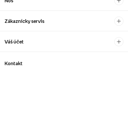
Nos
Zákaznícky servis
Váš účet
Kontakt
Po-Pia: 9:00-17:00
[email protected]
Platobný operátor