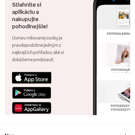
Stiahnite si
aplikáciu a
nakupujte
pohodlnejšie!
Úsmev milovanej osoby je
pravdepodobne jedným z
najkrajších pohľadov, aké si
dokážeme predstaviť.