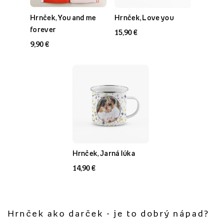
Hrnček, You and me
Hrnček, Love you
forever
15,90 €
9,90 €
Hrnček, Jarná lúka
14,90 €
Hrnček ako darček - je to dobrý nápad?