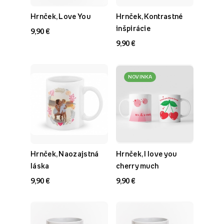
Hrnček, Love You
Hrnček, Kontrastné
inšpirácie
9,90 €
9,90 €
NOVINKA
Hrnček, Naozajstná
Hrnček, I love you
láska
cherry much
9,90 €
9,90 €