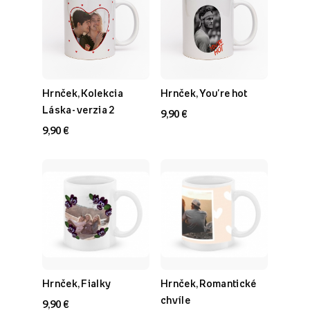
Hrnček, Kolekcia
Hrnček, You're hot
Láska- verzia 2
9,90 €
9,90 €
Hrnček, Fialky
Hrnček, Romantické
chvíle
9,90 €