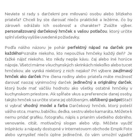
Neviete si rady s darčekmi pre milovanú osobu alebo blízkeho
priateľa? Chceli by ste darovať niečo praktické a ležérne, čo by
zároveň odrážalo ich osobnosť a charakter? Zvážte výber.
personalizovaný darčekový hrnček s vašou potlačou
, ktorý určite
splní všetky vyššie uvedené požiadavky.
Podľa nášho názoru je pohár
perfektný nápad na darček pre
každého
Poznáte niekoho, kto nepoužíva hrnčeky každý deň? Je
ťažké nájsť niekoho, kto nikdy nepije kávu, čaj alebo iné horúce
nápoje. Všetci máme v kuchynských skrinkách niekoľko alebo tucet
hrnčekov, ale vyniká niektorý z nich nejako? Pri výbere
zaujímavý
hrnček ako darček
Pre člena rodiny alebo priateľa máte možnosť
darovať naozaj výnimočný darček
jedinečný a originálny darček
,
ktorý bude mať väčšiu hodnotu ako všetky ostatné hrnčeky v
kuchynskom priestore. Ak spĺňate vkus a preferencie danej osoby,
takýto hrnček sa určite stane jej obľúbeným.
obľúbený gadget
Stačí
si vybrať
vhodný model a farba
Darčekový hrnček, ktorý poteší
vášho otca, mamu, babičku, dedka, sestru alebo kamaráta. Môžete k
nemu pridať grafiku, fotografiu, nápis s prianím všetkého dobrého,
venovanie, citát, motivačný slogan alebo vtip. Môžete využiť
inšpiráciu a nápady dostupné v internetovom obchode Empik Foto
alebo vymyslieť niečo úplne jedinečné, čo vám umožní vyjadriť