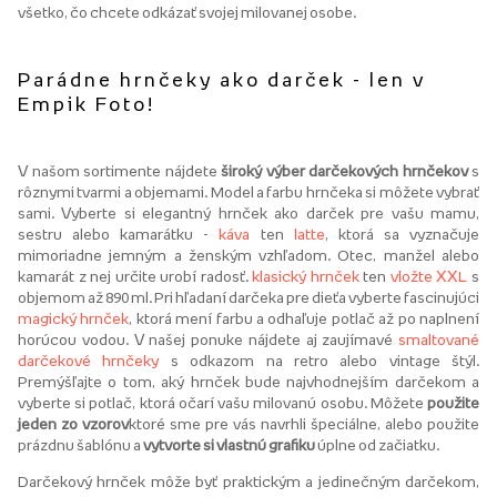
všetko, čo chcete odkázať svojej milovanej osobe.
Parádne hrnčeky ako darček - len v
Empik Foto!
V našom sortimente nájdete
široký výber darčekových hrnčekov
s
rôznymi tvarmi a objemami. Model a farbu hrnčeka si môžete vybrať
sami. Vyberte si elegantný hrnček ako darček pre vašu mamu,
sestru alebo kamarátku -
káva
ten
latte
, ktorá sa vyznačuje
mimoriadne jemným a ženským vzhľadom. Otec, manžel alebo
kamarát z nej určite urobí radosť.
klasický hrnček
ten
vložte XXL
s
objemom až 890 ml. Pri hľadaní darčeka pre dieťa vyberte fascinujúci
magický hrnček
, ktorá mení farbu a odhaľuje potlač až po naplnení
horúcou vodou. V našej ponuke nájdete aj zaujímavé
smaltované
darčekové hrnčeky
s odkazom na retro alebo vintage štýl.
Premýšľajte o tom, aký hrnček bude najvhodnejším darčekom a
vyberte si potlač, ktorá očarí vašu milovanú osobu. Môžete
použite
jeden zo vzorov
ktoré sme pre vás navrhli špeciálne, alebo použite
prázdnu šablónu a
vytvorte si vlastnú grafiku
úplne od začiatku.
Darčekový hrnček môže byť praktickým a jedinečným darčekom,