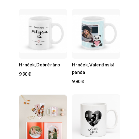
Hrnček, Dobré ráno
Hrnček, Valentinská
panda
9,90 €
9,90 €