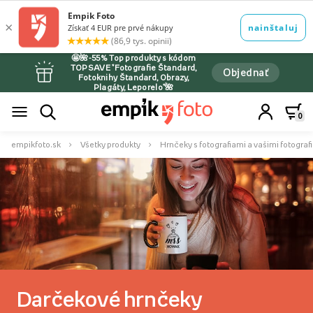
🤩🌺-55% Top produkty s kódom
TOPSAVE *Fotografie Štandard,
Objednať
Fotoknihy Štandard, Obrazy,
Plagáty, Leporelo*🌺
0
empikfoto.sk
Všetky produkty
Hrnčeky s fotografiami a vašimi fotograf
Darčekové hrnčeky