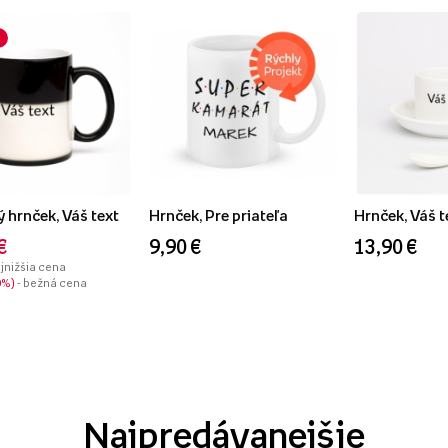
 hrnček, Váš text
Hrnček, Pre priateľa
Hrnček, Váš t
€
9,90 €
13,90 €
ajnižšia cena
0%
- bežná cena
Najpredávanejšie