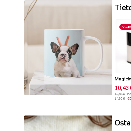
Tiet
AKCIA
10,43 
10,43 €
- n
14,90 €
-3
Ostat