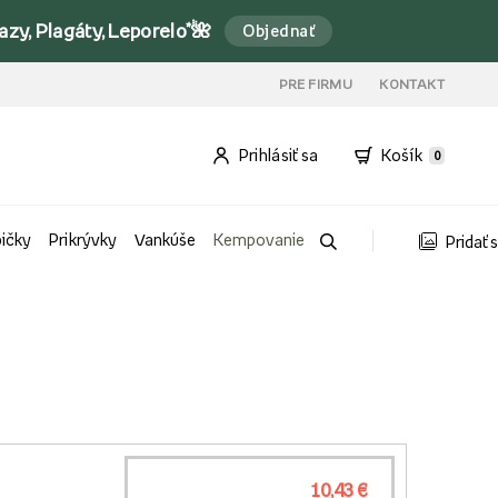
y, Plagáty, Leporelo*🌺
Objednať
PRE FIRMU
KONTAKT
Prihlásiť sa
Košík
0
bičky
Prikrývky
Vankúše
Kempovanie
Pridať 
10,43 €