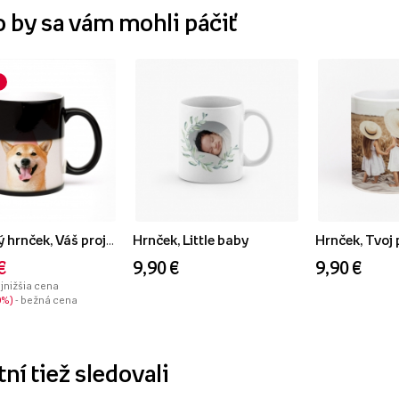
o by sa vám mohli páčiť
Magický hrnček, Váš projekt s fotkou
Hrnček, Little baby
Hrnček, Tvoj 
€
9,90 €
9,90 €
ajnižšia cena
0%
- bežná cena
ní tiež sledovali