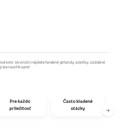
otívmi. Vo vnútri nájdete farebné girlandy, sviečky, ozdobné
ý ste navrhli sami!
Pre každú
Často kladené
Na
príležitosť
otázky
zo