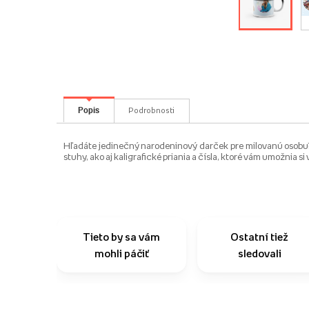
Popis
Podrobnosti
Hľadáte jedinečný narodeninový darček pre milovanú osobu? P
stuhy, ako aj kaligrafické priania a čísla, ktoré vám umožnia s
Tieto by sa vám
Ostatní tiež
mohli páčiť
sledovali