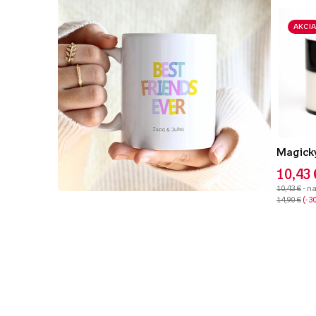
AKCIA
Magický
10,43 
10,43 €
- n
14,90 €
-3