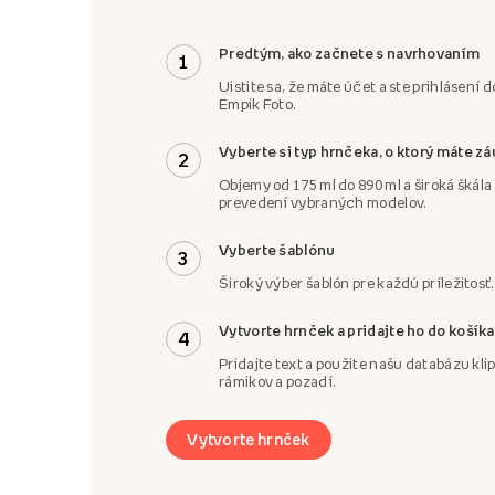
Predtým, ako začnete s navrhovaním
1
Uistite sa, že máte účet a ste prihlásení d
Empik Foto.
Vyberte si typ hrnčeka, o ktorý máte z
2
Objemy od 175 ml do 890 ml a široká škál
prevedení vybraných modelov.
Vyberte šablónu
3
Široký výber šablón pre každú príležitosť.
Vytvorte hrnček a pridajte ho do košíka
4
Pridajte text a použite našu databázu klip
rámikov a pozadí.
Vytvorte hrnček