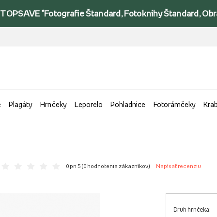
TOPSAVE *Fotografie Štandard, Fotoknihy Štandard, Obraz
e
Plagáty
Hrnčeky
Leporelo
Pohladnice
Fotorámčeky
Kra
0 pri 5 (
0 hodnotenia zákazníkov
)
Napísať recenziu
Druh hrnčeka: