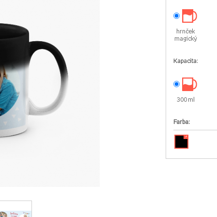
hrnček
magický
Kapacita:
300 ml
Farba:
✓