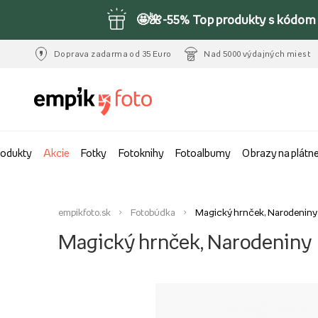
🤩🌺-55% Top produkty s kódom 
Doprava zadarma od 35 Euro
Nad 5000 výdajných miest
rodukty
Akcie
Fotky
Fotoknihy
Fotoalbumy
Obrazy na plátn
empikfoto.sk
Fotobúdka
Magický hrnček, Narodeniny
Magický hrnček, Narodeniny