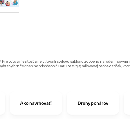
re túto príležitosť sme vytvorili štýlovú šablónu zdobenú narodeninovými m
i vybraný hrnček naplno prispôsobiť. Darujte svojej milovanej osobe darček, ktor
Ako navrhovať?
Druhy pohárov