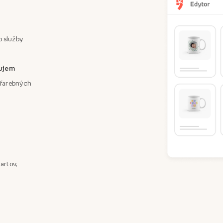
o služby
áujem
a farebných
artov,