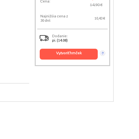
Cena:
14,90 €
Najnižšia cena z
10,43 €
30 dní:
Dodanie:
pi. (14.08)
vytvoriť hrnček
?