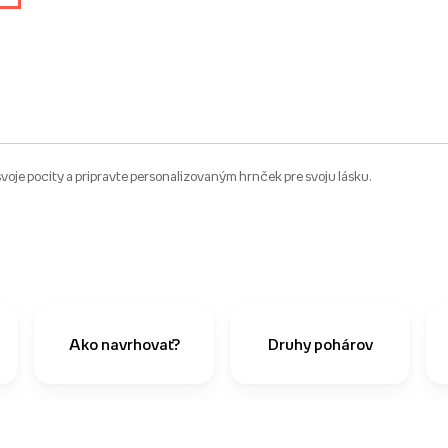
svoje pocity a pripravte personalizovaným hrnček pre svoju lásku.
Ako navrhovať?
Druhy pohárov