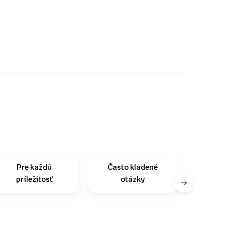
Pre každú
Často kladené
Na
príležitosť
otázky
zo