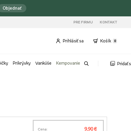
Objednať
PRE FIRMU
KONTAKT
Prihlásiť sa
Košík
0
bičky
Prikrývky
Vankúše
Kempovanie
Pridať 
9,90 €
Cena: