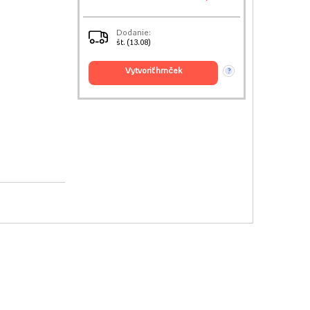
Dodanie:
št. (13.08)
vytvoriť hrnček
?