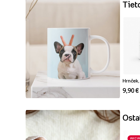
Tiet
Hrnček, 
9,90 €
Ostat
AKCIA