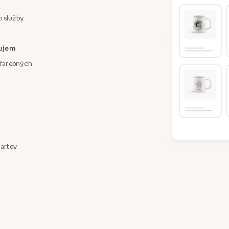
o služby
áujem
a farebných
artov,