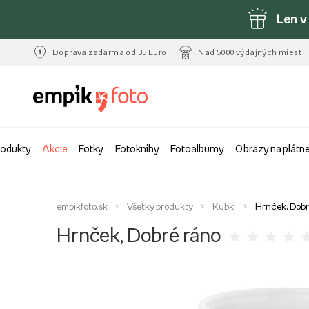
Len v
Doprava zadarma od 35 Euro
Nad 5000 výdajných miest
rodukty
Akcie
Fotky
Fotoknihy
Fotoalbumy
Obrazy na plátn
empikfoto.sk
Všetky produkty
Kubki
Hrnček, Dobr
Hrnček, Dobré ráno