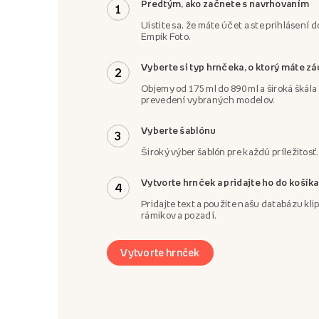
Predtým, ako začnete s navrhovaním
1
Uistite sa, že máte účet a ste prihlásení d
Empik Foto.
Vyberte si typ hrnčeka, o ktorý máte z
2
Objemy od 175 ml do 890 ml a široká škál
prevedení vybraných modelov.
Vyberte šablónu
3
Široký výber šablón pre každú príležitosť.
Vytvorte hrnček a pridajte ho do košíka
4
Pridajte text a použite našu databázu klip
rámikov a pozadí.
Vytvorte hrnček