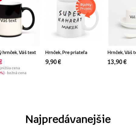
 hrnček, Váš text
Hrnček, Pre priateľa
Hrnček, Váš t
€
9,90 €
13,90 €
ajnižšia cena
0%
- bežná cena
Najpredávanejšie