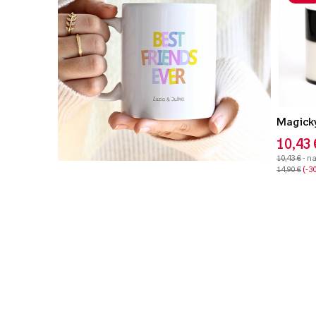
Magický
10,43 
10,43 €
- n
14,90 €
-3