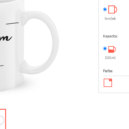
hrnček
Kapacita:
330 ml
Farba:
✓