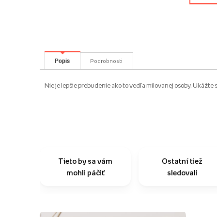
Popis
Podrobnosti
Nie je lepšie prebudenie ako to vedľa milovanej osoby. Ukážte 
Tieto by sa vám
Ostatní tiež
mohli páčiť
sledovali