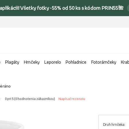
 aplikácii! Všetky fotky -55% od 50 ks s kódom PRIN55🌺
e
Plagáty
Hrnčeky
Leporelo
Pohladnice
Fotorámčeky
Kra
é ráno
0 pri 5 (
0 hodnotenia zákazníkov
)
Napísať recenziu
Druh hrnčeka: