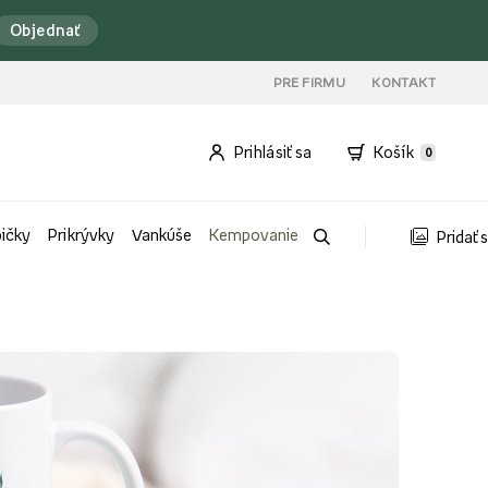
Objednať
PRE FIRMU
KONTAKT
Prihlásiť sa
Košík
0
bičky
Prikrývky
Vankúše
Kempovanie
Pridať 