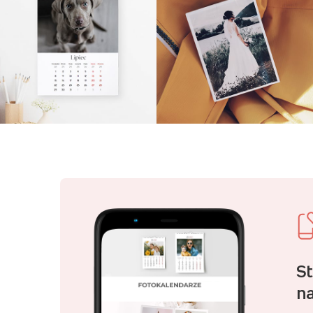
St
na