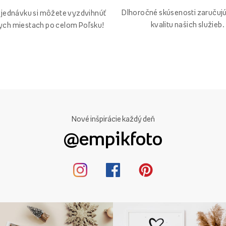
Dlhoročné skúsenosti zaručuj
bjednávku si môžete vyzdvihnúť
kvalitu našich služieb.
ych miestach po celom Poľsku!
Nové inšpirácie každý deň
@empikfoto