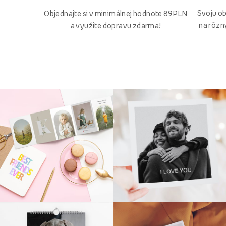
Svoju o
Objednajte si v minimálnej hodnote 89 PLN
na rôzn
a využite dopravu zdarma!