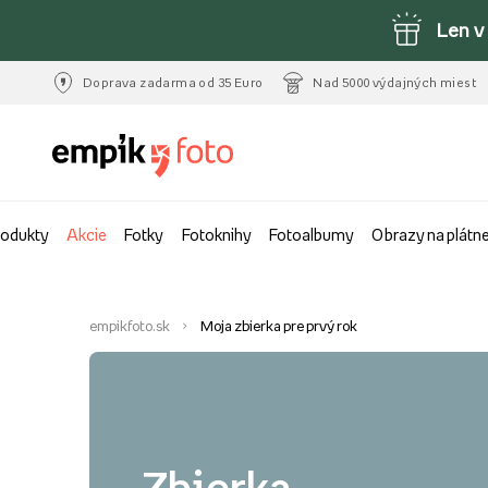
Len v
Doprava zadarma od 35 Euro
Nad 5000 výdajných miest
rodukty
Akcie
Fotky
Fotoknihy
Fotoalbumy
Obrazy na plátn
empikfoto.sk
Moja zbierka pre prvý rok