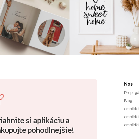
Nos
Propagá
Blog
empikfo
empikfot
iahnite si aplikáciu a
empikfo
kupujte pohodlnejšie!