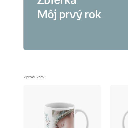
Zbierka
Môj prvý rok
2
produktov