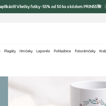
 aplikácii! Všetky fotky -55% od 50 ks s kódom PRIN55🌺
e
Plagáty
Hrnčeky
Leporelo
Pohladnice
Fotorámčeky
Kra