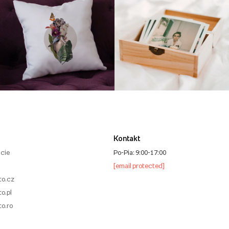
Kontakt
cie
Po-Pia: 9:00-17:00
[email protected]
to.cz
o.pl
to.ro