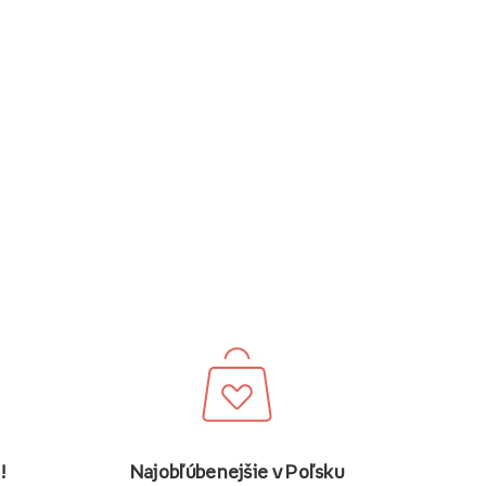
Najobľúbenejšie v Poľsku
!