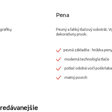
Pena
grafiky,
Pevný a ľahký tlačový substrát. V
dekoratívny prvok.
pevná základňa - hrúbka pen
moderná technológia tlače
potlač odolná voči poškriaba
matný povrch
redávanejšie