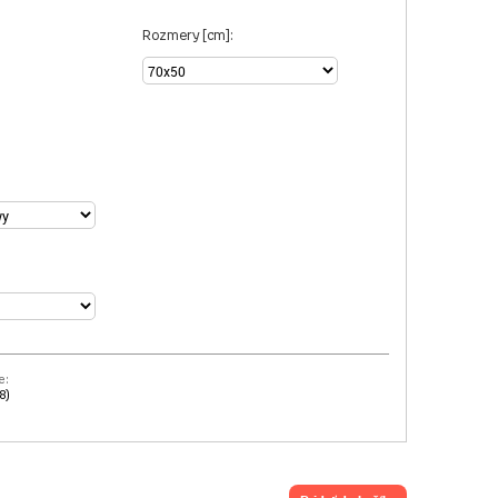
Rozmery [cm]:
e:
8)