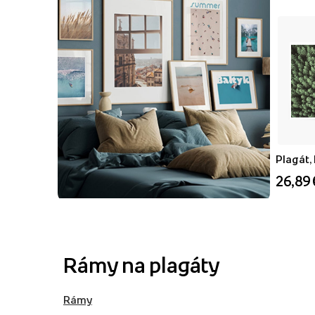
Plagát,
26,89 
Rámy na plagáty
Rámy