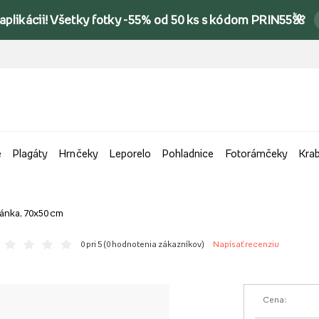
 aplikácii! Všetky fotky -55% od 50 ks s kódom PRIN55🌺
e
Plagáty
Hrnčeky
Leporelo
Pohladnice
Fotorámčeky
Kra
ránka, 70x50 cm
0 pri 5 (
0 hodnotenia zákazníkov
)
Napísať recenziu
Cena: