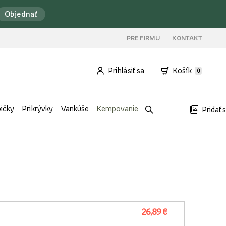
Objednať
PRE FIRMU
KONTAKT
Prihlásiť sa
Košík
0
bičky
Prikrývky
Vankúše
Kempovanie
Pridať 
26,89 €