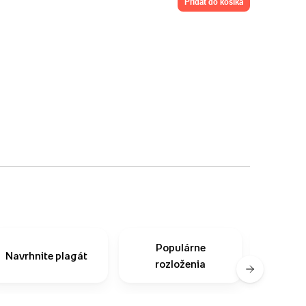
pridať do košíka
Populárne
Čast
Navrhnite plagát
rozloženia
o