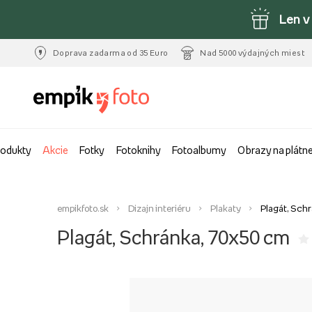
Len v
Doprava zadarma od 35 Euro
Nad 5000 výdajných miest
rodukty
Akcie
Fotky
Fotoknihy
Fotoalbumy
Obrazy na plátn
empikfoto.sk
Dizajn interiéru
Plakaty
Plagát, Sch
Plagát, Schránka, 70x50 cm