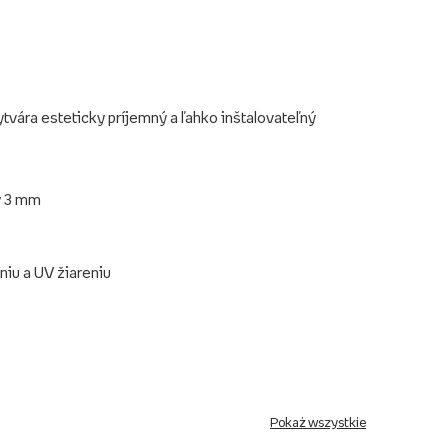
ytvára esteticky príjemný a ľahko inštalovateľný
y 3 mm
niu a UV žiareniu
Pokaż wszystkie