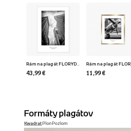
Rám na plagát FLORYDA AF, biely, 70x100 cm
43,99 €
11,99 €
Formáty plagátov
Kwadrat
Pion
Poziom