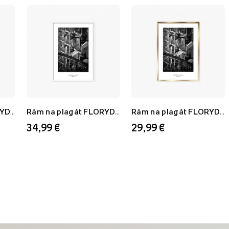
Rám na plagát FLORYDA AU, zlatý, 21x30 cm
Rám na plagát FLORYDA AF, biely, 60x80 cm
Rám na plagát FLORYDA AU, zlatý, 50x70 cm
34,99 €
29,99 €