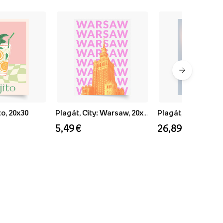
o, 20x30
Plagát, City: Warsaw, 20x30
Plagát, Zima: Peac
5,49 €
26,89 €