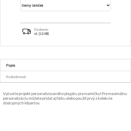
Dodanie:
st. (12.08)
Popis
Podrobnosti
Vytvorte projekt personalizovaného plagátu pre mamičku! Pre maximálnu
personalizáciu môžete pridať aj fotku alebo použiť prvý z kolekcie
dostupných klipartov.