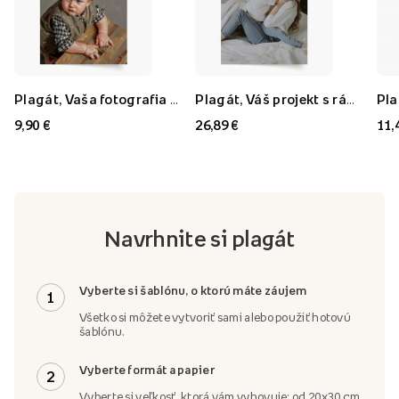
Plagát, Vaša fotografia v štýle: Olejomaľba, 21x30
Plagát, Váš projekt s rámom FLORYDA AK, 21x30
9,90 €
26,89 €
11,
Navrhnite si plagát
Vyberte si šablónu, o ktorú máte záujem
1
Všetko si môžete vytvoriť sami alebo použiť hotovú
šablónu.
Vyberte formát a papier
2
Vyberte si veľkosť, ktorá vám vyhovuje: od 20x30 cm