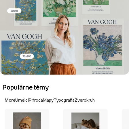
Populárne témy
More
Umelci
Príroda
Mapy
Typografia
Zverokruh