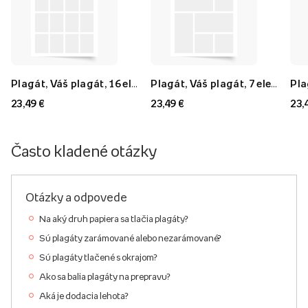
Plagát, Váš plagát, 16 elementov, 40x60
Plagát, Váš plagát, 7 elementov, 40x60
23,49 €
23,49 €
23,
Často kladené otázky
Otázky a odpovede
Na aký druh papiera sa tlačia plagáty?
Sú plagáty zarámované alebo nezarámované?
Sú plagáty tlačené s okrajom?
Ako sa balia plagáty na prepravu?
Aká je dodacia lehota?