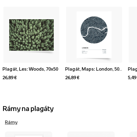
Plagát, Les: Woods, 70x50
Plagát, Maps: London, 50x70
Plag
26,89 €
26,89 €
5,49
Rámy na plagáty
Rámy