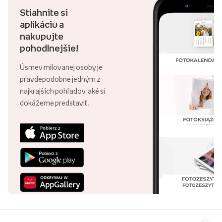
Stiahnite si
aplikáciu a
nakupujte
pohodlnejšie!
Úsmev milovanej osoby je
pravdepodobne jedným z
najkrajších pohľadov, aké si
dokážeme predstaviť.