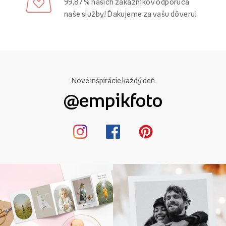
99,87 % našich zákazníkov odporúča
naše služby! Ďakujeme za vašu dôveru!
Nové inšpirácie každý deň
@empikfoto