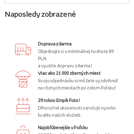
Naposledy zobrazené
Doprava zdarma
Objednajte si v minimálnej hodnote 89
PLN
a využite dopravu zdarma!
Viac ako 21 000 zberných miest
Svoju objednávku si môžete vyzdvihnúť
na rôznych miestach po celom Poľsku!
29 rokov Empik Foto!
Dlhoročné skúsenosti zaručujú vysokú
kvalitu našich služieb.
Najobľúbenejšie v Poľsku