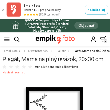
🤩🌺-55% Top produkty s kódom
TOPSAVE *Fotografie Štandard,
Objednať
Fotoknihy Štandard, Obrazy,
Plagáty, Leporelo*🌺
0
empikfoto.sk
Dizajn interiéru
Plakaty
Plagát, Mama na plný úväzo
Plagát, Mama na plný úväzok, 20x30 cm
0 pri 5 (
0 hodnotenia zákazníkov
)
Napísať recenziu