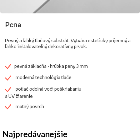
Pena
Pevný a ľahký tlačový substrát. Vytvára esteticky príjemný a
ľahko inštalovateľný dekoratívny prvok.
pevná základňa - hrúbka peny 3 mm
moderná technológia tlače
potlač odolná voči poškriabaniu
a UV žiarenie
matný povrch
Najpredávanejšie