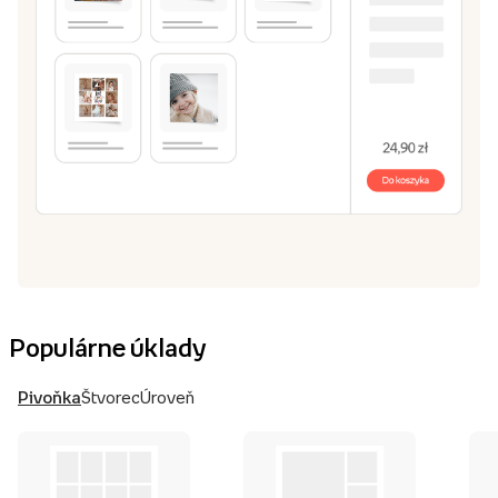
Populárne úklady
Pivoňka
Štvorec
Úroveň