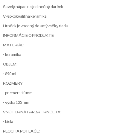
Skvelý nápad na jedinečný darček
Vysokokvalitná keramika
Hrnček je vhodný do umývačky riadu
INFORMÁCIE O PRODUKTE
MATERIÁL:
- keramika
OBJEM:
- 890 ml
ROZMERY:
- priemer 110 mm
- výška 125 mm
VNÚTORNÁ FARBA HRNČEKA:
- biela
PLOCHA POTLAČE: