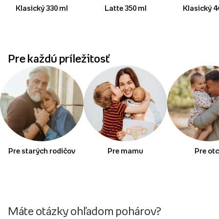
Klasický 330 ml
Latte 350 ml
Klasický 4
Pre každú príležitosť
Pre starých rodičov
Pre mamu
Pre ot
Máte otázky ohľadom pohárov?