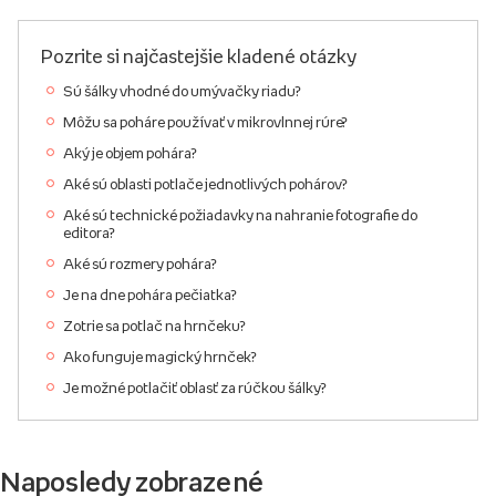
Pozrite si najčastejšie kladené otázky
Sú šálky vhodné do umývačky riadu?
Môžu sa poháre používať v mikrovlnnej rúre?
Aký je objem pohára?
Aké sú oblasti potlače jednotlivých pohárov?
Aké sú technické požiadavky na nahranie fotografie do
editora?
Aké sú rozmery pohára?
Je na dne pohára pečiatka?
Zotrie sa potlač na hrnčeku?
Ako funguje magický hrnček?
Je možné potlačiť oblasť za rúčkou šálky?
Naposledy zobrazené