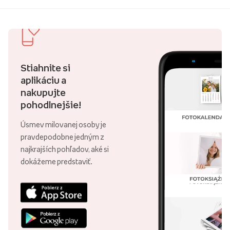
Stiahnite si
aplikáciu a
nakupujte
pohodlnejšie!
Úsmev milovanej osoby je
pravdepodobne jedným z
najkrajších pohľadov, aké si
dokážeme predstaviť.