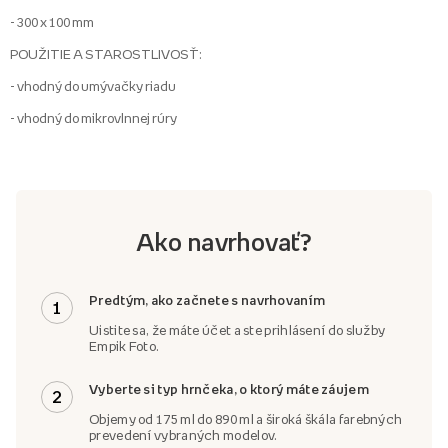
- 300 x 100 mm
POUŽITIE A STAROSTLIVOSŤ:
- vhodný do umývačky riadu
- vhodný do mikrovlnnej rúry
Ako navrhovať?
Predtým, ako začnete s navrhovaním
1
Uistite sa, že máte účet a ste prihlásení do služby
Empik Foto.
Vyberte si typ hrnčeka, o ktorý máte záujem
2
Objemy od 175 ml do 890 ml a široká škála farebných
prevedení vybraných modelov.