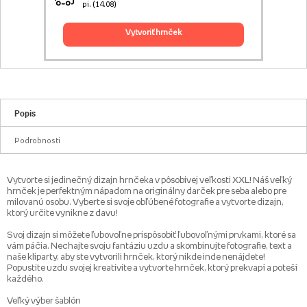
pi. (14.08)
vytvoriť hrnček
Popis
Podrobnosti
Vytvorte si jedinečný dizajn hrnčeka v pôsobivej veľkosti XXL! Náš veľký
hrnček je perfektným nápadom na originálny darček pre seba alebo pre
milovanú osobu. Vyberte si svoje obľúbené fotografie a vytvorte dizajn,
ktorý určite vynikne z davu!
Svoj dizajn si môžete ľubovoľne prispôsobiť ľubovoľnými prvkami, ktoré sa
vám páčia. Nechajte svoju fantáziu uzdu a skombinujte fotografie, text a
naše kliparty, aby ste vytvorili hrnček, ktorý nikde inde nenájdete!
Popustite uzdu svojej kreativite a vytvorte hrnček, ktorý prekvapí a poteší
každého.
Veľký výber šablón