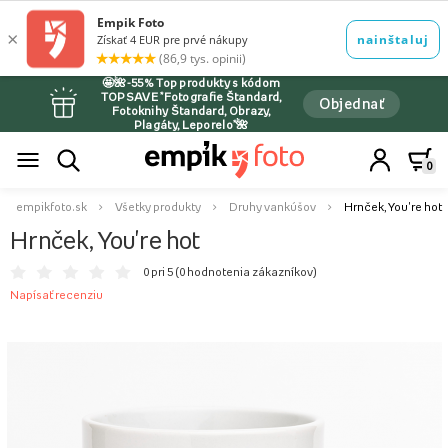
🤩🌺-55% Top produkty s kódom
TOPSAVE *Fotografie Štandard,
Objednať
Fotoknihy Štandard, Obrazy,
Plagáty, Leporelo*🌺
0
empikfoto.sk
Všetky produkty
Druhy vankúšov
Hrnček, You're hot
Hrnček, You're hot
0 pri 5 (
0 hodnotenia zákazníkov
)
Napísať recenziu