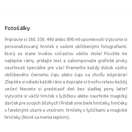
Fotošálky
Pripravte si 180, 330, 440 alebo 890 ml spomienok! Vytvorte si
personalizovaný hrnček s vašimi obľúbenými fotografiami,
ktorý sa stane trvalou súčasťou vášho stola! Použite tie
najlepšie rámy, pridajte text a zakomponujte grafické prvky
navrhnuté špeciálne pre vás! Premeňte každý dúšok vášho
obľúbeného čierneho čaju alebo čaju na chvíľu inšpirácie!
Zlepšite si náladu každé ráno a doprajte si trochu relaxu každý
večer! Neviete si predstaviť deň bez sladkej peny latte?
Vytvorte si väčší hrnček s lyžičkou alebo navrhnite magický
darček pre svojich blízkych! Pridali sme biele hrnčeky, hrnčeky
s farebnými ušami a vnútrom, hrnčeky s lyžičkami a magické
hrnčeky (ktoré sa menia teplom).