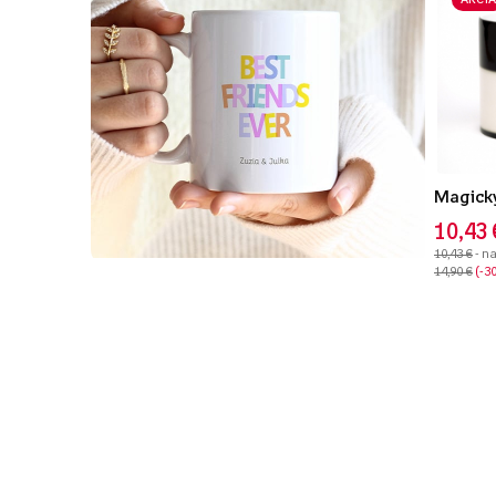
Magický
10,43 
10,43 €
- n
14,90 €
-3