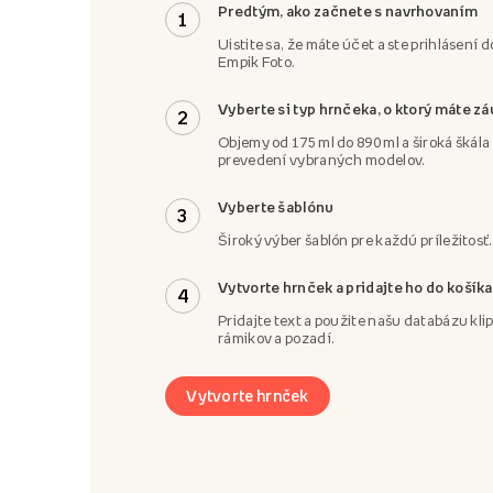
Predtým, ako začnete s navrhovaním
1
Uistite sa, že máte účet a ste prihlásení d
Empik Foto.
Vyberte si typ hrnčeka, o ktorý máte z
2
Objemy od 175 ml do 890 ml a široká škál
prevedení vybraných modelov.
Vyberte šablónu
3
Široký výber šablón pre každú príležitosť.
Vytvorte hrnček a pridajte ho do košíka
4
Pridajte text a použite našu databázu klip
rámikov a pozadí.
Vytvorte hrnček