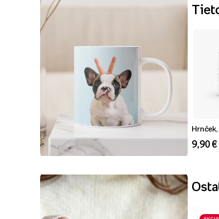
Tiet
Hrnček, 
9,90 €
Ostat
AKCIA