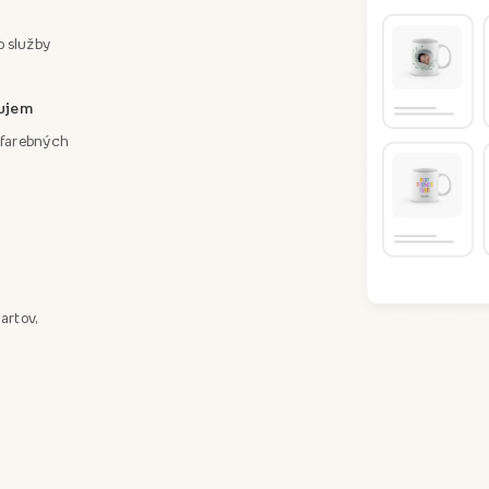
o služby
áujem
a farebných
artov,