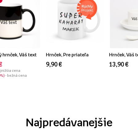
 hrnček, Váš text
Hrnček, Pre priateľa
Hrnček, Váš t
€
9,90 €
13,90 €
ajnižšia cena
0%
- bežná cena
Najpredávanejšie