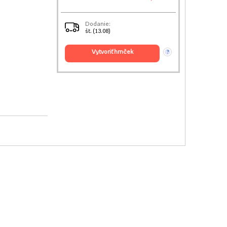
Dodanie:
št. (13.08)
vytvoriť hrnček
?