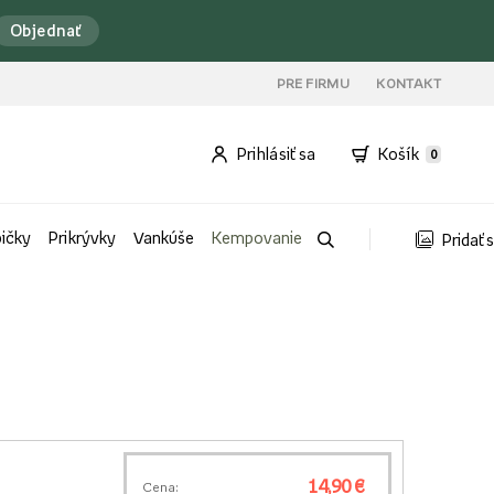
Objednať
PRE FIRMU
KONTAKT
Prihlásiť sa
Košík
0
bičky
Prikrývky
Vankúše
Kempovanie
Pridať 
14,90 €
Cena: