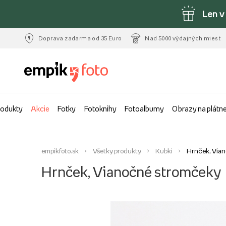
Len v
Doprava zadarma od 35 Euro
Nad 5000 výdajných miest
rodukty
Akcie
Fotky
Fotoknihy
Fotoalbumy
Obrazy na plátn
empikfoto.sk
Všetky produkty
Kubki
Hrnček, Via
Hrnček, Vianočné stromčeky