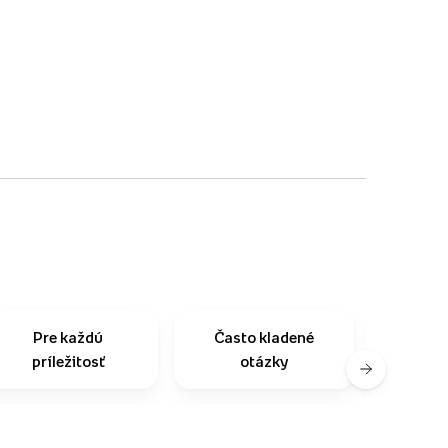
Pre každú
Často kladené
Na
príležitosť
otázky
zo