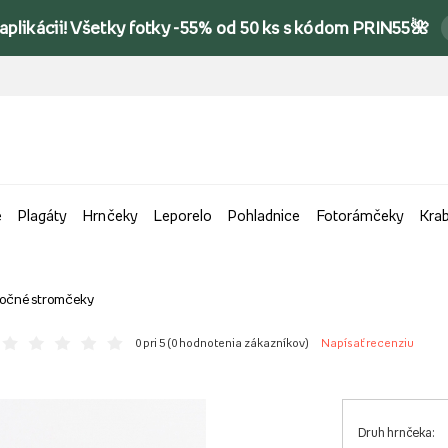
 aplikácii! Všetky fotky -55% od 50 ks s kódom PRIN55🌺
e
Plagáty
Hrnčeky
Leporelo
Pohladnice
Fotorámčeky
Kra
nočné stromčeky
0 pri 5 (
0 hodnotenia zákazníkov
)
Napísať recenziu
Druh hrnčeka: