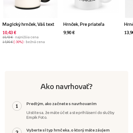
Magický hrnček, Váš text
Hrnček, Pre priateľa
Hrnč
10,43 €
9,90 €
13,9
10,43 €
- najnižšia cena
14,90 €
-30%
- bežná cena
Ako navrhovať?
Predtým, ako začnete s navrhovaním
1
Uistite sa, že máte účet a ste prihlásení do služby
Empik Foto.
Vyberte si typ hrnčeka, o ktorý máte záujem
2