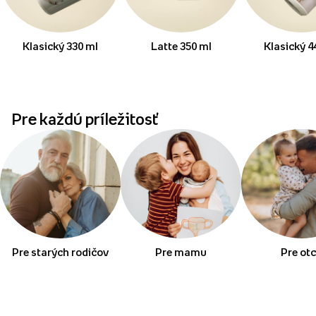
Klasický 330 ml
Latte 350 ml
Klasický 4
Pre každú príležitosť
Pre starých rodičov
Pre mamu
Pre ot