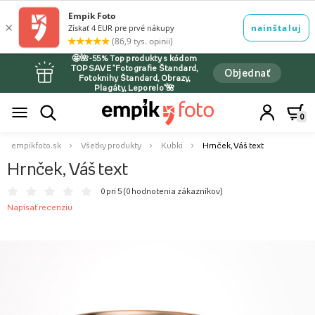
🤩🌺-55% Top produkty s kódom
TOPSAVE *Fotografie Štandard,
Objednať
Fotoknihy Štandard, Obrazy,
Plagáty, Leporelo*🌺
0
empikfoto.sk
Všetky produkty
Kubki
Hrnček, Váš text
Hrnček, Váš text
0 pri 5 (
0 hodnotenia zákazníkov
)
Napísať recenziu