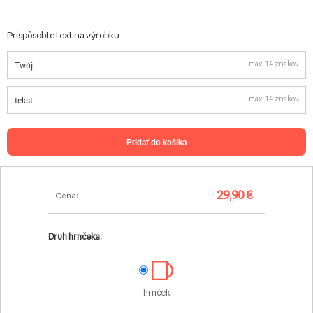
Prispôsobte text na výrobku
max. 14 znakov
max. 14 znakov
pridať do košíka
29,90 €
Cena:
Druh hrnčeka:
hrnček