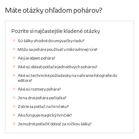
Máte otázky ohľadom pohárov?
Pozrite si najčastejšie kladené otázky
Sú šálky vhodné do umývačky riadu?
Môžu sa poháre používať v mikrovlnnej rúre?
Aký je objem pohára?
Aké sú oblasti potlače jednotlivých pohárov?
Aké sú technické požiadavky na nahranie fotografie do
editora?
Aké sú rozmery pohára?
Je na dne pohára pečiatka?
Zotrie sa potlač na hrnčeku?
Ako funguje magický hrnček?
Je možné potlačiť oblasť za rúčkou šálky?