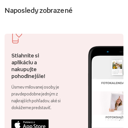
Naposledy zobrazené
Stiahnite si
aplikáciu a
nakupujte
pohodlnejšie!
Úsmev milovanej osoby je
pravdepodobne jedným z
najkrajších pohľadov, aké si
dokážeme predstaviť.