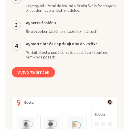
Objemy od 175 ml do 890 ml a široká škála farebných
prevedení vybraných modelov.
Vyberte šablónu
3
Široký výber šablón pre každú príležitosť.
Vytvorte hrnček a pridajte ho do košíka
4
Pridajte text a použite našu databázu klipartov,
rámikov a pozadí.
Vytvorte hrnček