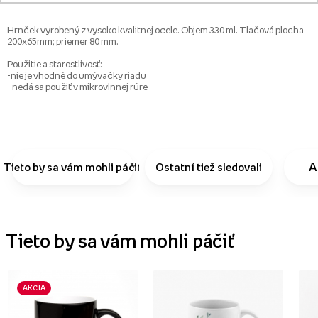
Hrnček vyrobený z vysoko kvalitnej ocele. Objem 330 ml. Tlačová plocha
200x65mm; priemer 80 mm.
Použitie a starostlivosť:
-nie je vhodné do umývačky riadu
- nedá sa použiť v mikrovlnnej rúre
Tieto by sa vám mohli páčiť
Ostatní tiež sledovali
A
Tieto by sa vám mohli páčiť
AKCIA