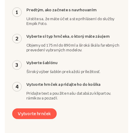
Predtým, ako začnete s navrhovaním
1
Uistite sa, že máte účet a ste prihlásení do služby
Empik Foto.
Vyberte si typ hrnčeka, o ktorý máte záujem
2
Objemy od 175 ml do 890 ml a široká škála farebných
prevedení vybraných modelov.
Vyberte šablónu
3
Široký výber šablón pre každú príležitosť.
Vytvorte hrnček a pridajte ho do košíka
4
Pridajte text a použite našu databázu klipartov,
rámikov a pozadí.
Vytvorte hrnček