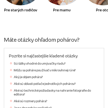
Pre starých rodičov
Pre mamu
Pre ot
Máte otázky ohľadom pohárov?
Pozrite si najčastejšie kladené otázky
Sú šálky vhodné do umývačky riadu?
Môžu sa poháre používať v mikrovlnnej rúre?
Aký je objem pohára?
Aké sú oblasti potlače jednotlivých pohárov?
Aké sú technické požiadavky na nahranie fotografie do
editora?
Aké sú rozmery pohára?
Je na dne pohára pečiatka?