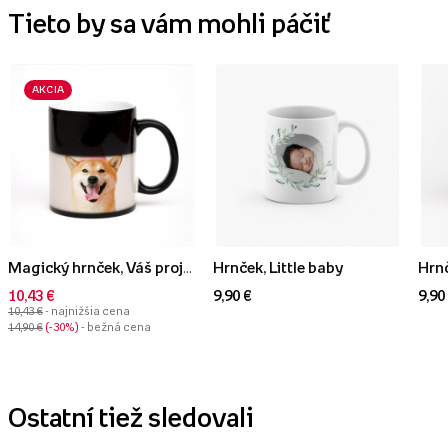
Tieto by sa vám mohli páčiť
AKCIA
Magický hrnček, Váš projekt s fotkou
Hrnček, Little baby
Hrnč
10,43 €
9,90 €
9,90
10,43 €
- najnižšia cena
14,90 €
-30%
- bežná cena
Ostatní tiež sledovali