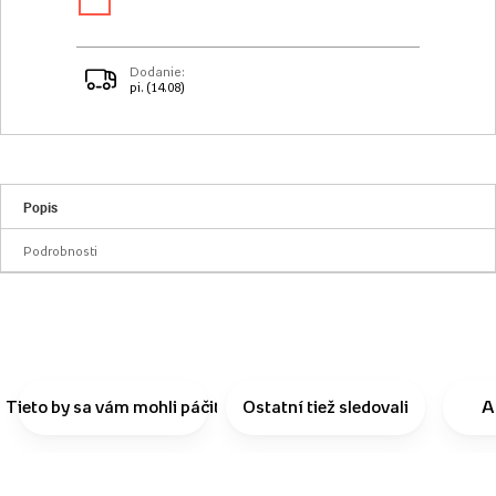
Dodanie:
pi. (14.08)
Popis
Podrobnosti
Tieto by sa vám mohli páčiť
Ostatní tiež sledovali
A