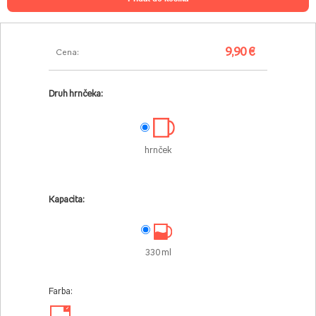
9,90 €
Cena:
Druh hrnčeka:
hrnček
Kapacita:
330 ml
Farba:
✓