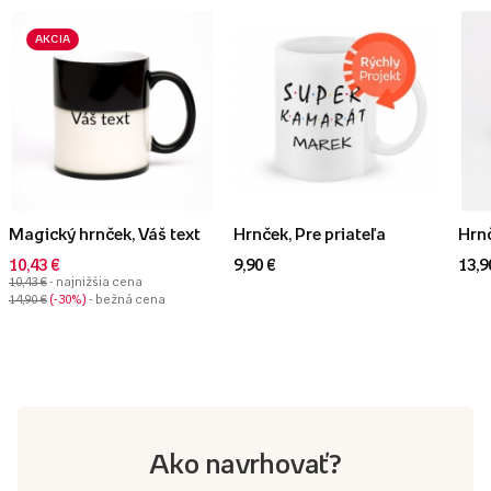
AKCIA
Magický hrnček, Váš text
Hrnček, Pre priateľa
Hrnč
10,43 €
9,90 €
13,9
10,43 €
- najnižšia cena
14,90 €
-30%
- bežná cena
Ako navrhovať?