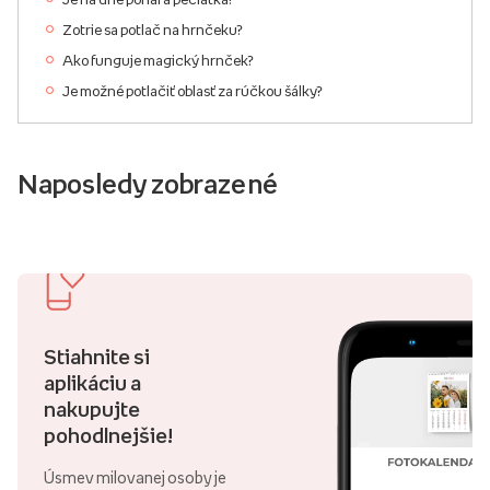
Zotrie sa potlač na hrnčeku?
Ako funguje magický hrnček?
Je možné potlačiť oblasť za rúčkou šálky?
Naposledy zobrazené
Stiahnite si
aplikáciu a
nakupujte
pohodlnejšie!
Úsmev milovanej osoby je