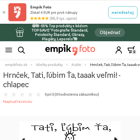
🤩🌺-55% Top produkty s kódom
TOPSAVE *Fotografie Štandard,
Objednať
Fotoknihy Štandard, Obrazy,
Plagáty, Leporelo*🌺
0
empikfoto.sk
Všetky produkty
Kubki
Hrnček, Tati, ľúbim Ťa, taaak 
Hrnček, Tati, ľúbim Ťa, taaak veľmi! -
chlapec
0 pri 5 (
0 hodnotenia zákazníkov
)
Napísať recenziu