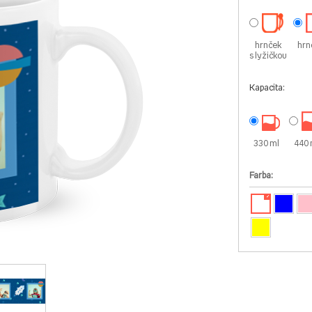
hrnček
hrn
s lyžičkou
Kapacita:
330 ml
440 
Farba:
✓