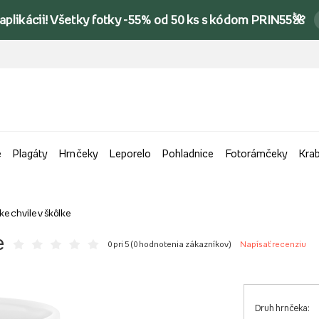
 aplikácii! Všetky fotky -55% od 50 ks s kódom PRIN55🌺
e
Plagáty
Hrnčeky
Leporelo
Pohladnice
Fotorámčeky
Kra
e chvile v škôlke
e
0 pri 5 (
0 hodnotenia zákazníkov
)
Napísať recenziu
Druh hrnčeka: