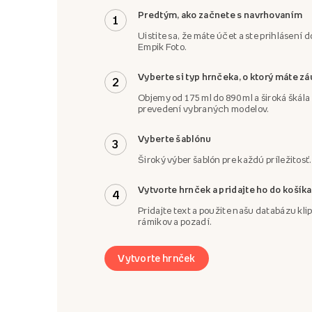
Predtým, ako začnete s navrhovaním
1
Uistite sa, že máte účet a ste prihlásení d
Empik Foto.
Vyberte si typ hrnčeka, o ktorý máte z
2
Objemy od 175 ml do 890 ml a široká škál
prevedení vybraných modelov.
Vyberte šablónu
3
Široký výber šablón pre každú príležitosť.
Vytvorte hrnček a pridajte ho do košíka
4
Pridajte text a použite našu databázu klip
rámikov a pozadí.
Vytvorte hrnček