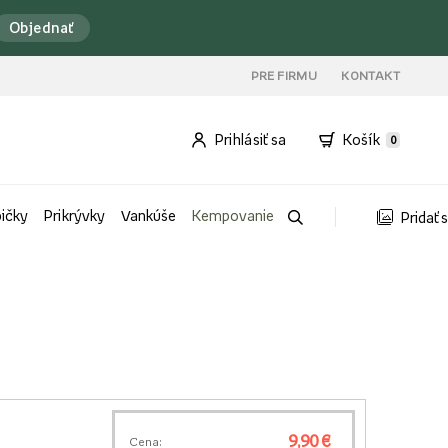
Objednať
PRE FIRMU
KONTAKT
Prihlásiť sa
Košík
0
bičky
Prikrývky
Vankúše
Kempovanie
Pridať 
9,90 €
Cena: