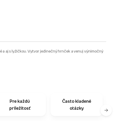
 a aj s lyžičkou. Vytvor jedinečný hrnček a venuj výnimočný
Pre každú
Často kladené
Na
príležitosť
otázky
zo