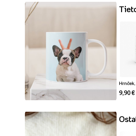
Tiet
Hrnček, 
9,90 €
Ostat