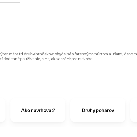
ber máte tri druhy hrnčekov: obyčajné s farebným vnútrom a ušami, čarovné
aždodenné používanie, ale aj ako darček pre niekoho.
Ako navrhovať?
Druhy pohárov