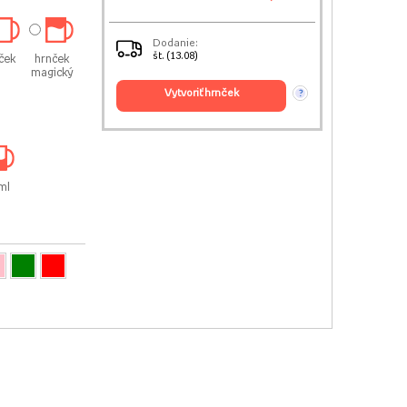
Dodanie:
št. (13.08)
ček
hrnček
magický
vytvoriť hrnček
?
ml