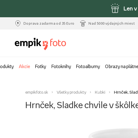
Len v
Doprava zadarma od 35 Euro
Nad 5000 výdajných miest
rodukty
Akcie
Fotky
Fotoknihy
Fotoalbumy
Obrazy na plátn
empikfoto.sk
Všetky produkty
Kubki
Hrnček, Sladk
Hrnček, Sladke chvile v škôlk