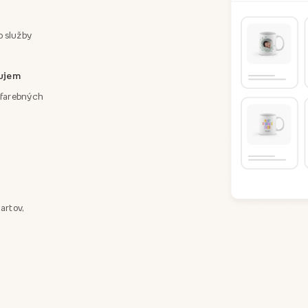
o služby
áujem
a farebných
artov,