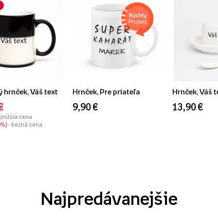
 hrnček, Váš text
Hrnček, Pre priateľa
Hrnček, Váš t
€
9,90 €
13,90 €
ajnižšia cena
0%
- bežná cena
Najpredávanejšie