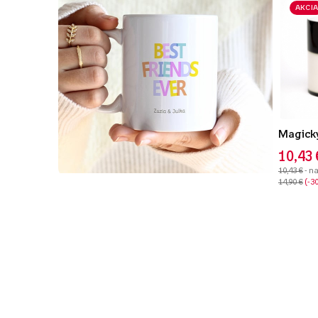
AKCIA
Magický
10,43 
10,43 €
- n
14,90 €
-3