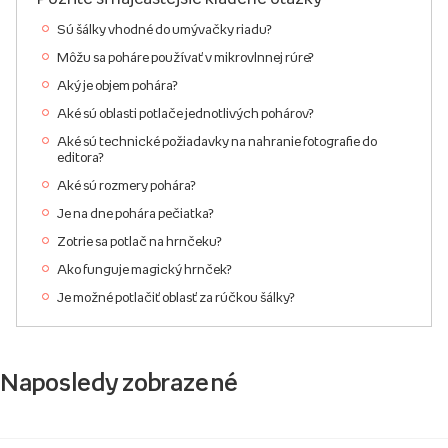
Sú šálky vhodné do umývačky riadu?
Môžu sa poháre používať v mikrovlnnej rúre?
Aký je objem pohára?
Aké sú oblasti potlače jednotlivých pohárov?
Aké sú technické požiadavky na nahranie fotografie do
editora?
Aké sú rozmery pohára?
Je na dne pohára pečiatka?
Zotrie sa potlač na hrnčeku?
Ako funguje magický hrnček?
Je možné potlačiť oblasť za rúčkou šálky?
Naposledy zobrazené