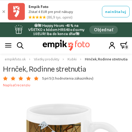
🤩🌺 Happy Hours -40 % na
Objednať
VŠETKO s kódom HRS40 od sumy
10 EUR! Iba do konca dňa!🌺
0
empikfoto.sk
Všetky produkty
Kubki
Hrnček, Rodinne stretnutia
Hrnček, Rodinne stretnutia
5 pri 5 (
1 hodnotenia zákazníkov
)
Napísať recenziu