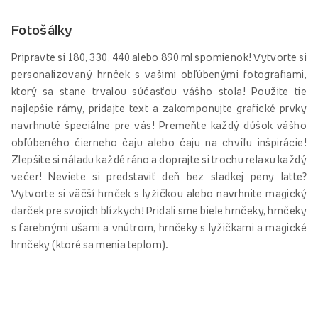
Fotošálky
Pripravte si 180, 330, 440 alebo 890 ml spomienok! Vytvorte si
personalizovaný hrnček s vašimi obľúbenými fotografiami,
ktorý sa stane trvalou súčasťou vášho stola! Použite tie
najlepšie rámy, pridajte text a zakomponujte grafické prvky
navrhnuté špeciálne pre vás! Premeňte každý dúšok vášho
obľúbeného čierneho čaju alebo čaju na chvíľu inšpirácie!
Zlepšite si náladu každé ráno a doprajte si trochu relaxu každý
večer! Neviete si predstaviť deň bez sladkej peny latte?
Vytvorte si väčší hrnček s lyžičkou alebo navrhnite magický
darček pre svojich blízkych! Pridali sme biele hrnčeky, hrnčeky
s farebnými ušami a vnútrom, hrnčeky s lyžičkami a magické
hrnčeky (ktoré sa menia teplom).