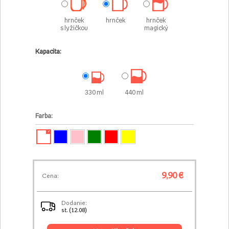
hrnček
hrnček
hrnček
s lyžičkou
magický
Kapacita:
330 ml
440 ml
Farba:
✓
9,90 €
Cena:
Dodanie:
st. (12.08)