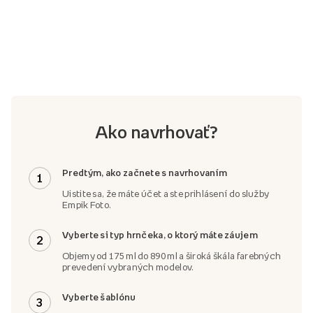
Ako navrhovať?
Predtým, ako začnete s navrhovaním
1
Uistite sa, že máte účet a ste prihlásení do služby
Empik Foto.
Vyberte si typ hrnčeka, o ktorý máte záujem
2
Objemy od 175 ml do 890 ml a široká škála farebných
prevedení vybraných modelov.
Vyberte šablónu
3