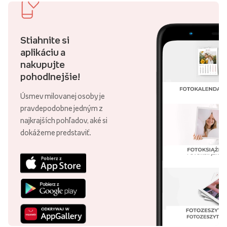
Stiahnite si
aplikáciu a
nakupujte
pohodlnejšie!
Úsmev milovanej osoby je
pravdepodobne jedným z
najkrajších pohľadov, aké si
dokážeme predstaviť.