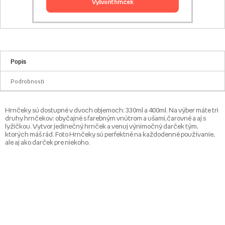
vytvoriť hrnček
Popis
Podrobnosti
Hrnčeky sú dostupné v dvoch objemoch: 330ml a 400ml. Na výber máte tri
druhy hrnčekov: obyčajné s farebným vnútrom a ušami,čarovné a aj s
lyžičkou. Vytvor jedinečný hrnček a venuj výnimočný darček tým,
ktorých máš rád. Foto Hrnčeky sú perfektné na každodenné používanie,
ale aj ako darček pre niekoho.