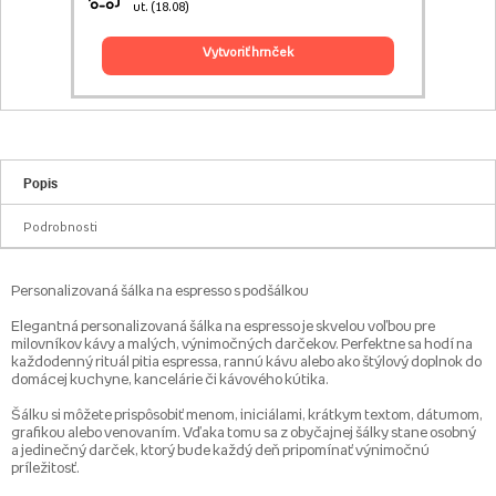
ut. (18.08)
vytvoriť hrnček
Popis
Podrobnosti
Personalizovaná šálka na espresso s podšálkou
Elegantná personalizovaná šálka na espresso je skvelou voľbou pre
milovníkov kávy a malých, výnimočných darčekov. Perfektne sa hodí na
každodenný rituál pitia espressa, rannú kávu alebo ako štýlový doplnok do
domácej kuchyne, kancelárie či kávového kútika.
Šálku si môžete prispôsobiť menom, iniciálami, krátkym textom, dátumom,
grafikou alebo venovaním. Vďaka tomu sa z obyčajnej šálky stane osobný
a jedinečný darček, ktorý bude každý deň pripomínať výnimočnú
príležitosť.