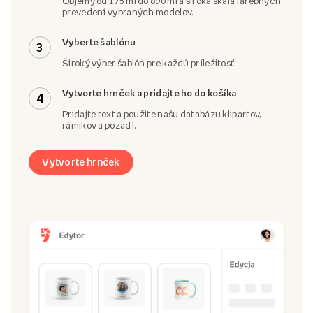
Objemy od 175 ml do 890 ml a široká škála farebných
prevedení vybraných modelov.
Vyberte šablónu
3
Široký výber šablón pre každú príležitosť.
Vytvorte hrnček a pridajte ho do košíka
4
Pridajte text a použite našu databázu klipartov,
rámikov a pozadí.
Vytvorte hrnček