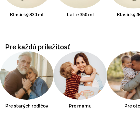
Klasický 330 ml
Latte 350 ml
Klasický 4
Pre každú príležitosť
Pre starých rodičov
Pre mamu
Pre ot