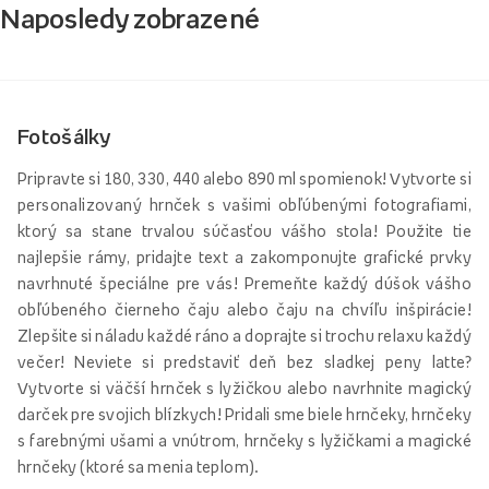
Naposledy zobrazené
Fotošálky
Pripravte si 180, 330, 440 alebo 890 ml spomienok! Vytvorte si
personalizovaný hrnček s vašimi obľúbenými fotografiami,
ktorý sa stane trvalou súčasťou vášho stola! Použite tie
najlepšie rámy, pridajte text a zakomponujte grafické prvky
navrhnuté špeciálne pre vás! Premeňte každý dúšok vášho
obľúbeného čierneho čaju alebo čaju na chvíľu inšpirácie!
Zlepšite si náladu každé ráno a doprajte si trochu relaxu každý
večer! Neviete si predstaviť deň bez sladkej peny latte?
Vytvorte si väčší hrnček s lyžičkou alebo navrhnite magický
darček pre svojich blízkych! Pridali sme biele hrnčeky, hrnčeky
s farebnými ušami a vnútrom, hrnčeky s lyžičkami a magické
hrnčeky (ktoré sa menia teplom).