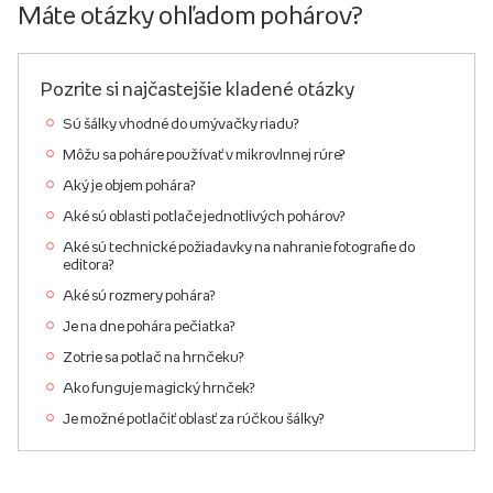
Máte otázky ohľadom pohárov?
Pozrite si najčastejšie kladené otázky
Sú šálky vhodné do umývačky riadu?
Môžu sa poháre používať v mikrovlnnej rúre?
Aký je objem pohára?
Aké sú oblasti potlače jednotlivých pohárov?
Aké sú technické požiadavky na nahranie fotografie do
editora?
Aké sú rozmery pohára?
Je na dne pohára pečiatka?
Zotrie sa potlač na hrnčeku?
Ako funguje magický hrnček?
Je možné potlačiť oblasť za rúčkou šálky?