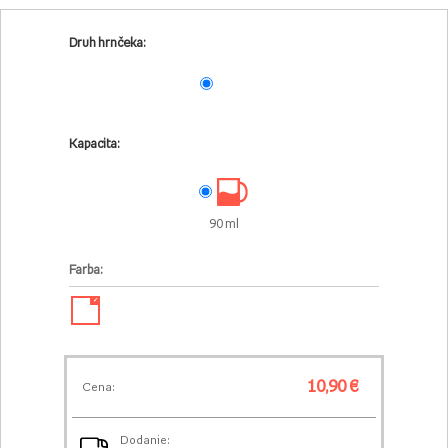
Druh hrnčeka:
Kapacita:
90 ml
Farba:
✓
10,90 €
Cena:
Dodanie: