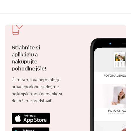
Stiahnite si
aplikáciu a
nakupujte
pohodlnejšie!
Úsmev milovanej osoby je
pravdepodobne jedným z
najkrajších pohľadov, aké si
dokážeme predstaviť.