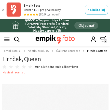
🤩🌺-55% Top produkty s kódom
TOPSAVE *Fotografie Štandard,
Objednať
Fotoknihy Štandard, Obrazy,
Plagáty, Leporelo*🌺
0
empikfoto.sk
Všetky produkty
Šálky na espresso
Hrnček, Queen
Hrnček, Queen
0 pri 5 (
0 hodnotenia zákazníkov
)
Napísať recenziu