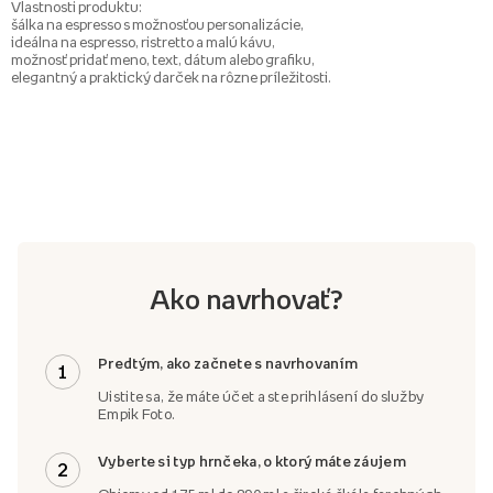
Vlastnosti produktu:
šálka na espresso s možnosťou personalizácie,
ideálna na espresso, ristretto a malú kávu,
možnosť pridať meno, text, dátum alebo grafiku,
elegantný a praktický darček na rôzne príležitosti.
Ako navrhovať?
Predtým, ako začnete s navrhovaním
1
Uistite sa, že máte účet a ste prihlásení do služby
Empik Foto.
Vyberte si typ hrnčeka, o ktorý máte záujem
2