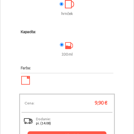
hrnček
Kapacita:
330 ml
Farba:
✓
9,90 €
Cena:
Dodanie:
pi. (14.08)