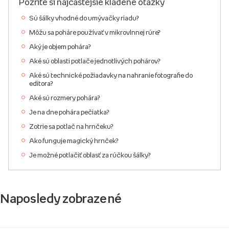
Pozrite si najčastejšie kladené otázky
Sú šálky vhodné do umývačky riadu?
Môžu sa poháre používať v mikrovlnnej rúre?
Aký je objem pohára?
Aké sú oblasti potlače jednotlivých pohárov?
Aké sú technické požiadavky na nahranie fotografie do
editora?
Aké sú rozmery pohára?
Je na dne pohára pečiatka?
Zotrie sa potlač na hrnčeku?
Ako funguje magický hrnček?
Je možné potlačiť oblasť za rúčkou šálky?
Naposledy zobrazené