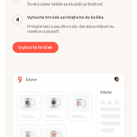
Široký výber šablón pre každú príležitosť.
Vytvorte hrnček a pridajte ho do košíka
4
Pridajte text a použite našu databázu klipartov,
rámikov a pozadí.
Vytvorte hrnček