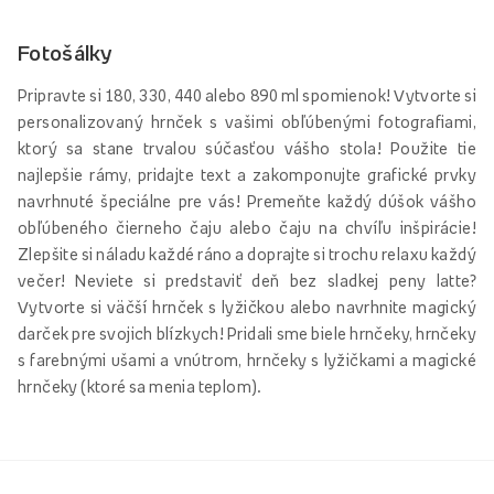
Fotošálky
Pripravte si 180, 330, 440 alebo 890 ml spomienok! Vytvorte si
personalizovaný hrnček s vašimi obľúbenými fotografiami,
ktorý sa stane trvalou súčasťou vášho stola! Použite tie
najlepšie rámy, pridajte text a zakomponujte grafické prvky
navrhnuté špeciálne pre vás! Premeňte každý dúšok vášho
obľúbeného čierneho čaju alebo čaju na chvíľu inšpirácie!
Zlepšite si náladu každé ráno a doprajte si trochu relaxu každý
večer! Neviete si predstaviť deň bez sladkej peny latte?
Vytvorte si väčší hrnček s lyžičkou alebo navrhnite magický
darček pre svojich blízkych! Pridali sme biele hrnčeky, hrnčeky
s farebnými ušami a vnútrom, hrnčeky s lyžičkami a magické
hrnčeky (ktoré sa menia teplom).