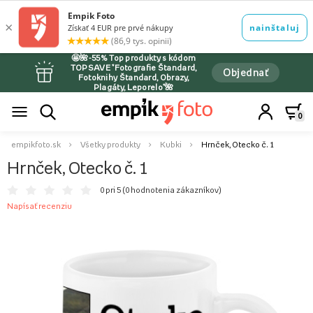
🤩🌺-55% Top produkty s kódom
TOPSAVE *Fotografie Štandard,
Objednať
Fotoknihy Štandard, Obrazy,
Plagáty, Leporelo*🌺
0
empikfoto.sk
Všetky produkty
Kubki
Hrnček, Otecko č. 1
Hrnček, Otecko č. 1
0 pri 5 (
0 hodnotenia zákazníkov
)
Napísať recenziu