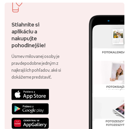
Stiahnite si
aplikáciu a
nakupujte
pohodlnejšie!
Úsmev milovanej osoby je
pravdepodobne jedným z
najkrajších pohľadov, aké si
dokážeme predstaviť.