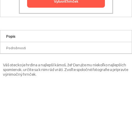
vytvoriť hrnček
Popis
Podrobnosti
Váš otecko je hrdina a najlepší kámoš, že? Darujte mu niekoľko najlepších
spomienok, určite sa k nim rád vráti. Zvoľte spoločné fotografie a pripravte
výnimočný hrnček.