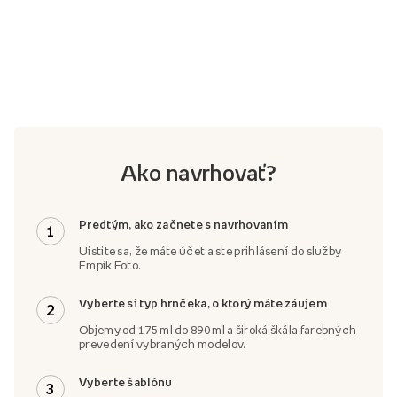
Ako navrhovať?
Predtým, ako začnete s navrhovaním
1
Uistite sa, že máte účet a ste prihlásení do služby
Empik Foto.
Vyberte si typ hrnčeka, o ktorý máte záujem
2
Objemy od 175 ml do 890 ml a široká škála farebných
prevedení vybraných modelov.
Vyberte šablónu
3