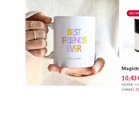
AKCIA
Magický
10,43 
10,43 €
- n
14,90 €
-3