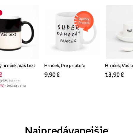
 hrnček, Váš text
Hrnček, Pre priateľa
Hrnček, Váš t
€
9,90 €
13,90 €
ajnižšia cena
0%
- bežná cena
Najpredávanejšie