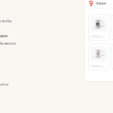
o služby
áujem
a farebných
artov,