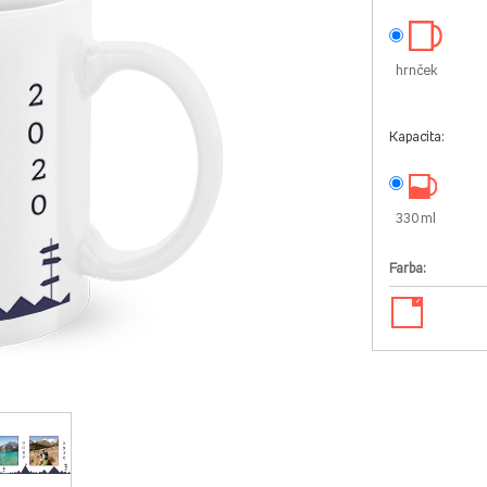
hrnček
Kapacita:
330 ml
Farba:
✓