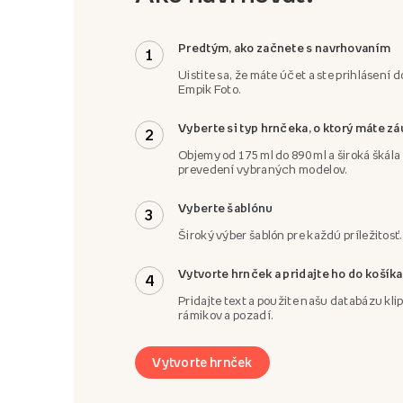
Predtým, ako začnete s navrhovaním
1
Uistite sa, že máte účet a ste prihlásení d
Empik Foto.
Vyberte si typ hrnčeka, o ktorý máte z
2
Objemy od 175 ml do 890 ml a široká škál
prevedení vybraných modelov.
Vyberte šablónu
3
Široký výber šablón pre každú príležitosť.
Vytvorte hrnček a pridajte ho do košíka
4
Pridajte text a použite našu databázu klip
rámikov a pozadí.
Vytvorte hrnček