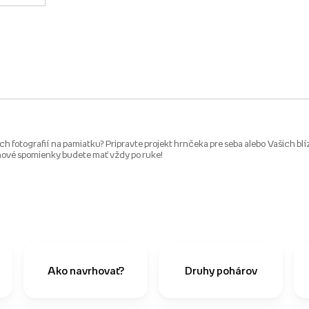
 fotografií na pamiatku? Pripravte projekt hrnčeka pre seba alebo Vašich blízk
ové spomienky budete mať vždy po ruke!
Ako navrhovať?
Druhy pohárov