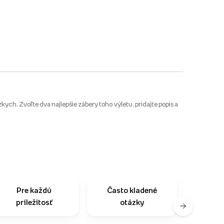
ych. Zvoľte dva najlepšie zábery toho výletu, pridajte popis a
Pre každú
Často kladené
Na
príležitosť
otázky
zo