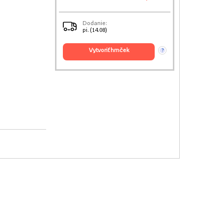
Dodanie:
pi. (14.08)
vytvoriť hrnček
?