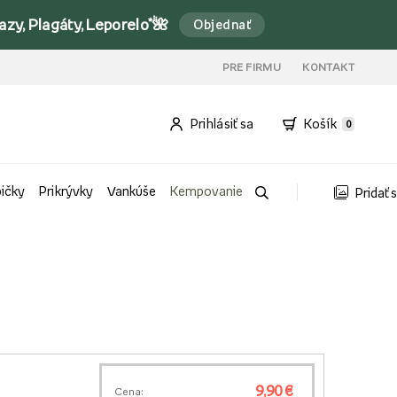
y, Plagáty, Leporelo*🌺
Objednať
PRE FIRMU
KONTAKT
Prihlásiť sa
Košík
0
bičky
Prikrývky
Vankúše
Kempovanie
Pridať 
9,90 €
Cena: