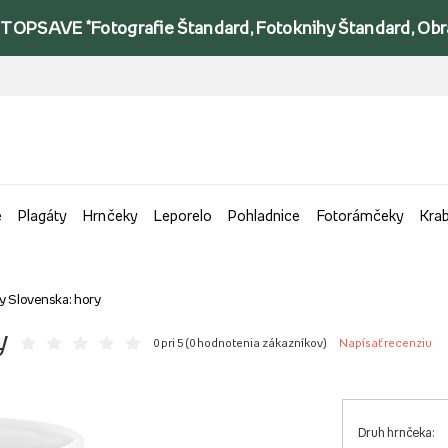
TOPSAVE *Fotografie Štandard, Fotoknihy Štandard, Obraz
e
Plagáty
Hrnčeky
Leporelo
Pohladnice
Fotorámčeky
Kra
y Slovenska: hory
y
0 pri 5 (
0 hodnotenia zákazníkov
)
Napísať recenziu
Druh hrnčeka: