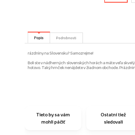
Popis
Podrobnosti
rázdniny na Slovensku? Samozrejme!
Boli ste v nádherných slovenských horách a máte veľa skvelých
hotovo. Taký hrnček nenájdete v žiadnom obchode. Prázdnin
Tieto by sa vám
Ostatní tiež
mohli páčiť
sledovali