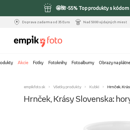
🤩🌺-55% Top produkty s kódom 
Doprava zadarma od 35 Euro
Nad 5000 výdajných miest
rodukty
Akcie
Fotky
Fotoknihy
Fotoalbumy
Obrazy na plátn
empikfoto.sk
Všetky produkty
Kubki
Hrnček, Krás
Hrnček, Krásy Slovenska: hor