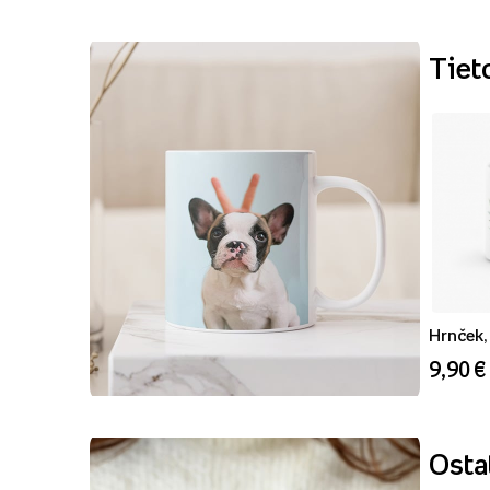
Tiet
Hrnček, 
9,90 €
Ostat