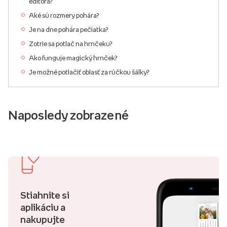
editora?
Aké sú rozmery pohára?
Je na dne pohára pečiatka?
Zotrie sa potlač na hrnčeku?
Ako funguje magický hrnček?
Je možné potlačiť oblasť za rúčkou šálky?
Naposledy zobrazené
Stiahnite si
aplikáciu a
nakupujte