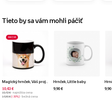
Tieto by sa vám mohli páčiť
AKCIA
Magický hrnček, Váš projekt s fotkou
Hrnček, Little baby
Hrnč
10,43 €
9,90 €
9,90
10,43 €
- najnižšia cena
14,90 €
-30%
- bežná cena