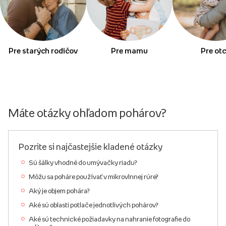
Pre starých rodičov
Pre mamu
Pre ot
Máte otázky ohľadom pohárov?
Pozrite si najčastejšie kladené otázky
Sú šálky vhodné do umývačky riadu?
Môžu sa poháre používať v mikrovlnnej rúre?
Aký je objem pohára?
Aké sú oblasti potlače jednotlivých pohárov?
Aké sú technické požiadavky na nahranie fotografie do