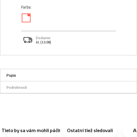
Farba:
✓
Dodanie:
št. (13.08)
Popis
Podrobnosti
Tieto by sa vám mohli páčiť
Ostatní tiež sledovali
A