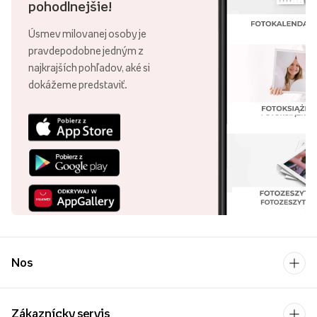
pohodlnejšie!
Úsmev milovanej osoby je
pravdepodobne jedným z
najkrajších pohľadov, aké si
dokážeme predstaviť.
Nos
Zákaznícky servis