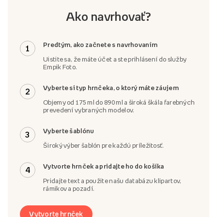
Ako navrhovať?
Predtým, ako začnete s navrhovaním
1
Uistite sa, že máte účet a ste prihlásení do služby
Empik Foto.
Vyberte si typ hrnčeka, o ktorý máte záujem
2
Objemy od 175 ml do 890 ml a široká škála farebných
prevedení vybraných modelov.
Vyberte šablónu
3
Široký výber šablón pre každú príležitosť.
Vytvorte hrnček a pridajte ho do košíka
4
Pridajte text a použite našu databázu klipartov,
rámikov a pozadí.
Vytvorte hrnček