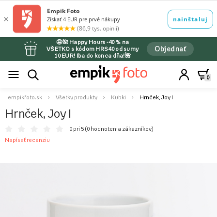
🤩🌺 Happy Hours -40 % na
Objednať
VŠETKO s kódom HRS40 od sumy
10 EUR! Iba do konca dňa!🌺
0
empikfoto.sk
Všetky produkty
Kubki
Hrnček, Joy I
Hrnček, Joy I
0 pri 5 (
0 hodnotenia zákazníkov
)
Napísať recenziu