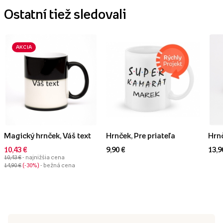
Ostatní tiež sledovali
AKCIA
Magický hrnček, Váš text
Hrnček, Pre priateľa
Hrnč
10,43 €
9,90 €
13,9
10,43 €
- najnižšia cena
14,90 €
-30%
- bežná cena