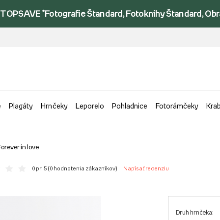
TOPSAVE *Fotografie Štandard, Fotoknihy Štandard, Obraz
e
Plagáty
Hrnčeky
Leporelo
Pohladnice
Fotorámčeky
Kra
orever in love
0 pri 5 (
0 hodnotenia zákazníkov
)
Napísať recenziu
Druh hrnčeka: