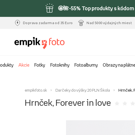
🤩🌺-55% Top produkty s kódom 
Doprava zadarma od 35 Euro
Nad 5000 výdajných miest
rodukty
Akcie
Fotky
Fotoknihy
Fotoalbumy
Obrazy na plátn
empikfoto.sk
Darčeky do výšky 20 PLN Škola
Hrnček, F
Hrnček, Forever in love