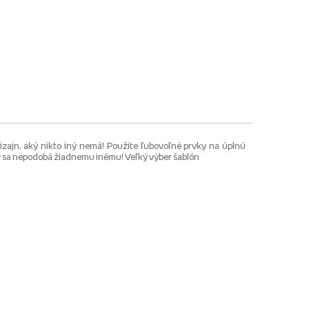
izajn, aký nikto iný nemá! Použite ľubovoľné prvky na úplnú
 aký sa nepodobá žiadnemu inému! Veľký výber šablón