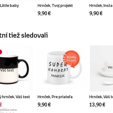
Little baby
Hrnček, Tvoj projekt
Hrnček, Insta
9,90 €
9,90 €
ní tiež sledovali
 hrnček, Váš text
Hrnček, Pre priateľa
Hrnček, Váš t
€
9,90 €
13,90 €
ajnižšia cena