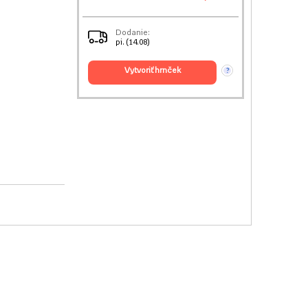
Dodanie:
pi. (14.08)
vytvoriť hrnček
?