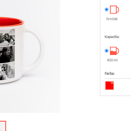
hrnček
Kapacita:
400 ml
Farba:
✓