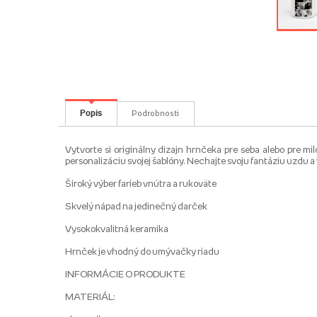
Popis
Podrobnosti
Vytvorte si originálny dizajn hrnčeka pre seba alebo pre m
personalizáciu svojej šablóny. Nechajte svoju fantáziu uzdu a 
Široký výber farieb vnútra a rukoväte
Skvelý nápad na jedinečný darček
Vysokokvalitná keramika
Hrnček je vhodný do umývačky riadu
INFORMÁCIE O PRODUKTE
MATERIÁL: