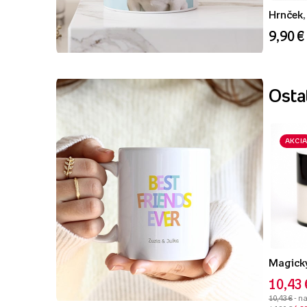
Hrnček, 
9,90 €
Ostat
AKCIA
Magický
10,43 
10,43 €
- n