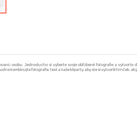
ilovanú osobu. Jednoducho si vyberte svoje obľúbené fotografie a vytvorte d
voľne kombinujte fotografie, text a naše kliparty, aby ste si vytvorili hrnček,