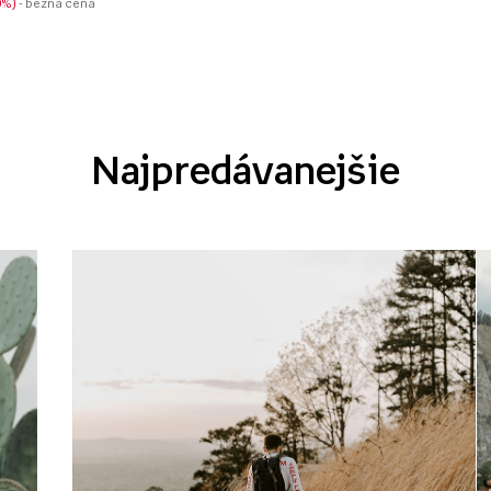
0%
- bežná cena
Najpredávanejšie