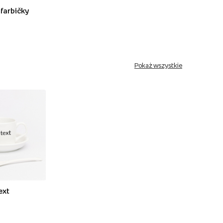
 farbičky
Pokaż wszystkie
ext