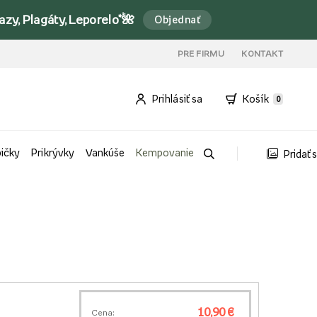
y, Plagáty, Leporelo*🌺
Objednať
PRE FIRMU
KONTAKT
Prihlásiť sa
Košík
0
bičky
Prikrývky
Vankúše
Kempovanie
Pridať 
10,90 €
Cena: