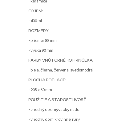
- keramika
OBJEM:
- 400 ml
ROZMERY:
- priemer 88 mm
- výška 90 mm
FARBY VNÚTORNÉHO HRNČEKA:
- biela, čierna, červená, svetlomodrá
PLOCHA POTLAČE:
- 205 x 60 mm
POUŽITIE A STAROSTLIVOSŤ:
- vhodný do umývačky riadu
- vhodný do mikrovlnnej rúry