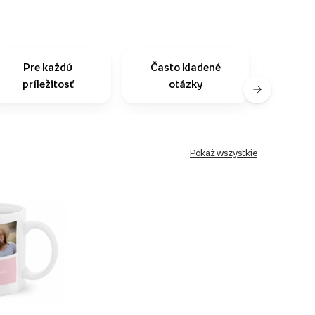
Pre každú
Často kladené
Na
príležitosť
otázky
zo
Pokaż wszystkie