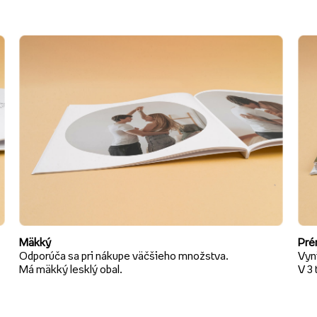
Mäkký
Pré
Odporúča sa pri nákupe väčšieho množstva.
Vyni
Má mäkký lesklý obal.
V 3 