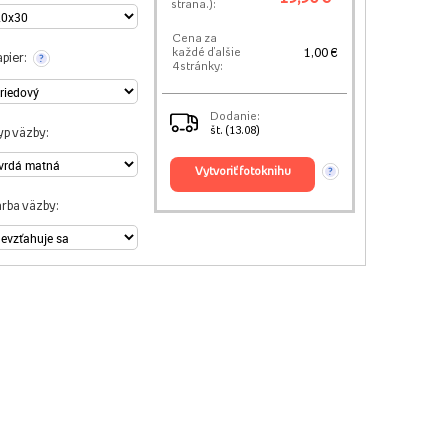
strana.):
Cena za
1,00 €
každé ďalšie
pier:
?
4 stránky:
Dodanie:
št. (13.08)
yp väzby:
vytvoriť fotoknihu
?
arba väzby: