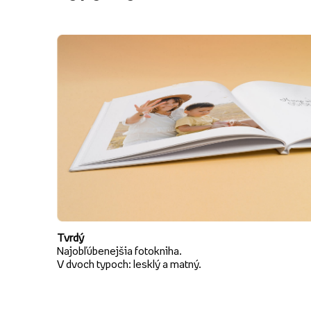
Tvrdý
Najobľúbenejšia fotokniha.
V dvoch typoch: lesklý a matný.