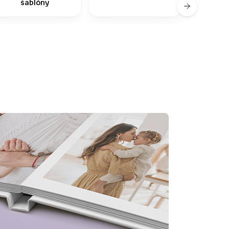
šablóny