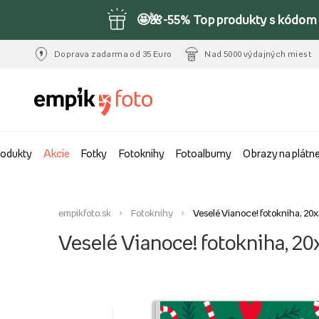
🤩🌺-55% Top produkty s kódom 
Doprava zadarma od 35 Euro
Nad 5000 výdajných miest
rodukty
Akcie
Fotky
Fotoknihy
Fotoalbumy
Obrazy na plátn
empikfoto.sk
Fotoknihy
Veselé Vianoce! fotokniha, 20
Veselé Vianoce! fotokniha, 2