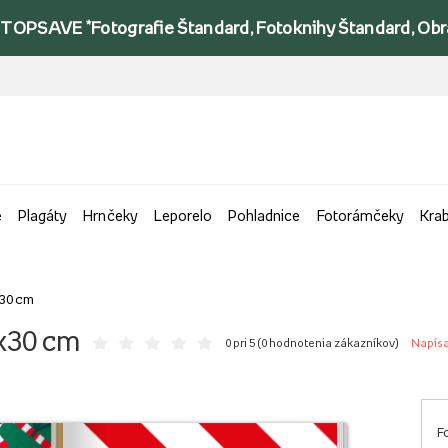
TOPSAVE *Fotografie Štandard, Fotoknihy Štandard, Obraz
e
Plagáty
Hrnčeky
Leporelo
Pohladnice
Fotorámčeky
Kra
x30 cm
0x30 cm
0 pri 5 (
0 hodnotenia zákazníkov
)
Napísa
F