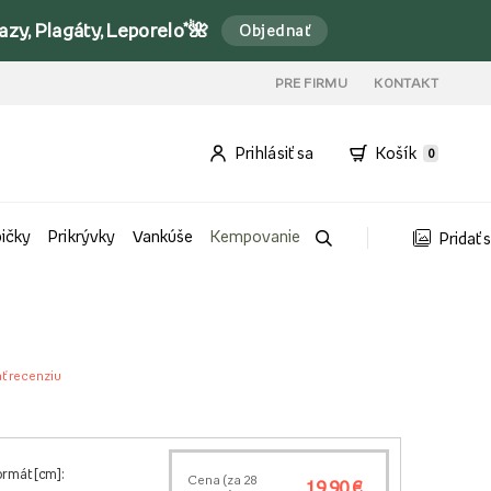
y, Plagáty, Leporelo*🌺
Objednať
PRE FIRMU
KONTAKT
Prihlásiť sa
Košík
0
bičky
Prikrývky
Vankúše
Kempovanie
Pridať 
ť recenziu
ormát [cm]:
Cena (za
28
19,90 €