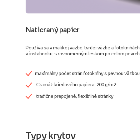
Natieraný papier
Používa sa v mäkkej väzbe, tvrdej väzbe a fotoknihách
v instabooku, s rovnomerným leskom po celom povrch
maximálny počet strán fotoknihy s pevnou väzbou
Gramáž kriedového papiera: 200 g/m2
tradične prepojené, flexibilné stránky
Typy krytov