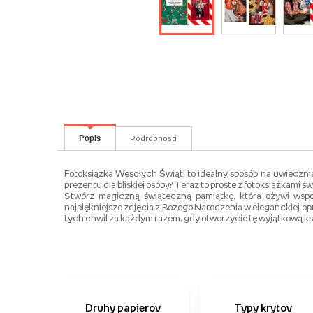
Popis
Podrobnosti
Fotoksiążka Wesołych Świąt! to idealny sposób na uwieczni
prezentu dla bliskiej osoby? Teraz to proste z fotoksiążkami 
Stwórz magiczną świąteczną pamiątkę, która ożywi wspom
najpiękniejsze zdjęcia z Bożego Narodzenia w eleganckiej opr
tych chwil za każdym razem, gdy otworzycie tę wyjątkową k
Druhy papierov
Typy krytov