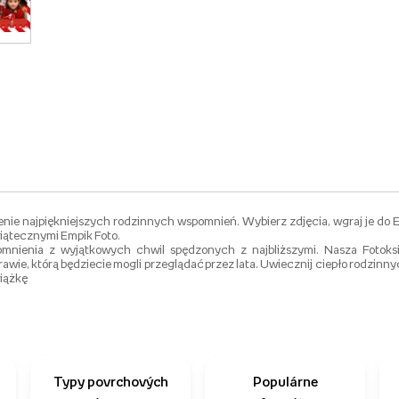
enie najpiękniejszych rodzinnych wspomnień. Wybierz zdjęcia, wgraj je do 
świątecznymi Empik Foto.
nienia z wyjątkowych chwil spędzonych z najbliższymi. Nasza Fotoksi
awie, którą będziecie mogli przeglądać przez lata. Uwiecznij ciepło rodzinny
siążkę
Typy povrchových
Populárne