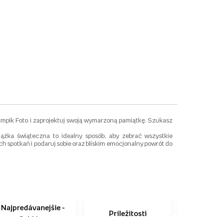
Empik Foto i zaprojektuj swoją wymarzoną pamiątkę. Szukasz
ążka świąteczna to idealny sposób, aby zebrać wszystkie
ch spotkań i podaruj sobie oraz bliskim emocjonalny powrót do
Najpredávanejšie -
Príležitosti
Ako n