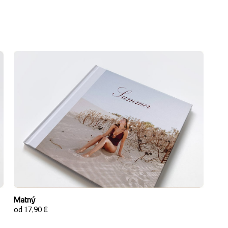
Matný
od 17,90 €