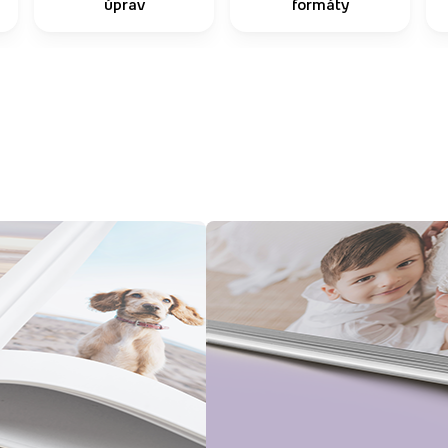
úprav
formáty