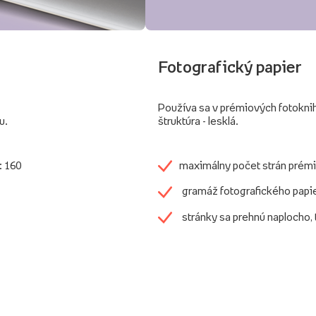
Fotografický papier
Používa sa v prémiových fotokni
u.
štruktúra - lesklá.
: 160
maximálny počet strán prémi
gramáž fotografického papi
stránky sa prehnú naplocho,