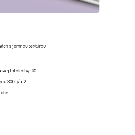
hách s jemnou textúrou
ovej fotoknihy: 40
era: 800 g/m2
 tuho