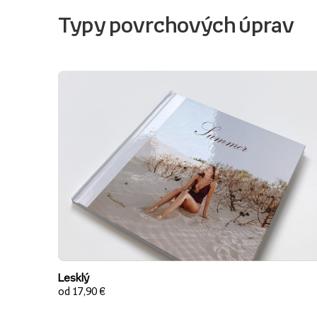
Typy povrchových úprav
Lesklý
od 17,90 €