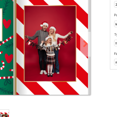
Pa
T
F