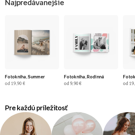
Najpredávanejšie
Fotokniha, Summer
Fotokniha, Rodinná
Fotok
od 19,90
€
od 9,90
€
od 19
Pre každú príležitosť