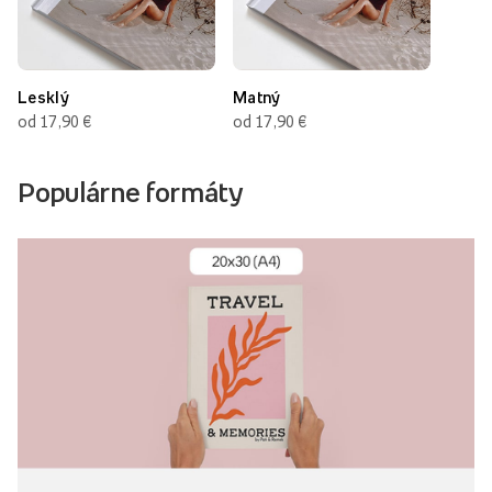
Lesklý
Matný
od 17,90 €
od 17,90 €
Populárne formáty