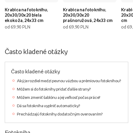
Krabica na fotoknihu,
Krabica na fotoknihu,
Krabi
20x30/30x20 biela
20x30/30x20
20x30
ekokoža, 24x33 cm
prašnoružová, 24x33 cm
cm
od 69,90 PLN
od 69,90 PLN
od 69
Často kladené otázky
Často kladené otázky
Aký je rozdiel medzi pevnou väzbou a prémiovou fotoknihou?
Môžem si do fotoknihy pridať ďalšie strany?
Môžem zmeniť šablónu a jej veľkosť počas práce?
Dá sa fotokniha vyplniť automaticky?
Prechádzajú fotoknihy dodatočným overovaním?
Fotokniha