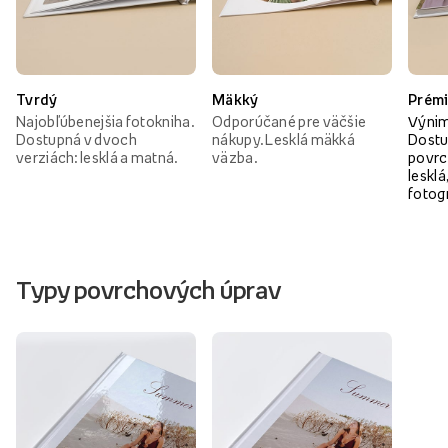
Tvrdý
Mäkký
Prém
Najobľúbenejšia fotokniha.
Odporúčané pre väčšie
Výnim
Dostupná v dvoch
nákupy. Lesklá mäkká
Dostu
verziách: lesklá a matná.
väzba.
povrc
lesklá
fotog
Typy povrchových úprav