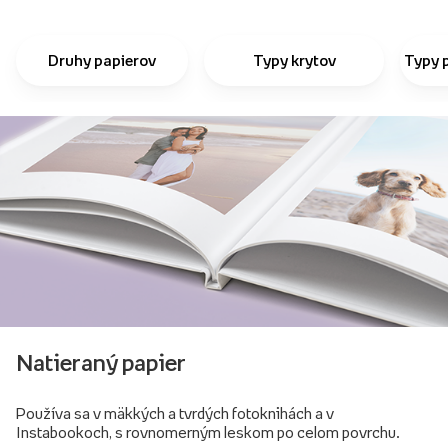
Druhy papierov
Typy krytov
Typy 
Natieraný papier
Používa sa v mäkkých a tvrdých fotoknihách a v
Instabookoch, s rovnomerným leskom po celom povrchu.