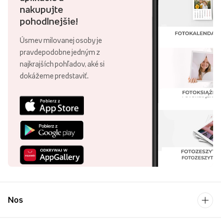
nakupujte
pohodlnejšie!
Úsmev milovanej osoby je
pravdepodobne jedným z
najkrajších pohľadov, aké si
dokážeme predstaviť.
Nos