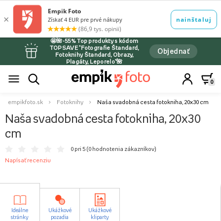
🤩🌺-55% Top produkty s kódom
TOPSAVE *Fotografie Štandard,
Objednať
Fotoknihy Štandard, Obrazy,
Plagáty, Leporelo*🌺
0
empikfoto.sk
Fotoknihy
Naša svadobná cesta fotokniha, 20x30 cm
Naša svadobná cesta fotokniha, 20x30
cm
0 pri 5 (
0 hodnotenia zákazníkov
)
Napísať recenziu
Ideálne
Ukážkové
Ukážkové
stránky
pozadia
kliparty