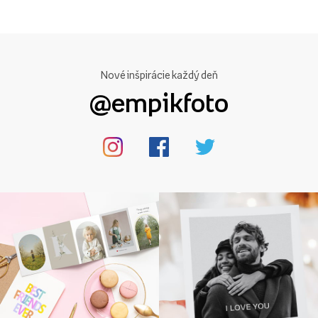
Nové inšpirácie každý deň
@empikfoto