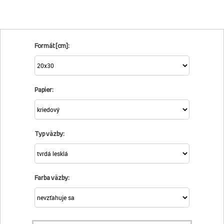
Formát [cm]:
Papier:
Typ väzby:
Farba väzby: