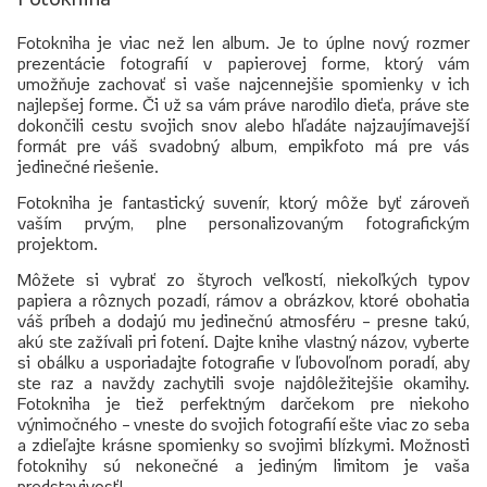
Fotokniha je viac než len album. Je to úplne nový rozmer
prezentácie fotografií v papierovej forme, ktorý vám
umožňuje zachovať si vaše najcennejšie spomienky v ich
najlepšej forme. Či už sa vám práve narodilo dieťa, práve ste
dokončili cestu svojich snov alebo hľadáte najzaujímavejší
formát pre váš svadobný album, empikfoto má pre vás
jedinečné riešenie.
Fotokniha je fantastický suvenír, ktorý môže byť zároveň
vaším prvým, plne personalizovaným fotografickým
projektom.
Môžete si vybrať zo štyroch veľkostí, niekoľkých typov
papiera a rôznych pozadí, rámov a obrázkov, ktoré obohatia
váš príbeh a dodajú mu jedinečnú atmosféru – presne takú,
akú ste zažívali pri fotení. Dajte knihe vlastný názov, vyberte
si obálku a usporiadajte fotografie v ľubovoľnom poradí, aby
ste raz a navždy zachytili svoje najdôležitejšie okamihy.
Fotokniha je tiež perfektným darčekom pre niekoho
výnimočného – vneste do svojich fotografií ešte viac zo seba
a zdieľajte krásne spomienky so svojimi blízkymi. Možnosti
fotoknihy sú nekonečné a jediným limitom je vaša
predstavivosť!