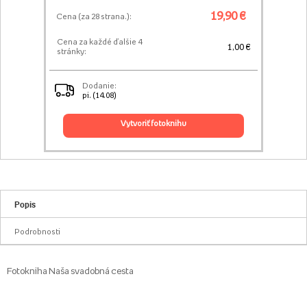
19,90 €
Cena (za
28
strana.):
Cena za každé ďalšie 4
1,00 €
stránky:
Dodanie:
pi. (14.08)
vytvoriť fotoknihu
Popis
Podrobnosti
Fotokniha Naša svadobná cesta