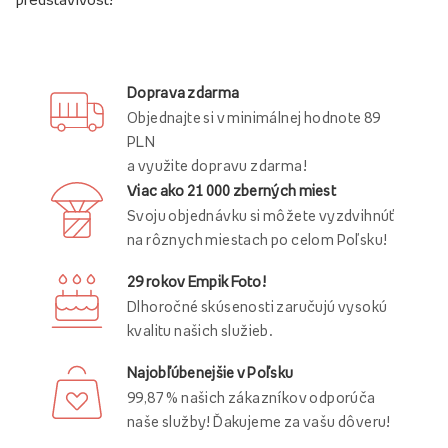
Doprava zdarma
Objednajte si v minimálnej hodnote 89
PLN
a využite dopravu zdarma!
Viac ako 21 000 zberných miest
Svoju objednávku si môžete vyzdvihnúť
na rôznych miestach po celom Poľsku!
29 rokov Empik Foto!
Dlhoročné skúsenosti zaručujú vysokú
kvalitu našich služieb.
Najobľúbenejšie v Poľsku
99,87 % našich zákazníkov odporúča
naše služby! Ďakujeme za vašu dôveru!