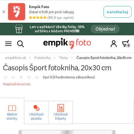
Len v aplikácii! Všetky fotky -55%
Objednať
od 50 ks s kódom PRIN55🌺
0
empikfoto.sk
Fotoknihy
Témy
Časopis Šport fotokniha, 20x30 cm
Časopis Šport fotokniha, 20x30 cm
0 pri 5 (
0 hodnotenia zákazníkov
)
Napísať recenziu
Ideálne
Ukážkové
Ukážkové
stránky
pozadia
kliparty