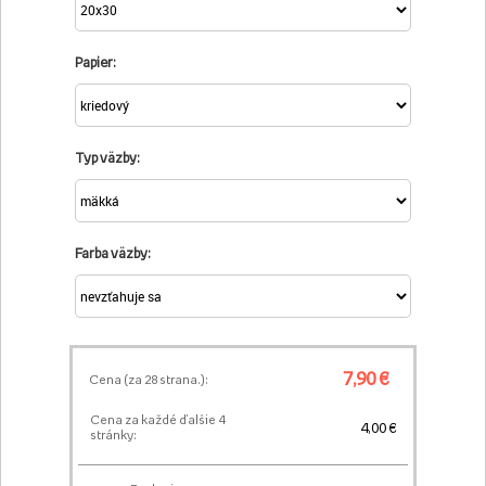
Papier:
Typ väzby:
Farba väzby:
7,90 €
Cena (za
28
strana.):
Cena za každé ďalšie 4
4,00 €
stránky: