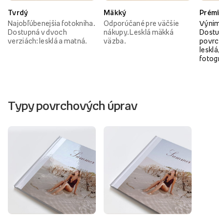
Tvrdý
Mäkký
Prém
Najobľúbenejšia fotokniha.
Odporúčané pre väčšie
Výnim
Dostupná v dvoch
nákupy. Lesklá mäkká
Dostu
verziách: lesklá a matná.
väzba.
povrc
lesklá
fotog
Typy povrchových úprav