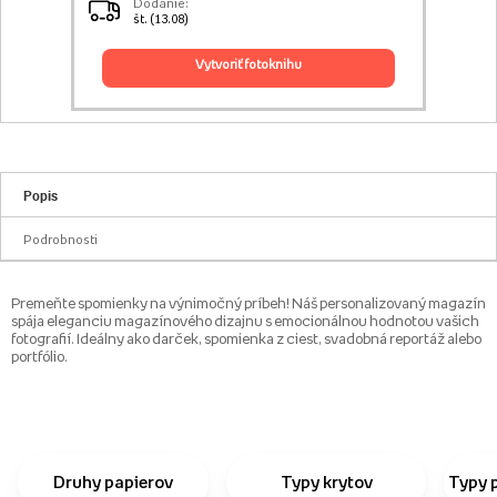
Dodanie:
št. (13.08)
vytvoriť fotoknihu
Popis
Podrobnosti
Premeňte spomienky na výnimočný príbeh! Náš personalizovaný magazín
spája eleganciu magazínového dizajnu s emocionálnou hodnotou vašich
fotografií. Ideálny ako darček, spomienka z ciest, svadobná reportáž alebo
portfólio.
Druhy papierov
Typy krytov
Typy 