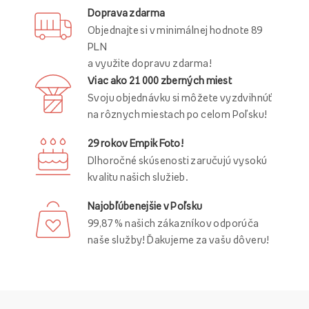
Doprava zdarma
Objednajte si v minimálnej hodnote 89
PLN
a využite dopravu zdarma!
Viac ako 21 000 zberných miest
Svoju objednávku si môžete vyzdvihnúť
na rôznych miestach po celom Poľsku!
29 rokov Empik Foto!
Dlhoročné skúsenosti zaručujú vysokú
kvalitu našich služieb.
Najobľúbenejšie v Poľsku
99,87 % našich zákazníkov odporúča
naše služby! Ďakujeme za vašu dôveru!