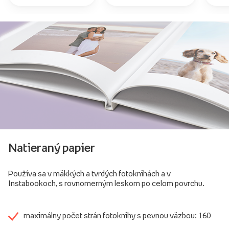
Natieraný papier
Používa sa v mäkkých a tvrdých fotoknihách a v
Instabookoch, s rovnomerným leskom po celom povrchu.
maximálny počet strán fotoknihy s pevnou väzbou: 160