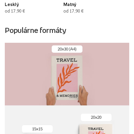
Lesklý
Matný
od 17,90 €
od 17,90 €
Populárne formáty