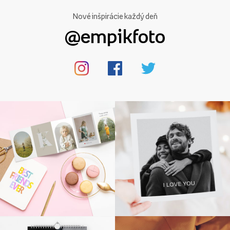
Nové inšpirácie každý deň
@empikfoto