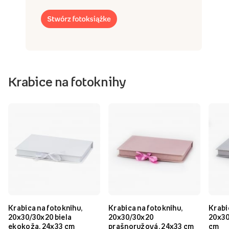
Krabice na fotoknihy
Krabica na fotoknihu,
Krabica na fotoknihu,
Krabi
20x30/30x20 biela
20x30/30x20
20x30
ekokoža, 24x33 cm
prašnoružová, 24x33 cm
cm