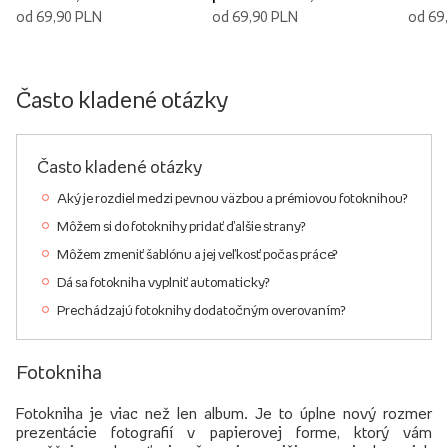
od 69,90 PLN
od 69,90 PLN
od 69
Často kladené otázky
Často kladené otázky
Aký je rozdiel medzi pevnou väzbou a prémiovou fotoknihou?
Môžem si do fotoknihy pridať ďalšie strany?
Môžem zmeniť šablónu a jej veľkosť počas práce?
Dá sa fotokniha vyplniť automaticky?
Prechádzajú fotoknihy dodatočným overovaním?
Fotokniha
Fotokniha je viac než len album. Je to úplne nový rozmer
prezentácie fotografií v papierovej forme, ktorý vám