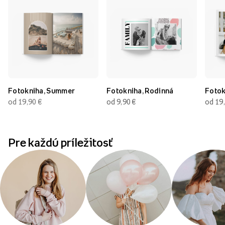
Fotokniha, Summer
Fotokniha, Rodinná
Fotok
od 19,90
€
od 9,90
€
od 19
Pre každú príležitosť