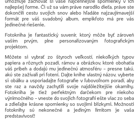
umožňuje zachovať si vaše najcennejšie spomienky v ich
najlepšej forme. Či už sa vám práve narodilo dieťa, práve ste
dokončili cestu svojich snov alebo hľadáte najzaujímavejší
formát pre váš svadobný album, empikfoto má pre vás
jedinečné riešenie.
Fotokniha je fantastický suvenír, ktorý môže byť zároveň
vaším prvým, plne personalizovaným fotografickým
projektom.
Môžete si vybrať zo štyroch veľkostí, niekoľkých typov
papiera a rôznych pozadí, rámov a obrázkov, ktoré obohatia
váš príbeh a dodajú mu jedinečnú atmosféru – presne takú,
akú ste zažívali pri fotení. Dajte knihe vlastný názov, vyberte
si obálku a usporiadajte fotografie v ľubovoľnom poradí, aby
ste raz a navždy zachytili svoje najdôležitejšie okamihy.
Fotokniha je tiež perfektným darčekom pre niekoho
výnimočného – vneste do svojich fotografií ešte viac zo seba
a zdieľajte krásne spomienky so svojimi blízkymi. Možnosti
fotoknihy sú nekonečné a jediným limitom je vaša
predstavivosť!