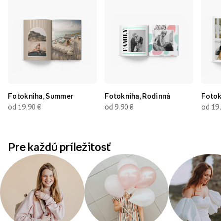
Fotokniha, Summer
Fotokniha, Rodinná
Fotok
od 19,90
€
od 9,90
€
od 19
Pre každú príležitosť