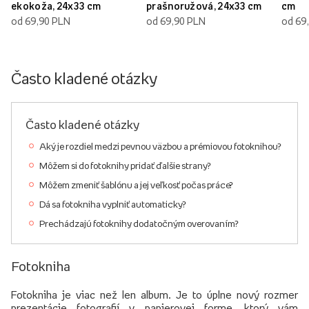
ekokoža, 24x33 cm
prašnoružová, 24x33 cm
cm
od 69,90 PLN
od 69,90 PLN
od 69
Často kladené otázky
Často kladené otázky
Aký je rozdiel medzi pevnou väzbou a prémiovou fotoknihou?
Môžem si do fotoknihy pridať ďalšie strany?
Môžem zmeniť šablónu a jej veľkosť počas práce?
Dá sa fotokniha vyplniť automaticky?
Prechádzajú fotoknihy dodatočným overovaním?
Fotokniha
Fotokniha je viac než len album. Je to úplne nový rozmer
prezentácie fotografií v papierovej forme, ktorý vám