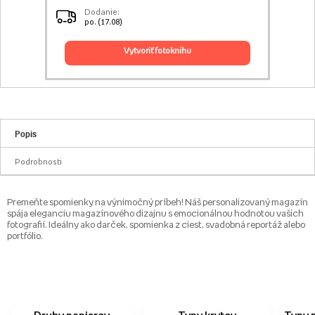
Dodanie:
po. (17.08)
vytvoriť fotoknihu
Popis
Podrobnosti
Premeňte spomienky na výnimočný príbeh! Náš personalizovaný magazín
spája eleganciu magazínového dizajnu s emocionálnou hodnotou vašich
fotografií. Ideálny ako darček, spomienka z ciest, svadobná reportáž alebo
portfólio.