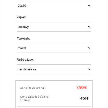
Papier:
Typ väzby:
Farba väzby:
7,90 €
Cena (za
28
strana.):
Cena za každé ďalšie 4
4,00 €
stránky: