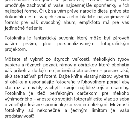
umožňuje zachovať si vaše najcennejšie spomienky v ich
najlepšej forme. Či už sa vám práve narodilo dieťa, práve ste
dokončili cestu svojich snov alebo hľadáte najzaujímavejší
formát pre váš svadobný album, empikfoto má pre vás
jedinečné riešenie.
Fotokniha je fantastický suvenír, ktorý môže byť zároveň
vaším prvým, plne personalizovaným fotografickým
projektom.
Môžete si vybrať zo štyroch veľkostí, niekoľkých typov
papiera a rôznych pozadí, rámov a obrázkov, ktoré obohatia
váš príbeh a dodajú mu jedinečnú atmosféru – presne takú,
akú ste zažívali pri fotení. Dajte knihe vlastný názov, vyberte
si obálku a usporiadajte fotografie v ľubovoľnom poradí, aby
ste raz a navždy zachytili svoje najdôležitejšie okamihy.
Fotokniha je tiež perfektným darčekom pre niekoho
výnimočného – vneste do svojich fotografií ešte viac zo seba
a zdieľajte krásne spomienky so svojimi blízkymi. Možnosti
fotoknihy sú nekonečné a jediným limitom je vaša
predstavivosť!