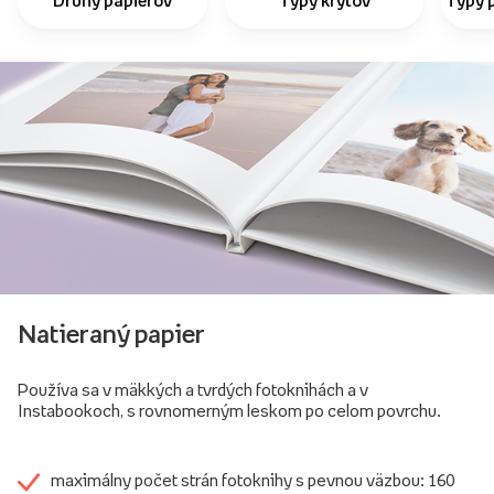
Druhy papierov
Typy krytov
Typy 
Natieraný papier
Používa sa v mäkkých a tvrdých fotoknihách a v
Instabookoch, s rovnomerným leskom po celom povrchu.
maximálny počet strán fotoknihy s pevnou väzbou: 160