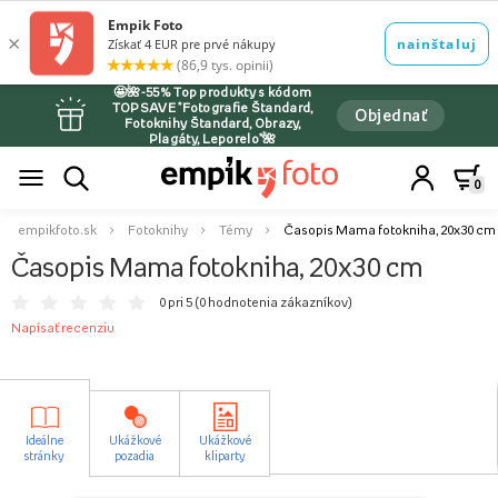
🤩🌺-55% Top produkty s kódom
TOPSAVE *Fotografie Štandard,
Objednať
Fotoknihy Štandard, Obrazy,
Plagáty, Leporelo*🌺
0
empikfoto.sk
Fotoknihy
Témy
Časopis Mama fotokniha, 20x30 cm
Časopis Mama fotokniha, 20x30 cm
0 pri 5 (
0 hodnotenia zákazníkov
)
Napísať recenziu
Ideálne
Ukážkové
Ukážkové
stránky
pozadia
kliparty