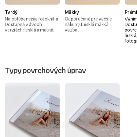
Tvrdý
Mäkký
Prém
Najobľúbenejšia fotokniha.
Odporúčané pre väčšie
Výnim
Dostupná v dvoch
nákupy. Lesklá mäkká
Dostu
verziách: lesklá a matná.
väzba.
povrc
lesklá
fotog
Typy povrchových úprav