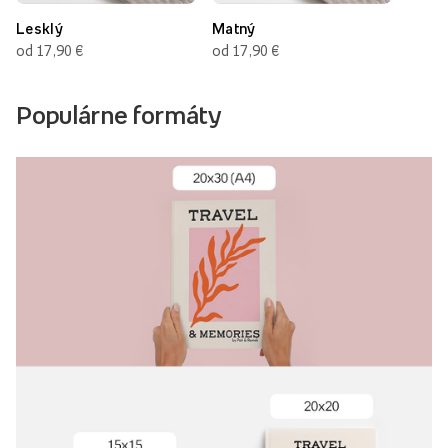
Lesklý
Matný
od 17,90 €
od 17,90 €
Populárne formáty