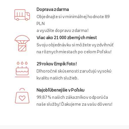
Doprava zdarma
Objednajte si v minimálnej hodnote 89
PLN
a využite dopravu zdarma!
Viac ako 21 000 zberných miest
Svoju objednávku si môžete vyzdvihnúť
na rôznych miestach po celom Poľsku!
29 rokov Empik Foto!
Dlhoročné skúsenosti zaručujú vysokú
kvalitu našich služieb.
Najobľúbenejšie v Poľsku
99,87 % našich zákazníkov odporúča
naše služby! Ďakujeme za vašu dôveru!