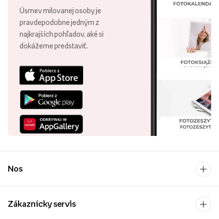
Úsmev milovanej osoby je
pravdepodobne jedným z
najkrajších pohľadov, aké si
dokážeme predstaviť.
Nos
Zákaznícky servis