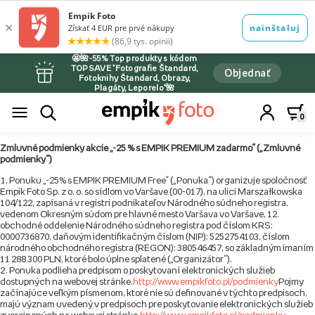
🤩🌺-55% Top produkty s kódom
TOPSAVE *Fotografie Štandard,
Objednať
Fotoknihy Štandard, Obrazy,
Plagáty, Leporelo*🌺
0
Zmluvné podmienky akcie „-25 % s EMPIK PREMIUM zadarmo“ („Zmluvné
podmienky“)
Ponuku „-25% s EMPIK PREMIUM Free“ („Ponuka“) organizuje spoločnosť
Empik Foto Sp. z o. o. so sídlom vo Varšave (00-017), na ulici Marszałkowska
104/122, zapísaná v registri podnikateľov Národného súdneho registra,
vedenom Okresným súdom pre hlavné mesto Varšava vo Varšave, 12.
obchodné oddelenie Národného súdneho registra pod číslom KRS:
0000736870, daňovým identifikačným číslom (NIP): 5252754103, číslom
národného obchodného registra (REGON): 380546457, so základným imaním
11 288 300 PLN, ktoré bolo úplne splatené („Organizátor“).
Ponuka podlieha predpisom o poskytovaní elektronických služieb
dostupných na webovej stránke.
http://www.empikfoto.pl/podmienky
Pojmy
začínajúce veľkým písmenom, ktoré nie sú definované v týchto predpisoch,
majú význam uvedený v predpisoch pre poskytovanie elektronických služieb