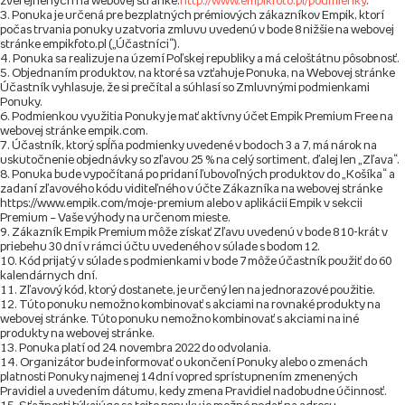
zverejnených na webovej stránke.
http://www.empikfoto.pl/podmienky
.
Ponuka je určená pre bezplatných prémiových zákazníkov Empik, ktorí
počas trvania ponuky uzatvoria zmluvu uvedenú v bode 8 nižšie na webovej
stránke empikfoto.pl („Účastníci“).
Ponuka sa realizuje na území Poľskej republiky a má celoštátnu pôsobnosť.
Objednaním produktov, na ktoré sa vzťahuje Ponuka, na Webovej stránke
Účastník vyhlasuje, že si prečítal a súhlasí so Zmluvnými podmienkami
Ponuky.
Podmienkou využitia Ponuky je mať aktívny účet Empik Premium Free na
webovej stránke empik.com.
Účastník, ktorý spĺňa podmienky uvedené v bodoch 3 a 7, má nárok na
uskutočnenie objednávky so zľavou 25 % na celý sortiment, ďalej len „Zľava“.
Ponuka bude vypočítaná po pridaní ľubovoľných produktov do „Košíka“ a
zadaní zľavového kódu viditeľného v účte Zákazníka na webovej stránke
https://www.empik.com/moje-premium alebo v aplikácii Empik v sekcii
Premium – Vaše výhody na určenom mieste.
Zákazník Empik Premium môže získať Zľavu uvedenú v bode 8 10-krát v
priebehu 30 dní v rámci účtu uvedeného v súlade s bodom 12.
Kód prijatý v súlade s podmienkami v bode 7 môže účastník použiť do 60
kalendárnych dní.
Zľavový kód, ktorý dostanete, je určený len na jednorazové použitie.
Túto ponuku nemožno kombinovať s akciami na rovnaké produkty na
webovej stránke. Túto ponuku nemožno kombinovať s akciami na iné
produkty na webovej stránke.
Ponuka platí od 24. novembra 2022 do odvolania.
Organizátor bude informovať o ukončení Ponuky alebo o zmenách
platnosti Ponuky najmenej 14 dní vopred sprístupnením zmenených
Pravidiel a uvedením dátumu, kedy zmena Pravidiel nadobudne účinnosť.