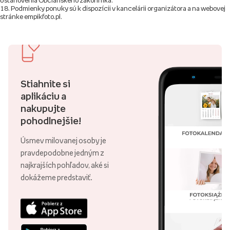
ustanovenia Občianskeho zákonníka.
Podmienky ponuky sú k dispozícii v kancelárii organizátora a na webovej
stránke empikfoto.pl.
Stiahnite si
aplikáciu a
nakupujte
pohodlnejšie!
Úsmev milovanej osoby je
pravdepodobne jedným z
najkrajších pohľadov, aké si
dokážeme predstaviť.