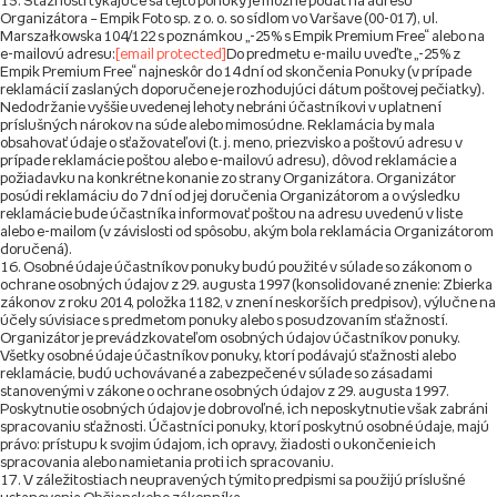
Sťažnosti týkajúce sa tejto ponuky je možné podať na adresu
Organizátora – Empik Foto sp. z o. o. so sídlom vo Varšave (00-017), ul.
Marszałkowska 104/122 s poznámkou „-25% s Empik Premium Free“ alebo na
e-mailovú adresu:
[email protected]
Do predmetu e-mailu uveďte „-25% z
Empik Premium Free“ najneskôr do 14 dní od skončenia Ponuky (v prípade
reklamácií zaslaných doporučene je rozhodujúci dátum poštovej pečiatky).
Nedodržanie vyššie uvedenej lehoty nebráni účastníkovi v uplatnení
príslušných nárokov na súde alebo mimosúdne. Reklamácia by mala
obsahovať údaje o sťažovateľovi (t. j. meno, priezvisko a poštovú adresu v
prípade reklamácie poštou alebo e-mailovú adresu), dôvod reklamácie a
požiadavku na konkrétne konanie zo strany Organizátora. Organizátor
posúdi reklamáciu do 7 dní od jej doručenia Organizátorom a o výsledku
reklamácie bude účastníka informovať poštou na adresu uvedenú v liste
alebo e-mailom (v závislosti od spôsobu, akým bola reklamácia Organizátorom
doručená).
Osobné údaje účastníkov ponuky budú použité v súlade so zákonom o
ochrane osobných údajov z 29. augusta 1997 (konsolidované znenie: Zbierka
zákonov z roku 2014, položka 1182, v znení neskorších predpisov), výlučne na
účely súvisiace s predmetom ponuky alebo s posudzovaním sťažností.
Organizátor je prevádzkovateľom osobných údajov účastníkov ponuky.
Všetky osobné údaje účastníkov ponuky, ktorí podávajú sťažnosti alebo
reklamácie, budú uchovávané a zabezpečené v súlade so zásadami
stanovenými v zákone o ochrane osobných údajov z 29. augusta 1997.
Poskytnutie osobných údajov je dobrovoľné, ich neposkytnutie však zabráni
spracovaniu sťažnosti. Účastníci ponuky, ktorí poskytnú osobné údaje, majú
právo: prístupu k svojim údajom, ich opravy, žiadosti o ukončenie ich
spracovania alebo namietania proti ich spracovaniu.
V záležitostiach neupravených týmito predpismi sa použijú príslušné