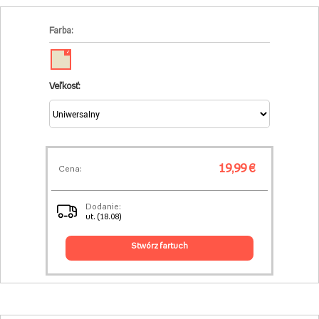
Farba:
✓
Veľkosť:
19,99 €
Cena:
Dodanie:
ut. (18.08)
stwórz fartuch