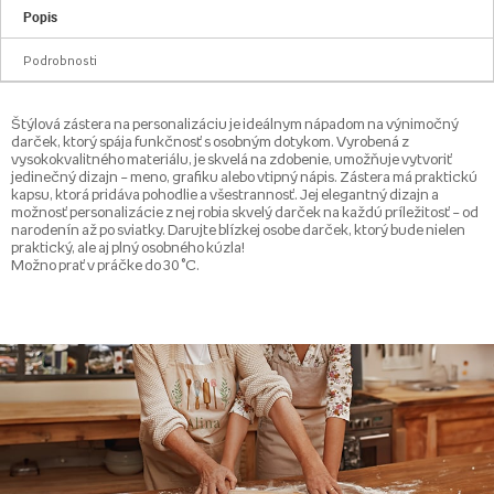
Popis
Podrobnosti
Štýlová zástera na personalizáciu je ideálnym nápadom na výnimočný
darček, ktorý spája funkčnosť s osobným dotykom. Vyrobená z
vysokokvalitného materiálu, je skvelá na zdobenie, umožňuje vytvoriť
jedinečný dizajn – meno, grafiku alebo vtipný nápis. Zástera má praktickú
kapsu, ktorá pridáva pohodlie a všestrannosť. Jej elegantný dizajn a
možnosť personalizácie z nej robia skvelý darček na každú príležitosť – od
narodenín až po sviatky. Darujte blízkej osobe darček, ktorý bude nielen
praktický, ale aj plný osobného kúzla!
Možno prať v práčke do 30 °C.