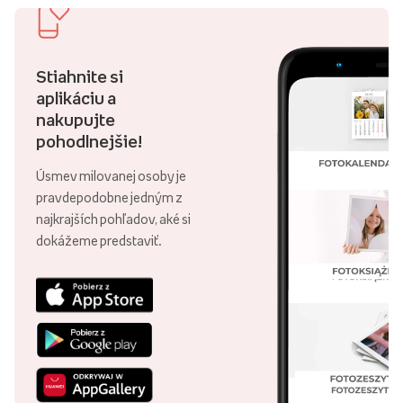
Stiahnite si
aplikáciu a
nakupujte
pohodlnejšie!
Úsmev milovanej osoby je
pravdepodobne jedným z
najkrajších pohľadov, aké si
dokážeme predstaviť.