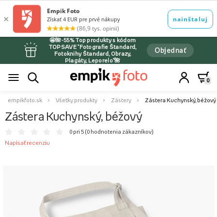
🤩🌺-55% Top produkty s kódom
TOPSAVE *Fotografie Štandard,
Objednať
Fotoknihy Štandard, Obrazy,
Plagáty, Leporelo*🌺
0
empikfoto.sk
Všetky produkty
Zástery
Zástera Kuchynský, béžový
Zástera Kuchynský, béžový
0 pri 5 (
0 hodnotenia zákazníkov
)
Napísať recenziu