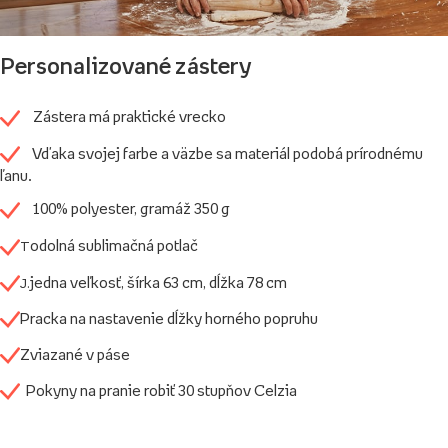
Personalizované zástery
Zástera má praktické vrecko
Vďaka svojej farbe a väzbe sa materiál podobá prírodnému
ľanu.
100% polyester, gramáž
350 g
odolná sublimačná potlač
T
jedna veľkosť, šírka 63 cm, dĺžka 78 cm
J.
Pracka na nastavenie dĺžky horného popruhu
Zviazané v páse
Pokyny na pranie
robiť
30 stupňov Celzia