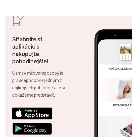
Stiahnite si
aplikáciu a
nakupujte
pohodlnejšie!
Úsmev milovanej osoby je
pravdepodobne jedným z
najkrajších pohľadov, aké si
dokážeme predstaviť.