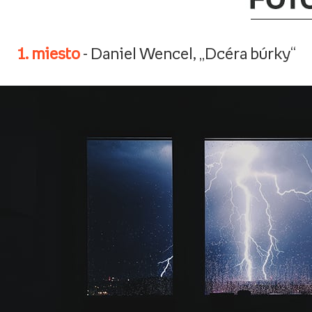
1. miesto
- Daniel Wencel, „Dcéra búrky“