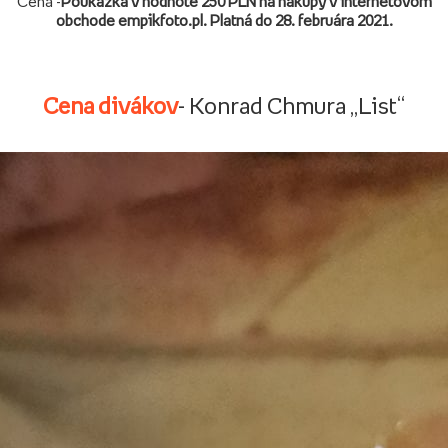
Cena -
Poukážka v hodnote 250 PLN na nákupy v internetovom
obchode empikfoto.pl. Platná do 28. februára 2021.
Cena divákov
- Konrad Chmura „List“