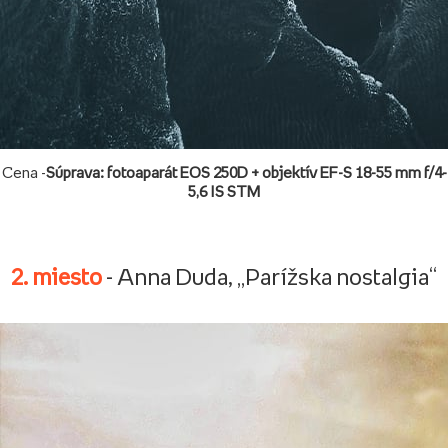
Cena -
Súprava: fotoaparát EOS 250D + objektív EF-S 18-55 mm f/4-
5,6 IS STM
2. miesto
- Anna Duda, „Parížska nostalgia“