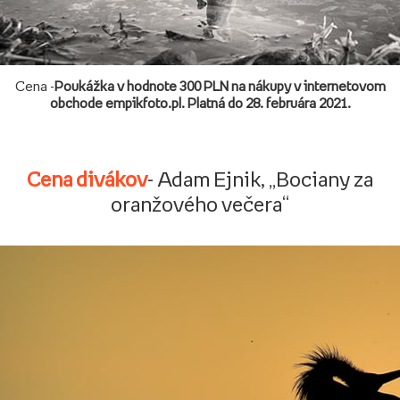
Cena -
Poukážka v hodnote 300 PLN na nákupy v internetovom
obchode empikfoto.pl. Platná do 28. februára 2021.
Cena divákov
- Adam Ejnik, „Bociany za
oranžového večera“