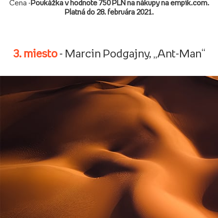
Cena -
Poukážka v hodnote 750 PLN na nákupy na empik.com.
Platná do 28. februára 2021.
3. miesto
- Marcin Podgajny, „Ant-Man“