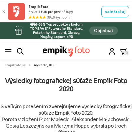
🤩🌺-55% Top produkty s kódom
TOPSAVE *Fotografie Štandard,
Objednať
Fotoknihy Štandard, Obrazy,
Plagáty, Leporelo*🌺
0
empikfoto.sk
Výsledky KFE
Výsledky fotografickej súťaže Empik Foto
2020
S veľkým potešením zverejňujeme výsledky fotografickej
súťaže Empik Foto 2020.
Porota v zložení Piotr Małecki, Aleksander Małachowski,
Gosia Leszczyńska a Martyna Hoppe vybrala po troch