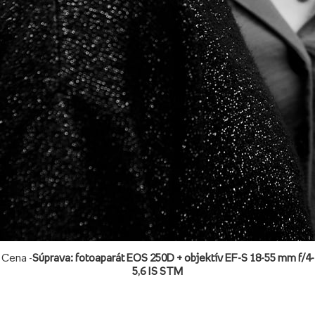
Cena -
Súprava: fotoaparát EOS 250D + objektív EF-S 18-55 mm f/4-
5,6 IS STM