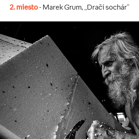
2. miesto
- Marek Grum, „Dračí sochár“