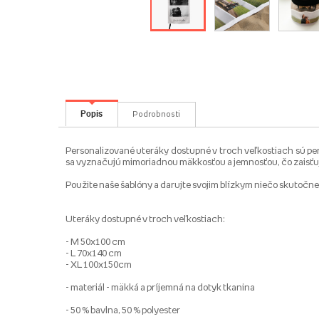
Popis
Podrobnosti
Personalizované uteráky dostupné v troch veľkostiach sú perf
sa vyznačujú mimoriadnou mäkkosťou a jemnosťou, čo zaisťuje
Použite naše šablóny a darujte svojim blízkym niečo skutočne 
Uteráky dostupné v troch veľkostiach:
- M 50x100 cm
- L 70x140 cm
- XL 100x150cm
- materiál - mäkká a príjemná na dotyk tkanina
- 50 % bavlna, 50 % polyester