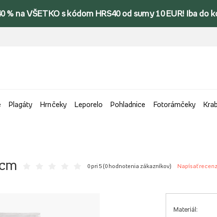
40 % na VŠETKO s kódom HRS40 od sumy 10 EUR! Iba do k
e
Plagáty
Hrnčeky
Leporelo
Pohladnice
Fotorámčeky
Kra
 cm
0 pri 5 (
0 hodnotenia zákazníkov
)
Napísať recenz
Materiál: