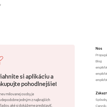
u
Nos
Propagá
Blog
empikfo
empikfot
iahnite si aplikáciu a
empikfo
kupujte pohodlnejšie!
Zákazn
ev milovanej osoby je
vdepodobne jedným z najkrajších
Spôsoby
ľadov, aké si dokážeme predstaviť.
Cenník 