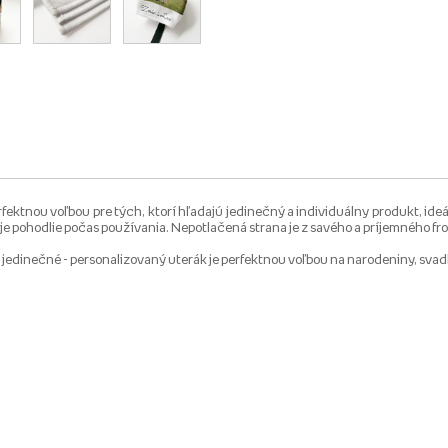
ektnou voľbou pre tých, ktorí hľadajú jedinečný a individuálny produkt, ide
 pohodlie počas používania. Nepotlačená strana je z savého a príjemného fro
jedinečné - personalizovaný uterák je perfektnou voľbou na narodeniny, svadbu