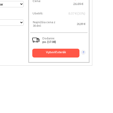
Cena:
26,89 €
8,07 € (30%)
Ušetríš:
Najnižšia cena z
26,89 €
30 dní:
Dodanie:
po. (17.08)
vytvoriť uterák
?