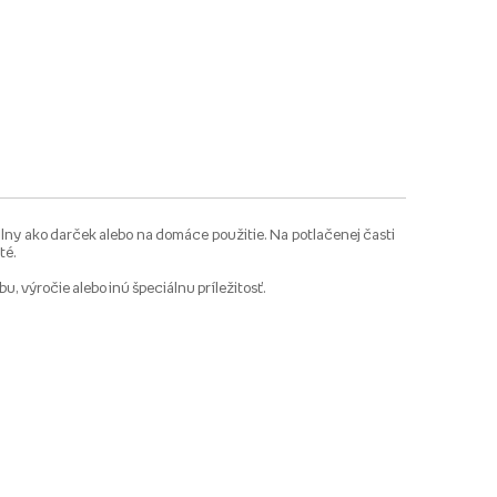
álny ako darček alebo na domáce použitie. Na potlačenej časti
té.
, výročie alebo inú špeciálnu príležitosť.