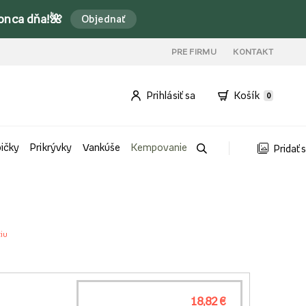
onca dňa!🌺
Objednať
PRE FIRMU
KONTAKT
Prihlásiť sa
Košík
0
bičky
Prikrývky
Vankúše
Kempovanie
Pridať 
iu
18,82 €