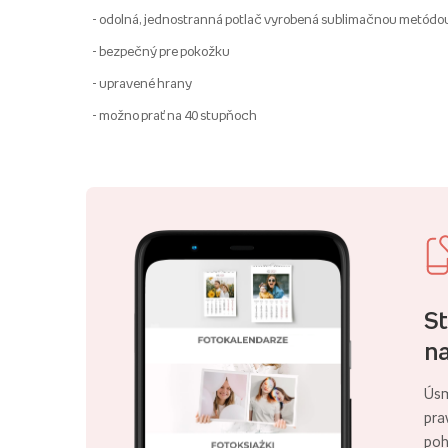
- odolná, jednostranná potlač vyrobená sublimačnou metódo
- bezpečný pre pokožku
- upravené hrany
- možno prať na 40 stupňoch
St
na
Úsm
pra
poh