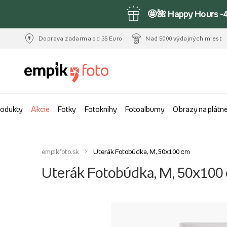
🤩🌺 Happy Hours -
Doprava zadarma od 35 Euro
Nad 5000 výdajných miest
rodukty
Akcie
Fotky
Fotoknihy
Fotoalbumy
Obrazy na plátn
empikfoto.sk
Uterák Fotobúdka, M, 50x100 cm
Uterák Fotobúdka, M, 50x100