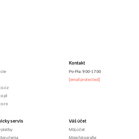
Kontakt
cie
Po-Pia: 9:00-17:00
[email protected]
to.cz
o.pl
to.ro
ícky servis
Váš účet
 platby
Môj účet
doručenia
Moje fotografie