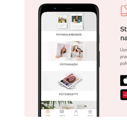
St
na
Úsm
pra
poh