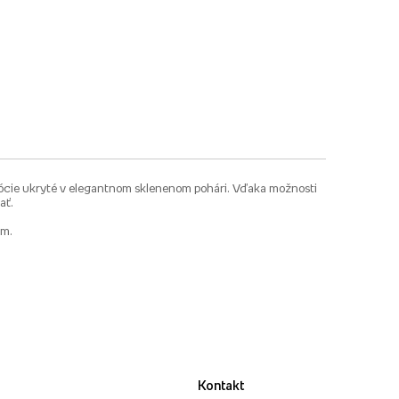
mócie ukryté v elegantnom sklenenom pohári. Vďaka možnosti
ať.
am.
Kontakt