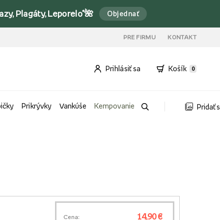
y, Plagáty, Leporelo*🌺
Objednať
PRE FIRMU
KONTAKT
Prihlásiť sa
Košík
0
bičky
Prikrývky
Vankúše
Kempovanie
Pridať 
14,90 €
Cena: