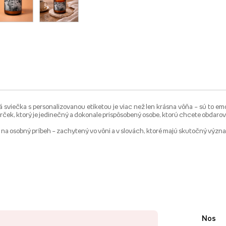
sviečka s personalizovanou etiketou je viac než len krásna vôňa – sú to e
arček, ktorý je jedinečný a dokonale prispôsobený osobe, ktorú chcete obdarov
na osobný príbeh – zachytený vo vôni a v slovách, ktoré majú skutočný význ
Nos