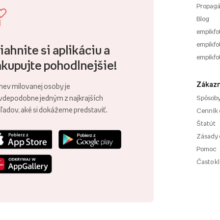
Propagá
Blog
empikfo
empikfot
iahnite si aplikáciu a
empikfo
kupujte pohodlnejšie!
Zákazn
ev milovanej osoby je
vdepodobne jedným z najkrajších
Spôsoby
ľadov, aké si dokážeme predstaviť.
Cenník 
Štatút
Zásady 
Pomoc
Často k