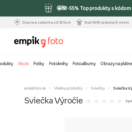
🤩🌺-55% Top produkty s kódom 
Doprava zadarma od 35 Euro
Nad 5000 výdajných miest
rodukty
Akcie
Fotky
Fotoknihy
Fotoalbumy
Obrazy na plátn
empikfoto.sk
Všetky produkty
Sviečky
Sviečka Vý
Sviečka Výročie
0 pri