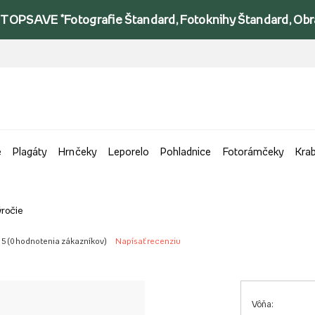
TOPSAVE *Fotografie Štandard, Fotoknihy Štandard, Obraz
e
Plagáty
Hrnčeky
Leporelo
Pohladnice
Fotorámčeky
Kra
ročie
 5 (
0 hodnotenia zákazníkov
)
Napísať recenziu
Vôňa: