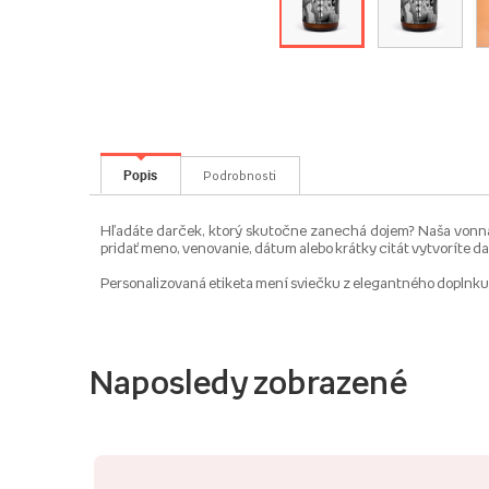
Popis
Podrobnosti
Hľadáte darček, ktorý skutočne zanechá dojem? Naša vonná 
pridať meno, venovanie, dátum alebo krátky citát vytvoríte d
Personalizovaná etiketa mení sviečku z elegantného doplnku 
Naposledy zobrazené