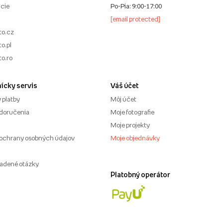
cie
Po-Pia: 9:00-17:00
[email protected]
to.cz
o.pl
to.ro
ícky servis
Váš účet
 platby
Môj účet
doručenia
Moje fotografie
Moje projekty
ochrany osobných údajov
Moje objednávky
ladené otázky
Platobný operátor