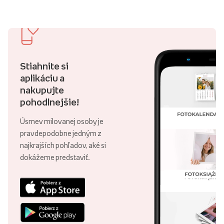
Stiahnite si
aplikáciu a
nakupujte
pohodlnejšie!
Úsmev milovanej osoby je
pravdepodobne jedným z
najkrajších pohľadov, aké si
dokážeme predstaviť.