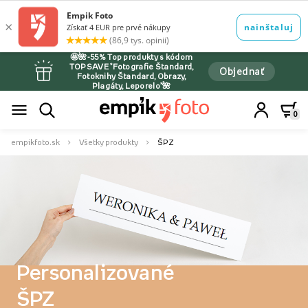
🤩🌺-55% Top produkty s kódom
TOPSAVE *Fotografie Štandard,
Objednať
Fotoknihy Štandard, Obrazy,
Plagáty, Leporelo*🌺
0
empikfoto.sk
Všetky produkty
ŠPZ
Personalizované
ŠPZ