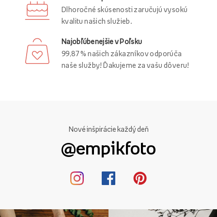
originálna personalizovaná svadobná poznávacia
Dlhoročné skúsenosti zaručujú vysokú
značka
ktorý má šancu stať sa aj pre vás
jedinečný suvenír
kvalitu našich služieb.
Manželstvo, ktoré vydrží mnoho rokov. Okrem toho si
Najobľúbenejšie v Poľsku
môžete objednať svadobné ŠPZ pre svojich rodičov alebo
99,87 % našich zákazníkov odporúča
svedkov, ktorí prídu na miesto svadby v samostatných
naše služby! Ďakujeme za vašu dôveru!
autách. Tento typ slávnostnej výzdoby im tiež dodá pocit
výnimočnosti v tento výnimočný deň.
Pozrite si našu širokú ponuku produktov
svadobné články
,
vrátane svadobných ŠPZ a postaráme sa o jedinečné
prostredie vašej svadby a hostiny.
Nové inšpirácie každý deň
@empikfoto