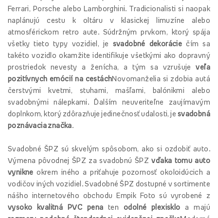
Ferrari, Porsche alebo Lamborghini. Tradicionalisti si naopak
naplánujú cestu k oltáru v klasickej limuzíne alebo
atmosférickom retro aute. Súdržným prvkom, ktorý spája
všetky tieto typy vozidiel, je
svadobné dekorácie
čím sa
takéto vozidlo okamžite identifikuje všetkými ako dopravný
prostriedok nevesty a ženícha, a tým sa vzrušuje
veľa
pozitívnych emócií na cestách
Novomanželia si zdobia autá
čerstvými kvetmi, stuhami, mašľami, balónikmi alebo
svadobnými nálepkami. Ďalším neuveriteľne zaujímavým
doplnkom, ktorý zdôrazňuje jedinečnosť udalosti, je
svadobná
poznávacia značka
.
Svadobné ŠPZ sú skvelým spôsobom, ako si ozdobiť auto.
Výmena pôvodnej ŠPZ za svadobnú ŠPZ
vďaka tomu auto
vynikne
okrem iného a priťahuje pozornosť okoloidúcich a
vodičov iných vozidiel. Svadobné ŠPZ dostupné v sortimente
nášho internetového obchodu Empik Foto sú vyrobené z
vysoko kvalitná PVC pena
ten
odolné plexisklo
a majú