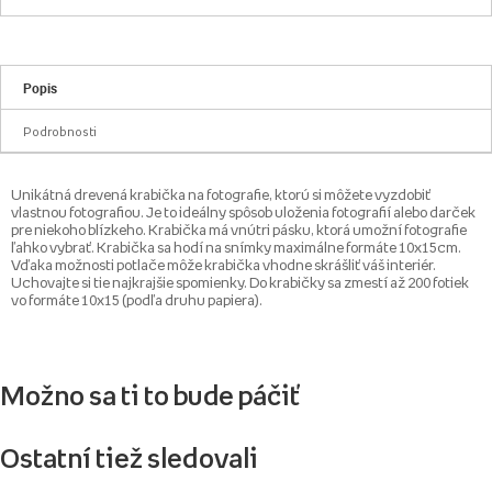
Popis
Podrobnosti
Unikátná drevená krabička na fotografie, ktorú si môžete vyzdobiť
vlastnou fotografiou. Je to ideálny spôsob uloženia fotografií alebo darček
pre niekoho blízkeho. Krabička má vnútri pásku, ktorá umožní fotografie
ľahko vybrať. Krabička sa hodí na snímky maximálne formáte 10x15cm.
Vďaka možnosti potlače môže krabička vhodne skrášliť váš interiér.
Uchovajte si tie najkrajšie spomienky. Do krabičky sa zmestí až 200 fotiek
vo formáte 10x15 (podľa druhu papiera).
Možno sa ti to bude páčiť
Ostatní tiež sledovali