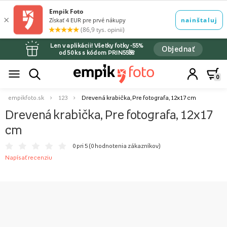
Len v aplikácii! Všetky fotky -55%
Objednať
od 50 ks s kódom PRIN55🌺
0
empikfoto.sk
123
Drevená krabička, Pre fotografa, 12x17 cm
Drevená krabička, Pre fotografa, 12x17
cm
0 pri 5 (
0 hodnotenia zákazníkov
)
Napísať recenziu