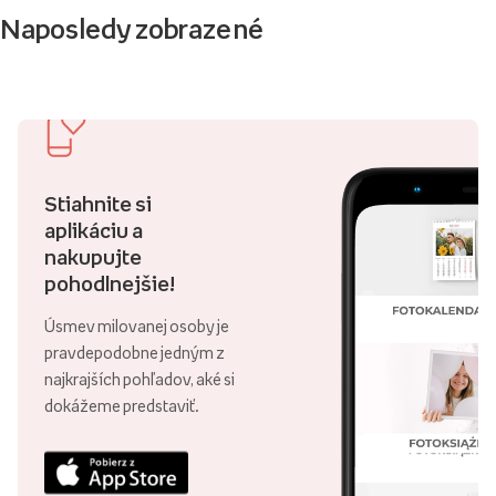
Naposledy zobrazené
Stiahnite si
aplikáciu a
nakupujte
pohodlnejšie!
Úsmev milovanej osoby je
pravdepodobne jedným z
najkrajších pohľadov, aké si
dokážeme predstaviť.