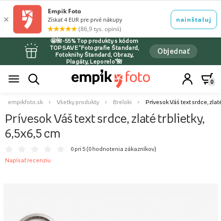
🤩🌺-55% Top produkty s kódom
TOPSAVE *Fotografie Štandard,
Objednať
Fotoknihy Štandard, Obrazy,
Plagáty, Leporelo*🌺
0
empikfoto.sk
Všetky produkty
Breloki
Prívesok Váš text srdce, zlaté
Prívesok Váš text srdce, zlaté trblietky,
6,5x6,5 cm
0 pri 5 (
0 hodnotenia zákazníkov
)
Napísať recenziu