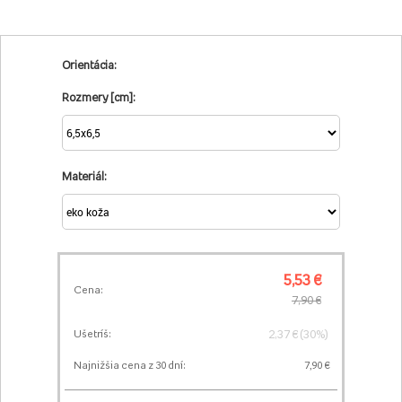
Orientácia:
Rozmery [cm]:
Materiál:
5,53 €
Cena:
7,90 €
2,37 € (30%)
Ušetríš:
Najnižšia cena z 30 dní:
7,90 €