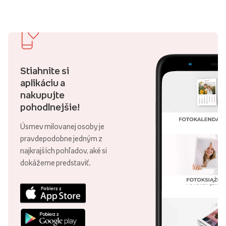
Stiahnite si
aplikáciu a
nakupujte
pohodlnejšie!
Úsmev milovanej osoby je
pravdepodobne jedným z
najkrajších pohľadov, aké si
dokážeme predstaviť.