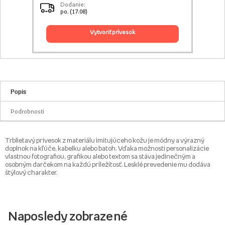
Dodanie:
po. (17.08)
vytvoriť prívesok
Popis
Podrobnosti
Trblietavý prívesok z materiálu imitujúceho kožu je módny a výrazný
doplnok na kľúče, kabelku alebo batoh. Vďaka možnosti personalizácie
vlastnou fotografiou, grafikou alebo textom sa stáva jedinečným a
osobným darčekom na každú príležitosť. Lesklé prevedenie mu dodáva
štýlový charakter.
Naposledy zobrazené