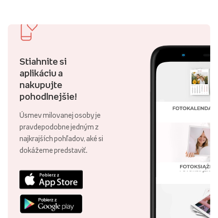
Stiahnite si
aplikáciu a
nakupujte
pohodlnejšie!
Úsmev milovanej osoby je
pravdepodobne jedným z
najkrajších pohľadov, aké si
dokážeme predstaviť.