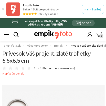
Len v aplikácii! Všetky fotky -55%
Objednať
od 50 ks s kódom PRIN55🌺
0
empikfoto.sk
Všetky produkty
Breloki
Prívesok Váš projekt, zlaté tr
Prívesok Váš projekt, zlaté trblietky,
6,5x6,5 cm
0 pri 5 (
0 hodnotenia zákazníkov
)
Napísať recenziu