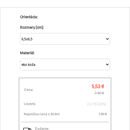
Orientácia:
Rozmery [cm]:
Materiál:
5,53 €
Cena:
7,90 €
2,37 € (30%)
Ušetríš:
Najnižšia cena z 30 dní:
7,90 €
Dodanie: