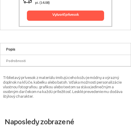
pi. (14.08)
vytvoriť prívesok
Popis
Podrobnosti
Trblietavý prívesok z materiálu imitujúceho kožu je módny a výrazný
doplnok na kľúče, kabelku alebo batoh. Vďaka možnosti personalizácie
vlastnou fotografiou, grafikou alebo textom sa stáva jedinečným a
osobným darčekom na každú príležitosť. Lesklé prevedenie mu dodáva
štýlový charakter.
Naposledy zobrazené