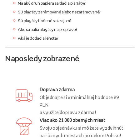
Na aký druh papiera sa tlačia plagáty?
Sú plagáty zarámované alebo nezarámované?
Sú plagáty tlačené s okrajom?
Ako sa balia plagáty na prepravu?
Aká je dodacia lehota?
Naposledy zobrazené
Doprava zdarma
Objednajte si v minimálnej hodnote 89
PLN
a využite dopravu zdarma!
Viac ako 21 000 zberných miest
Svoju objednávku si môžete vyzdvihnúť
na rôznych miestach po celom Poľsku!