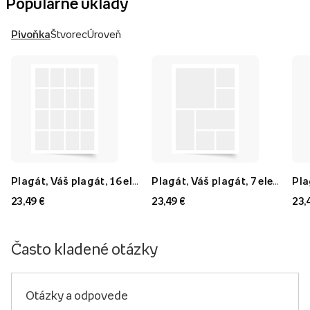
Populárne úklady
Pivoňka
Štvorec
Úroveň
Plagát, Váš plagát, 16 elementov, 40x60
Plagát, Váš plagát, 7 elementov, 40x60
23,49 €
23,49 €
23,
Často kladené otázky
Otázky a odpovede