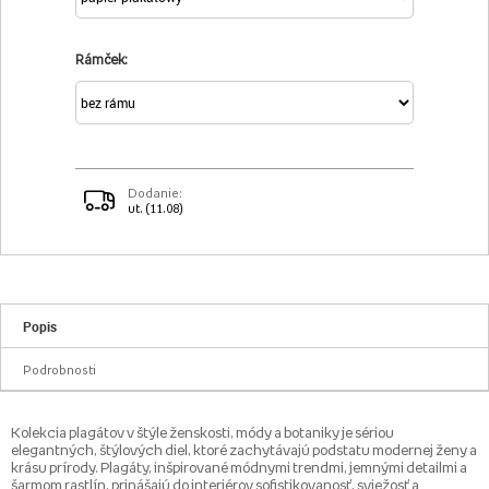
Rámček:
Dodanie:
ut. (11.08)
Popis
Podrobnosti
Kolekcia plagátov v štýle ženskosti, módy a botaniky je sériou
elegantných, štýlových diel, ktoré zachytávajú podstatu modernej ženy a
krásu prírody. Plagáty, inšpirované módnymi trendmi, jemnými detailmi a
šarmom rastlín, prinášajú do interiérov sofistikovanosť, sviežosť a