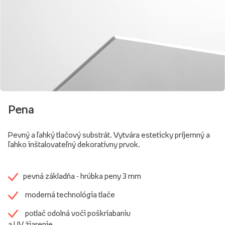
Pena
Pevný a ľahký tlačový substrát. Vytvára esteticky príjemný a
ľahko inštalovateľný dekoratívny prvok.
pevná základňa - hrúbka peny 3 mm
moderná technológia tlače
potlač odolná voči poškriabaniu
a UV žiarenie