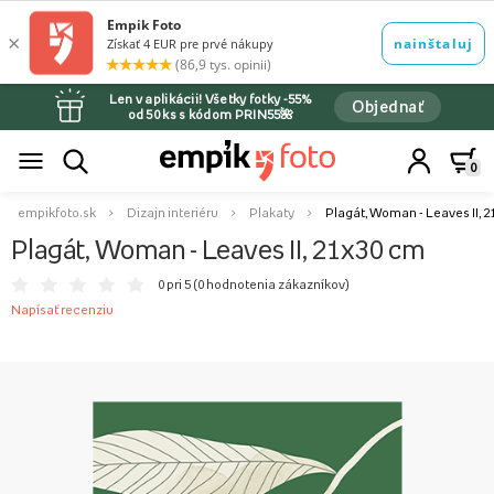
Len v aplikácii! Všetky fotky -55%
Objednať
od 50 ks s kódom PRIN55🌺
0
empikfoto.sk
Dizajn interiéru
Plakaty
Plagát, Woman - Leaves II, 
Plagát, Woman - Leaves II, 21x30 cm
0 pri 5 (
0 hodnotenia zákazníkov
)
Napísať recenziu