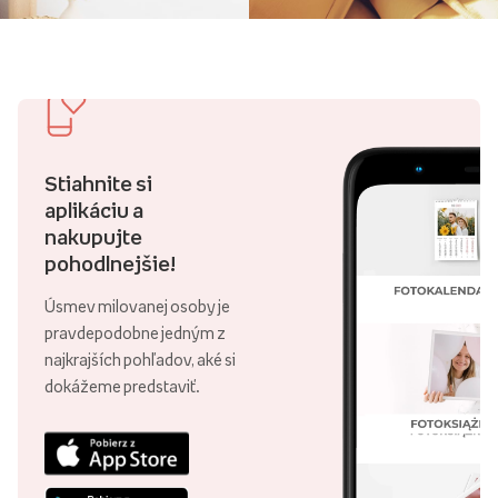
Stiahnite si
aplikáciu a
nakupujte
pohodlnejšie!
Úsmev milovanej osoby je
pravdepodobne jedným z
najkrajších pohľadov, aké si
dokážeme predstaviť.