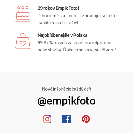
29 rokov Empik Foto!
Dlhoročné skúsenosti zaručujú vysokú
kvalitu našich služieb.
Najobľúbenejšie v Poľsku
99,87 % našich zákazníkov odporúča
naše služby! Ďakujeme za vašu dôveru!
Nové inšpirácie každý deň
@empikfoto