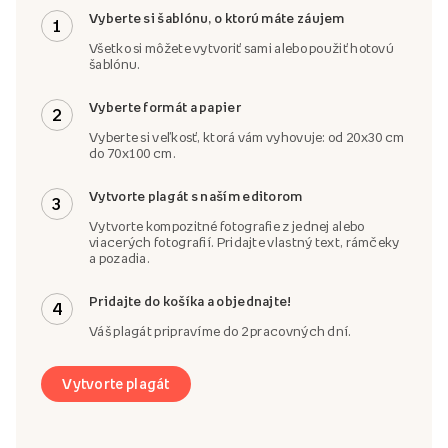
Vyberte si šablónu, o ktorú máte záujem
1
Všetko si môžete vytvoriť sami alebo použiť hotovú
šablónu.
Vyberte formát a papier
2
Vyberte si veľkosť, ktorá vám vyhovuje: od 20x30 cm
do 70x100 cm.
Vytvorte plagát s naším editorom
3
Vytvorte kompozitné fotografie z jednej alebo
viacerých fotografií. Pridajte vlastný text, rámčeky
a pozadia.
Pridajte do košíka a objednajte!
4
Váš plagát pripravíme do 2 pracovných dní.
Vytvorte plagát