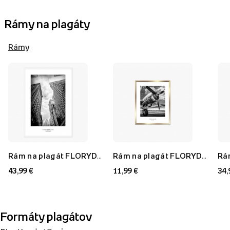
Rámy na plagáty
Rámy
Rám na plagát FLORYDA AF, biely, 70x100 cm
Rám na plagát FLORYDA AU, zlatý, 21x30 cm
43,99 €
11,99 €
34,
Formáty plagátov