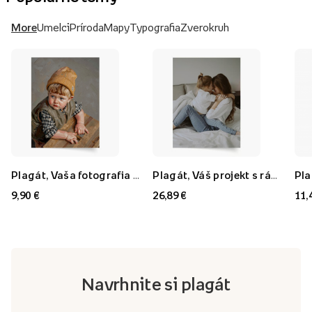
More
Umelci
Príroda
Mapy
Typografia
Zverokruh
Plagát, Vaša fotografia v štýle: Olejomaľba, 21x30
Plagát, Váš projekt s rámom FLORYDA AK, 21x30
9,90 €
26,89 €
11,
Navrhnite si plagát