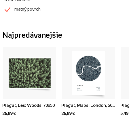
matný povrch
Najpredávanejšie
Plagát, Les: Woods, 70x50
Plagát, Maps: London, 50x70
Plag
26,89 €
26,89 €
5,49