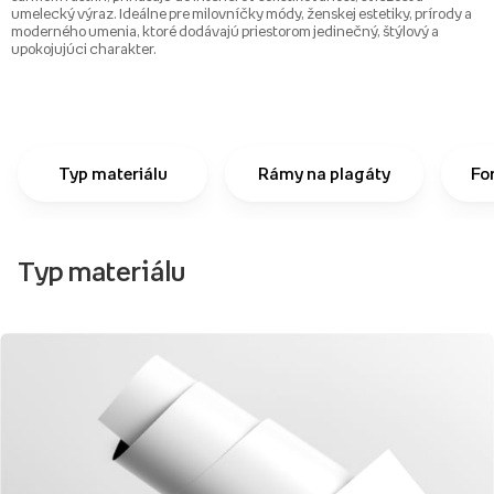
umelecký výraz. Ideálne pre milovníčky módy, ženskej estetiky, prírody a
moderného umenia, ktoré dodávajú priestorom jedinečný, štýlový a
upokojujúci charakter.
Typ materiálu
Rámy na plagáty
Fo
Typ materiálu