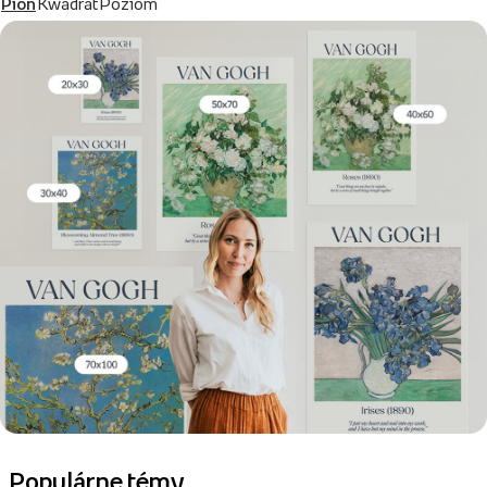
Pion
Kwadrat
Poziom
Populárne témy