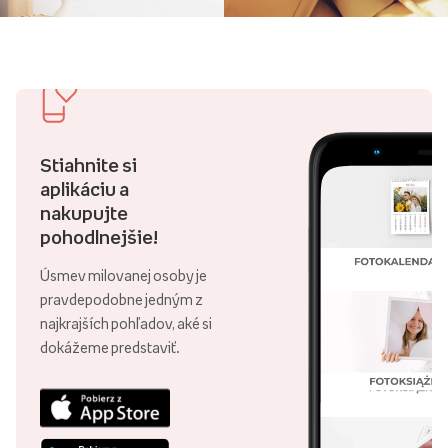
Stiahnite si
aplikáciu a
nakupujte
pohodlnejšie!
Úsmev milovanej osoby je
pravdepodobne jedným z
najkrajších pohľadov, aké si
dokážeme predstaviť.