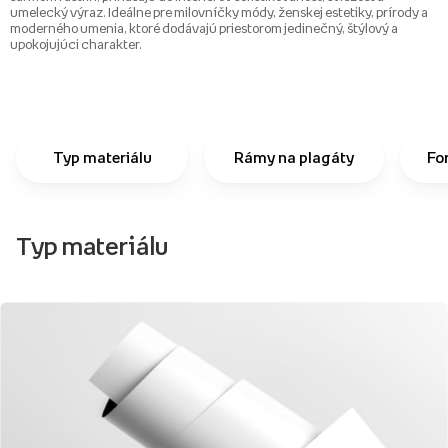
umelecký výraz. Ideálne pre milovníčky módy, ženskej estetiky, prírody a
moderného umenia, ktoré dodávajú priestorom jedinečný, štýlový a
upokojujúci charakter.
Typ materiálu
Rámy na plagáty
Fo
Typ materiálu