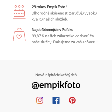
29 rokov Empik Foto!
Dlhoročné skúsenosti zaručujú vysokú
kvalitu našich služieb.
Najobľúbenejšie v Poľsku
99,87 % našich zákazníkov odporúča
naše služby! Ďakujeme za vašu dôveru!
Nové inšpirácie každý deň
@empikfoto