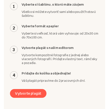
Vyberte si šablónu, o ktorú máte záujem
1
Všetko si môžete vytvoriť sami alebo použiť hotovú
šablónu.
Vyberte formát a papier
2
Vyberte si veľkosť, ktorá vám vyhovuje: od 20x30 cm
do 70x100 cm.
Vytvorte plagát s naším editorom
3
Vytvorte kompozitné fotografie z jednej alebo
viacerých fotografií. Pridajte vlastný text, rámčeky
a pozadia.
Pridajte do košíka a objednajte!
4
Váš plagát pripravíme do 2 pracovných dní.
Vytvorte plagát