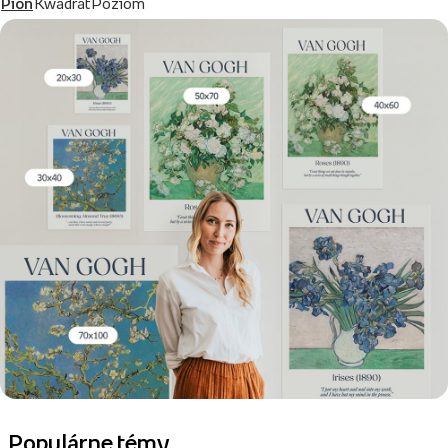
Pion
Kwadrat
Poziom
Populárne témy