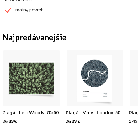
matný povrch
Najpredávanejšie
Plagát, Les: Woods, 70x50
Plagát, Maps: London, 50x70
Plag
26,89 €
26,89 €
5,49