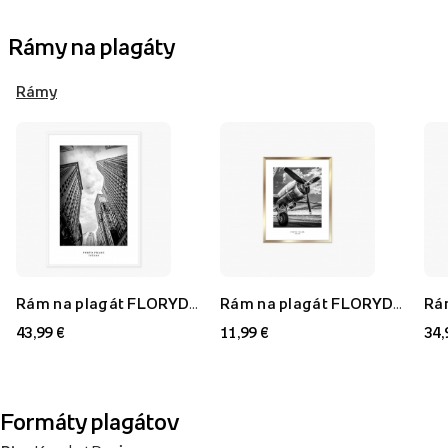
Rámy na plagáty
Rámy
Rám na plagát FLORYDA AF, biely, 70x100 cm
Rám na plagát FLORYDA AU, zlatý, 21x30 cm
43,99 €
11,99 €
34,
Formáty plagátov