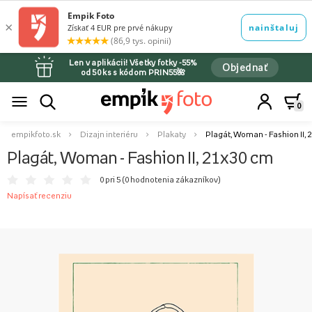
Len v aplikácii! Všetky fotky -55%
Objednať
od 50 ks s kódom PRIN55🌺
0
empikfoto.sk
Dizajn interiéru
Plakaty
Plagát, Woman - Fashion II, 
Plagát, Woman - Fashion II, 21x30 cm
0 pri 5 (
0 hodnotenia zákazníkov
)
Napísať recenziu