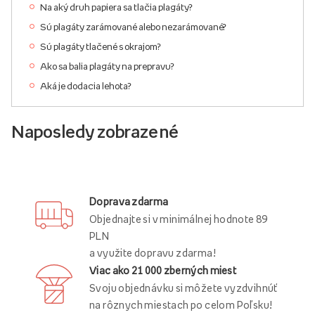
Na aký druh papiera sa tlačia plagáty?
Sú plagáty zarámované alebo nezarámované?
Sú plagáty tlačené s okrajom?
Ako sa balia plagáty na prepravu?
Aká je dodacia lehota?
Naposledy zobrazené
Doprava zdarma
Objednajte si v minimálnej hodnote 89
PLN
a využite dopravu zdarma!
Viac ako 21 000 zberných miest
Svoju objednávku si môžete vyzdvihnúť
na rôznych miestach po celom Poľsku!