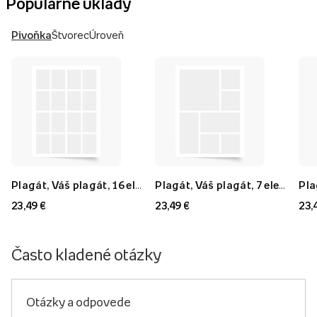
Populárne úklady
Pivoňka
Štvorec
Úroveň
Plagát, Váš plagát, 16 elementov, 40x60
Plagát, Váš plagát, 7 elementov, 40x60
23,49 €
23,49 €
23,
Často kladené otázky
Otázky a odpovede