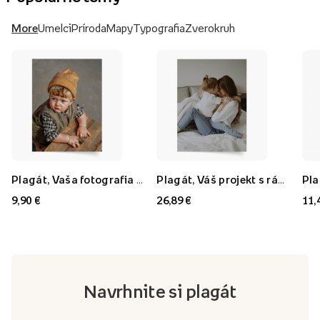
More
Umelci
Príroda
Mapy
Typografia
Zverokruh
Plagát, Vaša fotografia v štýle: Olejomaľba, 21x30
Plagát, Váš projekt s rámom FLORYDA AK, 21x30
9,90 €
26,89 €
11,
Navrhnite si plagát