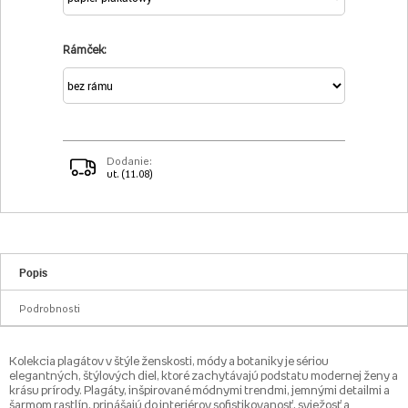
Rámček:
Dodanie:
ut. (11.08)
Popis
Podrobnosti
Kolekcia plagátov v štýle ženskosti, módy a botaniky je sériou
elegantných, štýlových diel, ktoré zachytávajú podstatu modernej ženy a
krásu prírody. Plagáty, inšpirované módnymi trendmi, jemnými detailmi a
šarmom rastlín, prinášajú do interiérov sofistikovanosť, sviežosť a