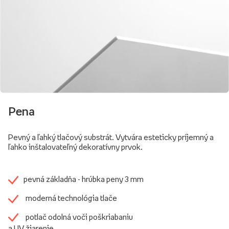
Pena
Pevný a ľahký tlačový substrát. Vytvára esteticky príjemný a
ľahko inštalovateľný dekoratívny prvok.
pevná základňa - hrúbka peny 3 mm
moderná technológia tlače
potlač odolná voči poškriabaniu
a UV žiarenie