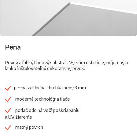
Pena
Pevný a ľahký tlačový substrát. Vytvára esteticky príjemný a
ľahko inštalovateľný dekoratívny prvok.
pevná základňa - hrúbka peny 3 mm
moderná technológia tlače
potlač odolná voči poškriabaniu
a UV žiarenie
matný povrch