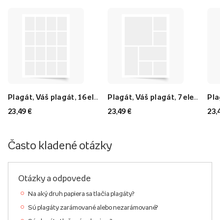
Plagát, Váš plagát, 16 elementov, 40x60
Plagát, Váš plagát, 7 elementov, 40x60
23,49 €
23,49 €
23,
Často kladené otázky
Otázky a odpovede
Na aký druh papiera sa tlačia plagáty?
Sú plagáty zarámované alebo nezarámované?