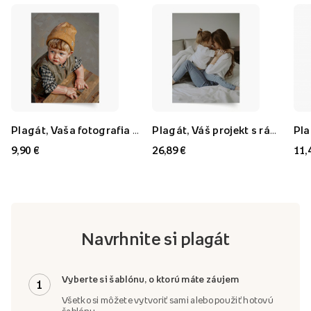
Plagát, Vaša fotografia v štýle: Olejomaľba, 21x30
Plagát, Váš projekt s rámom FLORYDA AK, 21x30
9,90 €
26,89 €
11,
Navrhnite si plagát
Vyberte si šablónu, o ktorú máte záujem
1
Všetko si môžete vytvoriť sami alebo použiť hotovú
šablónu.