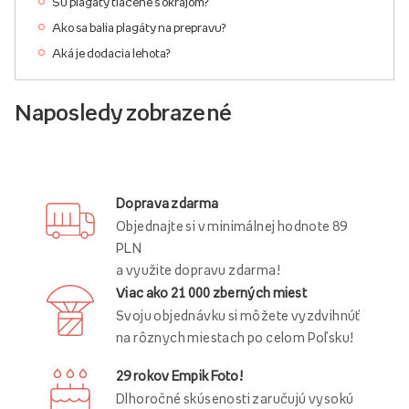
Sú plagáty tlačené s okrajom?
Ako sa balia plagáty na prepravu?
Aká je dodacia lehota?
Naposledy zobrazené
Doprava zdarma
Objednajte si v minimálnej hodnote 89
PLN
a využite dopravu zdarma!
Viac ako 21 000 zberných miest
Svoju objednávku si môžete vyzdvihnúť
na rôznych miestach po celom Poľsku!
29 rokov Empik Foto!
Dlhoročné skúsenosti zaručujú vysokú