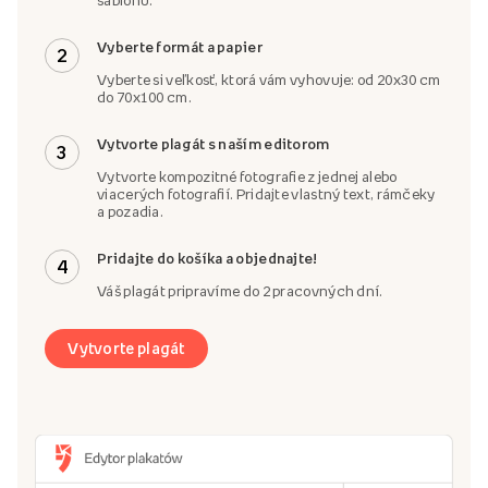
Vyberte formát a papier
2
Vyberte si veľkosť, ktorá vám vyhovuje: od 20x30 cm
do 70x100 cm.
Vytvorte plagát s naším editorom
3
Vytvorte kompozitné fotografie z jednej alebo
viacerých fotografií. Pridajte vlastný text, rámčeky
a pozadia.
Pridajte do košíka a objednajte!
4
Váš plagát pripravíme do 2 pracovných dní.
Vytvorte plagát