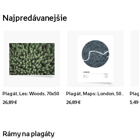
Najpredávanejšie
Plagát, Les: Woods, 70x50
Plagát, Maps: London, 50x70
Plag
26,89 €
26,89 €
5,49
Rámy na plagáty