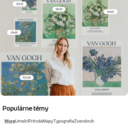
Populárne témy
More
Umelci
Príroda
Mapy
Typografia
Zverokruh