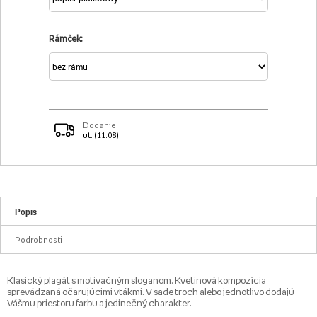
Rámček:
Dodanie:
ut. (11.08)
Popis
Podrobnosti
Klasický plagát s motivačným sloganom. Kvetinová kompozícia
sprevádzaná očarujúcimi vtákmi. V sade troch alebo jednotlivo dodajú
Vášmu priestoru farbu a jedinečný charakter.