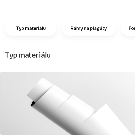
Typ materiálu
Rámy na plagáty
Fo
Typ materiálu