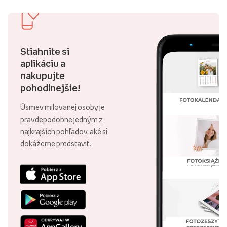
Stiahnite si
aplikáciu a
nakupujte
pohodlnejšie!
Úsmev milovanej osoby je
pravdepodobne jedným z
najkrajších pohľadov, aké si
dokážeme predstaviť.