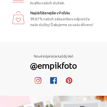
kvalitu našich služieb.
Najobľúbenejšie v Poľsku
99,87 % našich zákazníkov odporúča
naše služby! Ďakujeme za vašu dôveru!
Nové inšpirácie každý deň
@empikfoto