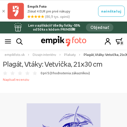
Len v aplikácii! Všetky fotky -55%
Objednať
od 50 ks s kódom PRIN55🌺
0
empikfoto.sk
Dizajn interiéru
Plakaty
Plagát, Vtáky: Vetvička, 21x
Plagát, Vtáky: Vetvička, 21x30 cm
0 pri 5 (
0 hodnotenia zákazníkov
)
Napísať recenziu