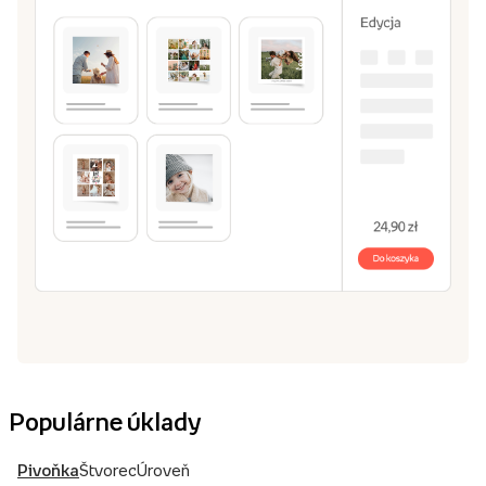
Populárne úklady
Pivoňka
Štvorec
Úroveň