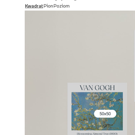
Kwadrat
Pion
Poziom