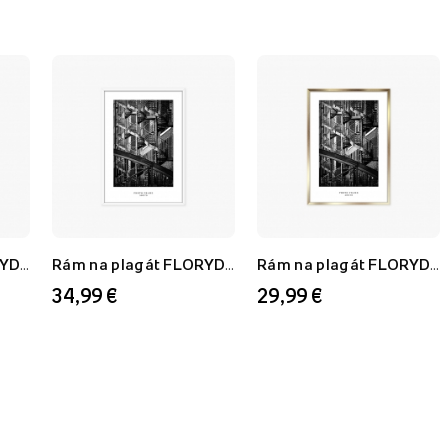
Rám na plagát FLORYDA AU, zlatý, 21x30 cm
Rám na plagát FLORYDA AF, biely, 60x80 cm
Rám na plagát FLORYDA AU, zlatý, 50x70 cm
34,99 €
29,99 €