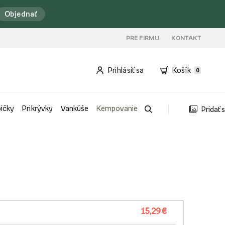
Objednať
PRE FIRMU
KONTAKT
Prihlásiť sa
Košík
0
bičky
Prikrývky
Vankúše
Kempovanie
Pridať 
15,29 €