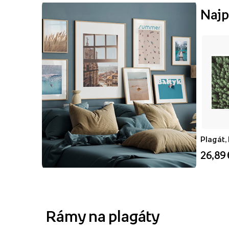
Najp
Plagát,
26,89 
Rámy na plagáty