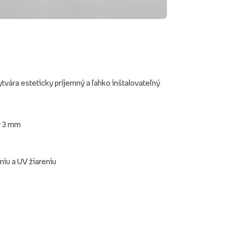
ytvára esteticky príjemný a ľahko inštalovateľný
y 3 mm
niu a UV žiareniu