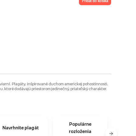
pridať do košíka
aviarní. Plagáty, inšpirované duchom americkej pohostinnosti,
lu, ktoré dodávajú priestorom jedinečný, priateľský charakter.
Populárne
Čast
Navrhnite plagát
rozloženia
o