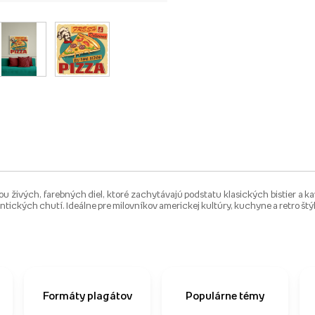
ou živých, farebných diel, ktoré zachytávajú podstatu klasických bistier a k
tentických chutí. Ideálne pre milovníkov americkej kultúry, kuchyne a retro štý
Formáty plagátov
Populárne témy