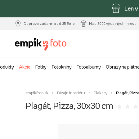
Len v
Doprava zadarma od 35 Euro
Nad 5000 výdajných miest
rodukty
Akcie
Fotky
Fotoknihy
Fotoalbumy
Obrazy na plátn
empikfoto.sk
Dizajn interiéru
Plakaty
Plagát, Pizz
Plagát, Pizza, 30x30 cm