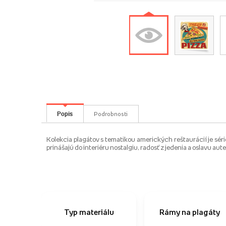
Popis
Podrobnosti
Kolekcia plagátov s tematikou amerických reštaurácií je séri
prinášajú do interiéru nostalgiu, radosť z jedenia a oslavu au
Typ materiálu
Rámy na plagáty