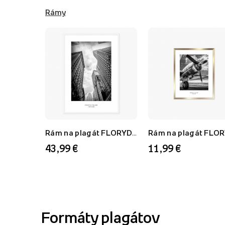
Rámy
Rám na plagát FLORYDA AF, biely, 70x100 cm
43,99 €
11,99 €
Formáty plagátov