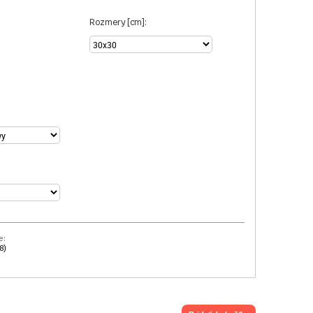
Rozmery [cm]:
e:
8)