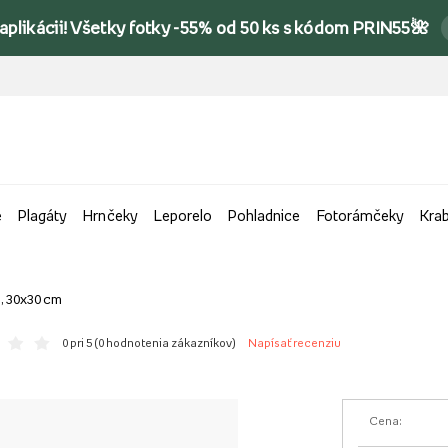
 aplikácii! Všetky fotky -55% od 50 ks s kódom PRIN55🌺
e
Plagáty
Hrnčeky
Leporelo
Pohladnice
Fotorámčeky
Kra
a, 30x30 cm
0 pri 5 (
0 hodnotenia zákazníkov
)
Napísať recenziu
Cena: