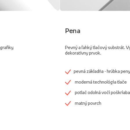
Pena
grafiky,
Pevný a ľahký tlačový substrát. V
dekoratívny prvok.
pevná základňa - hrúbka pen
moderná technológia tlače
potlač odolná voči poškriaba
matný povrch