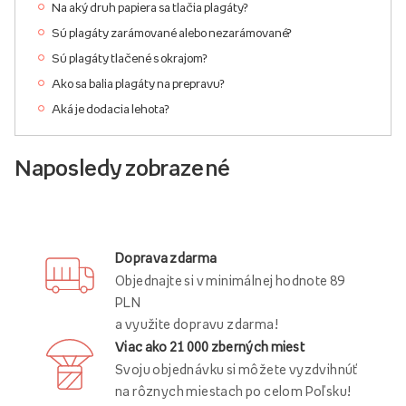
Na aký druh papiera sa tlačia plagáty?
Sú plagáty zarámované alebo nezarámované?
Sú plagáty tlačené s okrajom?
Ako sa balia plagáty na prepravu?
Aká je dodacia lehota?
Naposledy zobrazené
Doprava zdarma
Objednajte si v minimálnej hodnote 89
PLN
a využite dopravu zdarma!
Viac ako 21 000 zberných miest
Svoju objednávku si môžete vyzdvihnúť
na rôznych miestach po celom Poľsku!