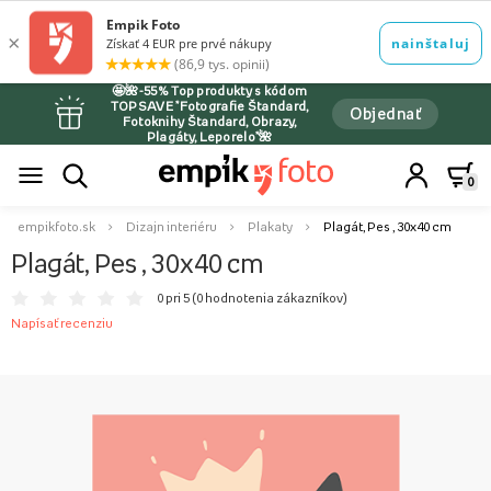
🤩🌺-55% Top produkty s kódom
TOPSAVE *Fotografie Štandard,
Objednať
Fotoknihy Štandard, Obrazy,
Plagáty, Leporelo*🌺
0
empikfoto.sk
Dizajn interiéru
Plakaty
Plagát, Pes , 30x40 cm
Plagát, Pes , 30x40 cm
0 pri 5 (
0 hodnotenia zákazníkov
)
Napísať recenziu