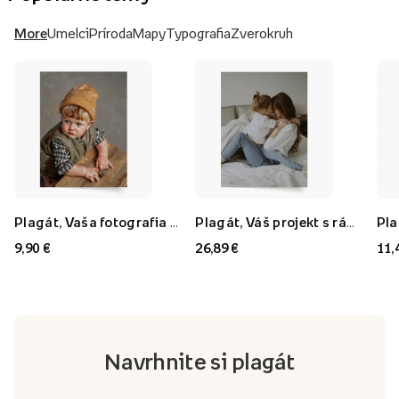
More
Umelci
Príroda
Mapy
Typografia
Zverokruh
Plagát, Vaša fotografia v štýle: Olejomaľba, 21x30
Plagát, Váš projekt s rámom FLORYDA AK, 21x30
9,90 €
26,89 €
11,
Navrhnite si plagát