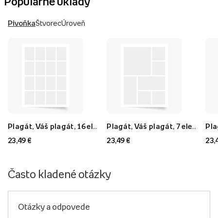
Populárne úklady
Pivoňka
Štvorec
Úroveň
Plagát, Váš plagát, 16 elementov, 40x60
Plagát, Váš plagát, 7 elementov, 40x60
23,49 €
23,49 €
23,
Často kladené otázky
Otázky a odpovede