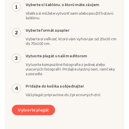
Vyberte si šablónu, o ktorú máte záujem
1
Všetko si môžete vytvoriť sami alebo použiť hotovú
šablónu.
Vyberte formát a papier
2
Vyberte si veľkosť, ktorá vám vyhovuje: od 20x30 cm
do 70x100 cm.
Vytvorte plagát s naším editorom
3
Vytvorte kompozitné fotografie z jednej alebo
viacerých fotografií. Pridajte vlastný text, rámčeky
a pozadia.
Pridajte do košíka a objednajte!
4
Váš plagát pripravíme do 2 pracovných dní.
Vytvorte plagát