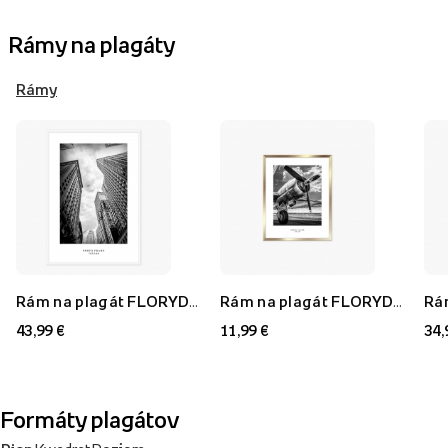
Rámy na plagáty
Rámy
Rám na plagát FLORYDA AF, biely, 70x100 cm
Rám na plagát FLORYDA AU, zlatý, 21x30 cm
43,99 €
11,99 €
34,
Formáty plagátov