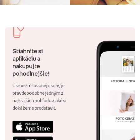
Stiahnite si
aplikáciu a
nakupujte
pohodlnejšie!
Úsmev milovanej osoby je
pravdepodobne jedným z
najkrajších pohľadov, aké si
dokážeme predstaviť.