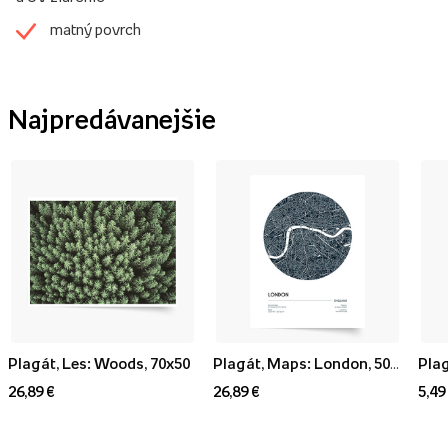
matný povrch
Najpredávanejšie
Plagát, Les: Woods, 70x50
Plagát, Maps: London, 50x70
Plag
26,89 €
26,89 €
5,49