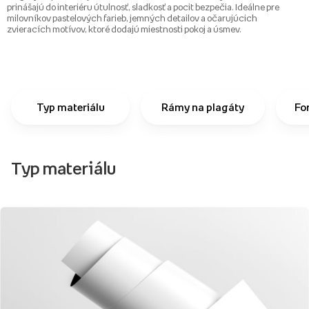
prinášajú do interiéru útulnosť, sladkosť a pocit bezpečia. Ideálne pre
milovníkov pastelových farieb, jemných detailov a očarujúcich
zvieracích motívov, ktoré dodajú miestnosti pokoj a úsmev.
Typ materiálu
Rámy na plagáty
Fo
Typ materiálu