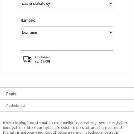
Rámček:
Dodanie:
st. (12.08)
Popis
Podrobnosti
Kolekcia plagátov s tematikou roztomilých zvieratiek je sériou hrejivých
jemných diel, ktoré zachytávajú podstatu detskej radosti a nevinnosti.
Plagáty inšpirované jednoduchosťou a šarmom detských ilustrácií