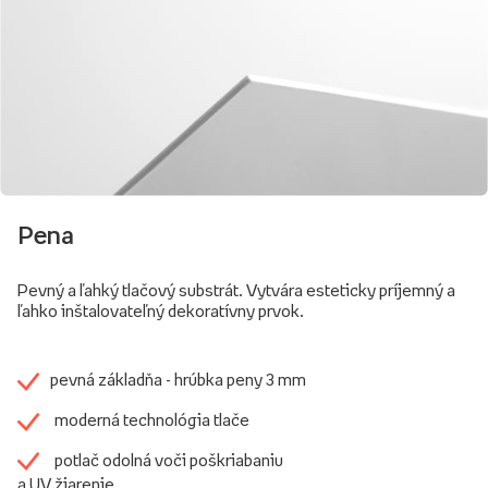
Pena
Pevný a ľahký tlačový substrát. Vytvára esteticky príjemný a
ľahko inštalovateľný dekoratívny prvok.
pevná základňa - hrúbka peny 3 mm
moderná technológia tlače
potlač odolná voči poškriabaniu
a UV žiarenie