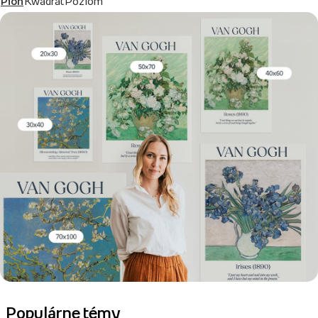
Pion
Kwadrat
Poziom
Populárne témy