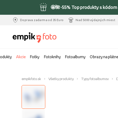
🤩🌺-55% Top produkty s kódom 
Doprava zadarma od 35 Euro
Nad 5000 výdajných miest
rodukty
Akcie
Fotky
Fotoknihy
Fotoalbumy
Obrazy na plátn
empikfoto.sk
Všetky produkty
Typy fotoalbumov
D