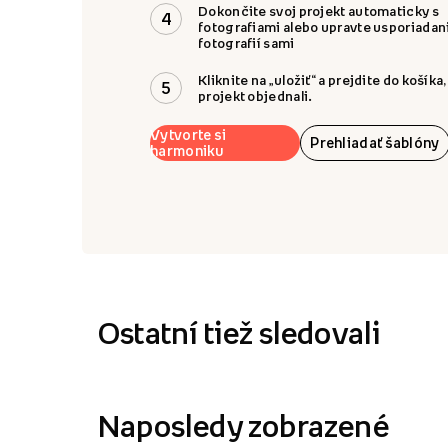
Dokončite svoj projekt automaticky s
4
fotografiami alebo upravte usporiadan
fotografií sami
Kliknite na „uložiť“ a prejdite do košíka,
5
projekt objednali.
Vytvorte si
Prehliadať šablóny
harmoniku
Ostatní tiež sledovali
Naposledy zobrazené