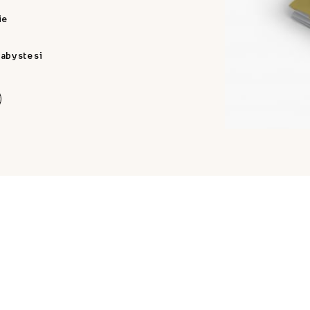
ie
 aby ste si