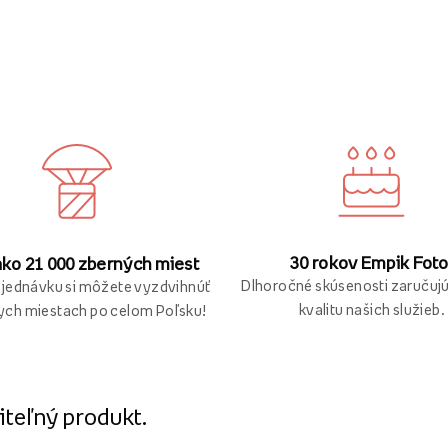
30 rokov Empik Foto
ako 21 000 zberných miest
Dlhoročné skúsenosti zaručuj
bjednávku si môžete vyzdvihnúť
kvalitu našich služieb.
ych miestach po celom Poľsku!
iteľný produkt.