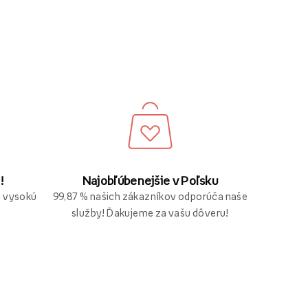
Najobľúbenejšie v Poľsku
!
99,87 % našich zákazníkov odporúča naše
ú vysokú
služby! Ďakujeme za vašu dôveru!