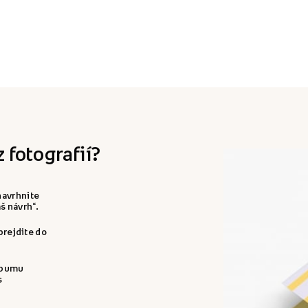
 fotografií?
navrhnite
š návrh“.
 prejdite do
albumu
s