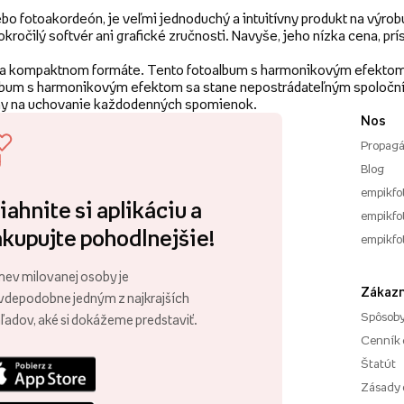
ebo fotoakordeón, je veľmi jednoduchý a intuitívny produkt na výro
očilý softvér ani grafické zručnosti. Navyše, jeho nízka cena, prís
 a kompaktnom formáte. Tento fotoalbum s harmonikovým efektom je
album s harmonikovým efektom sa stane nepostrádateľným spoločník
eálny na uchovanie každodenných spomienok.
Nos
Propagá
Blog
empikfo
iahnite si aplikáciu a
empikfot
kupujte pohodlnejšie!
empikfo
ev milovanej osoby je
Zákazn
vdepodobne jedným z najkrajších
Spôsoby
ľadov, aké si dokážeme predstaviť.
Cenník 
Štatút
Zásady 