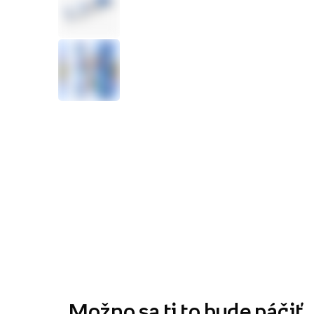
Možno sa ti to bude páčiť