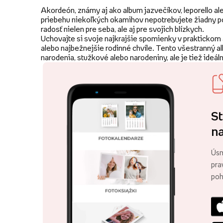
Akordeón, známy aj ako album jazvečíkov, leporello al
priebehu niekoľkých okamihov nepotrebujete žiadny pokr
radosť nielen pre seba, ale aj pre svojich blízkych.
Uchovajte si svoje najkrajšie spomienky v praktickom
alebo najbežnejšie rodinné chvíle. Tento všestranný 
narodenia, stužkové alebo narodeniny, ale je tiež id
St
na
Úsm
pra
poh