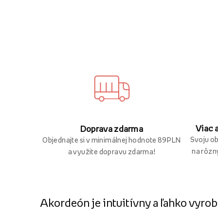
Viac 
Doprava zdarma
Svoju o
Objednajte si v minimálnej hodnote 89 PLN
na rôzn
a využite dopravu zdarma!
Akordeón je intuitívny a ľahko vyrob