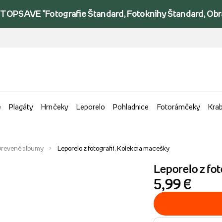
TOPSAVE *Fotografie Štandard, Fotoknihy Štandard, Obraz
e
Plagáty
Hrnčeky
Leporelo
Pohladnice
Fotorámčeky
Kra
revené albumy
Leporelo z fotografií, Kolekcia macešky