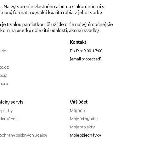
bu. Na vytvorenie vlastného albumu s akordeónmi v
tupný formát a vysoká kvalita robia z jeho tvorby
 trvalou pamiatkou, či už ide o tie najvýnimočnejšie
om na všetky dôležité udalosti, ako sú svadby,
Kontakt
cie
Po-Pia: 9:00-17:00
[email protected]
to.cz
o.pl
to.ro
ícky servis
Váš účet
 platby
Môj účet
doručenia
Moje fotografie
Moje projekty
ochrany osobných údajov
Moje objednávky