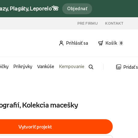
y, Plagáty, Leporelo*🌺
Objednať
PRE FIRMU
KONTAKT
Prihlásiť sa
Košík
0
bičky
Prikrývky
Vankúše
Kempovanie
Pridať 