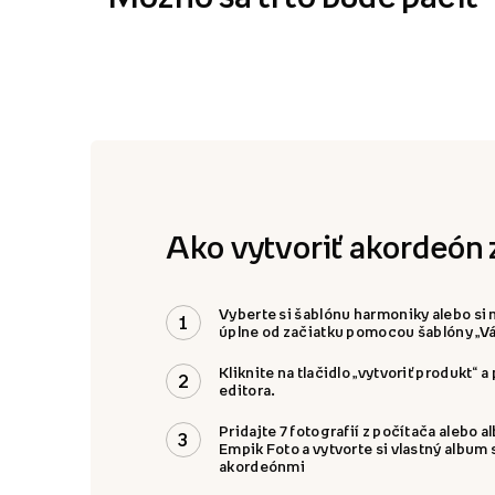
Ako vytvoriť akordeón z
Vyberte si šablónu harmoniky alebo si 
1
úplne od začiatku pomocou šablóny „Vá
Kliknite na tlačidlo „vytvoriť produkt“ a
2
editora.
Pridajte 7 fotografií z počítača alebo 
3
Empik Foto a vytvorte si vlastný album 
akordeónmi