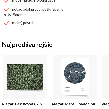
moderná technológia tlače
potlač odolná voči poškriabaniu
a UV žiarenie
matný povrch
Najpredávanejšie
Plagát, Les: Woods, 70x50
Plagát, Maps: London, 50x70
Plag