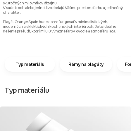
skutočných milovníkov dizajnu.
V sade troch alebo jednotlivo dodajú Vášmu priestoru farbu a jedinečný
charakter.
Plagát Orange Spain bude dobre fungovať v minimalistických,
moderných a eklektických kuchynských interiéroch. Je to ideálne
riešenie pre ľudí, ktorí milujú výrazné farby, ovocie a atmosféru leta.
Typ materiálu
Rámy na plagáty
Fo
Typ materiálu