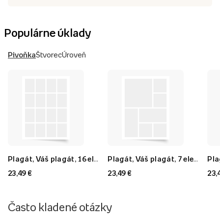
Populárne úklady
Pivoňka
Štvorec
Úroveň
Plagát, Váš plagát, 16 elementov, 40x60
Plagát, Váš plagát, 7 elementov, 40x60
23,49 €
23,49 €
23,
Často kladené otázky