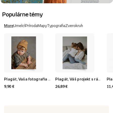
Populárne témy
More
Umelci
Príroda
Mapy
Typografia
Zverokruh
Plagát, Vaša fotografia v štýle: Olejomaľba, 21x30
Plagát, Váš projekt s rámom FLORYDA AK, 21x30
9,90 €
26,89 €
11,