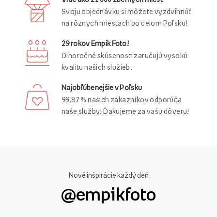
Svoju objednávku si môžete vyzdvihnúť
na rôznych miestach po celom Poľsku!
29 rokov Empik Foto!
Dlhoročné skúsenosti zaručujú vysokú
kvalitu našich služieb.
Najobľúbenejšie v Poľsku
99,87 % našich zákazníkov odporúča
naše služby! Ďakujeme za vašu dôveru!
Nové inšpirácie každý deň
@empikfoto