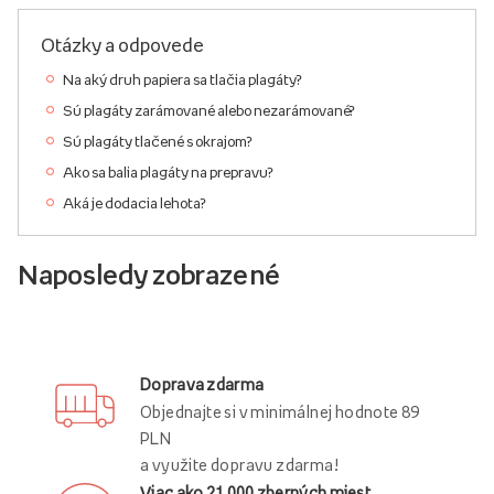
Otázky a odpovede
Na aký druh papiera sa tlačia plagáty?
Sú plagáty zarámované alebo nezarámované?
Sú plagáty tlačené s okrajom?
Ako sa balia plagáty na prepravu?
Aká je dodacia lehota?
Naposledy zobrazené
Doprava zdarma
Objednajte si v minimálnej hodnote 89
PLN
a využite dopravu zdarma!
Viac ako 21 000 zberných miest