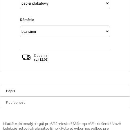
Rámček:
Dodanie:
st. (12.08)
Popis
Podrobnosti
Hľadáte dokonalý plagát pre Váš priestor? Máme pre Vás riešenie! Nové
kolekcie hotových plagátov Empik Foto sú výbornou voľbou pre