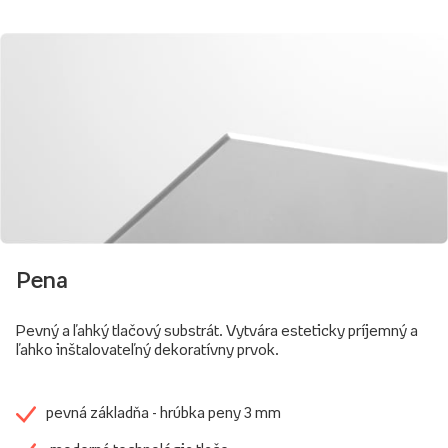
Pena
Pevný a ľahký tlačový substrát. Vytvára esteticky príjemný a
ľahko inštalovateľný dekoratívny prvok.
pevná základňa - hrúbka peny 3 mm