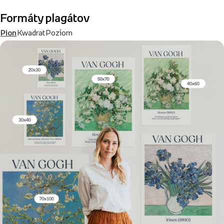
Formáty plagátov
Pion
Kwadrat
Poziom