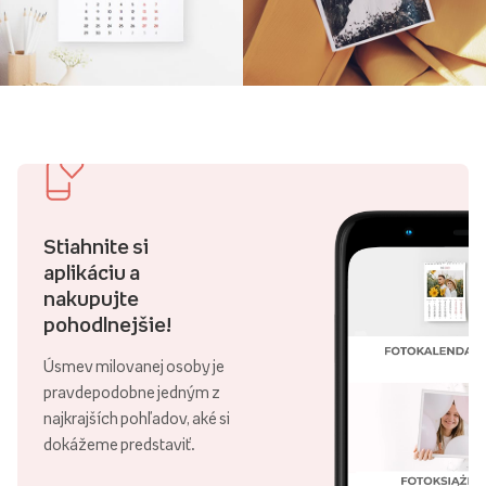
Stiahnite si
aplikáciu a
nakupujte
pohodlnejšie!
Úsmev milovanej osoby je
pravdepodobne jedným z
najkrajších pohľadov, aké si
dokážeme predstaviť.