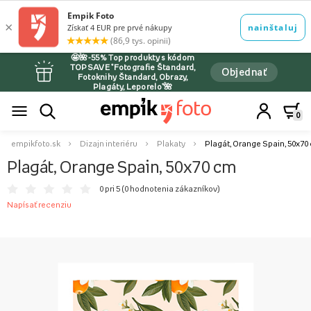
🤩🌺-55% Top produkty s kódom
TOPSAVE *Fotografie Štandard,
Objednať
Fotoknihy Štandard, Obrazy,
Plagáty, Leporelo*🌺
0
empikfoto.sk
Dizajn interiéru
Plakaty
Plagát, Orange Spain, 50x70
Plagát, Orange Spain, 50x70 cm
0 pri 5 (
0 hodnotenia zákazníkov
)
Napísať recenziu