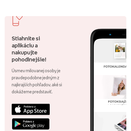
Stiahnite si
aplikáciu a
nakupujte
pohodlnejšie!
Úsmev milovanej osoby je
pravdepodobne jedným z
najkrajších pohľadov, aké si
dokážeme predstaviť.