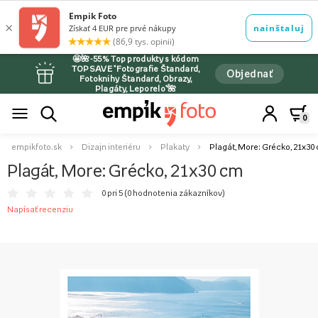
🤩🌺-55% Top produkty s kódom
TOPSAVE *Fotografie Štandard,
Objednať
Fotoknihy Štandard, Obrazy,
Plagáty, Leporelo*🌺
0
empikfoto.sk
Dizajn interiéru
Plakaty
Plagát, More: Grécko, 21x30
Plagát, More: Grécko, 21x30 cm
0 pri 5 (
0 hodnotenia zákazníkov
)
Napísať recenziu