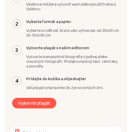
Všetko si môžete vytvoriť sami alebo použiť hotovú
šablónu.
Vyberte formát a papier
2
Vyberte si veľkosť, ktorá vám vyhovuje: od 20x30 cm
do 70x100 cm.
Vytvorte plagát s naším editorom
3
Vytvorte kompozitné fotografie z jednej alebo
viacerých fotografií. Pridajte vlastný text, rámčeky
a pozadia.
Pridajte do košíka a objednajte!
4
Váš plagát pripravíme do 2 pracovných dní.
Vytvorte plagát