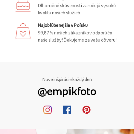
Dlhoročné skúsenosti zaručujú vysokú
kvalitu našich služieb.
Najobľúbenejšie v Poľsku
99,87 % našich zákazníkov odporúča
naše služby! Ďakujeme za vašu dôveru!
Nové inšpirácie každý deň
@empikfoto