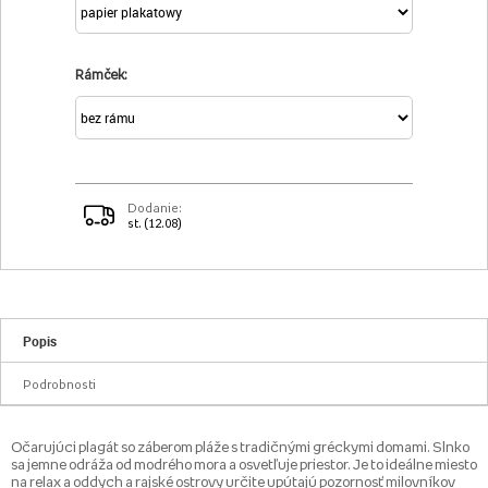
Rámček:
Dodanie:
st. (12.08)
Popis
Podrobnosti
Očarujúci plagát so záberom pláže s tradičnými gréckymi domami. Slnko
sa jemne odráža od modrého mora a osvetľuje priestor. Je to ideálne miesto
na relax a oddych a rajské ostrovy určite upútajú pozornosť milovníkov