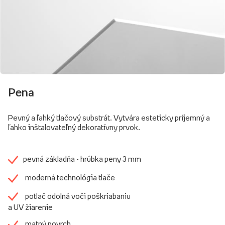
Pena
Pevný a ľahký tlačový substrát. Vytvára esteticky príjemný a
ľahko inštalovateľný dekoratívny prvok.
pevná základňa - hrúbka peny 3 mm
moderná technológia tlače
potlač odolná voči poškriabaniu
a UV žiarenie
matný povrch