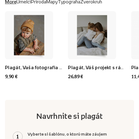
More
Umelci
Príroda
Mapy
Typografia
Zverokruh
Plagát, Vaša fotografia v štýle: Olejomaľba, 21x30
Plagát, Váš projekt s rámom FLORYDA AK, 21x30
9,90 €
26,89 €
11,
Navrhnite si plagát
Vyberte si šablónu, o ktorú máte záujem
1