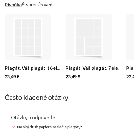
Pivoňka
Štvorec
Úroveň
Plagát, Váš plagát, 16 elementov, 40x60
Plagát, Váš plagát, 7 elementov, 40x60
23,49 €
23,49 €
23,
Často kladené otázky
Otázky a odpovede
Na aký druh papiera sa tlačia plagáty?