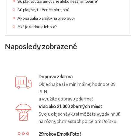
Sú plagáty zarámované alebo nezarámované?
Sú plagáty tlačené s okrajom?
Ako sa balia plagáty na prepravu?
Aká je dodacia lehota?
Naposledy zobrazené
Doprava zdarma
Objednajte si v minimálnej hodnote 89
PLN
a využite dopravu zdarma!
Viac ako 21 000 zberných miest
Svoju objednávku si môžete vyzdvihnúť
na rôznych miestach po celom Poľsku!
29 rokov Empik Foto!