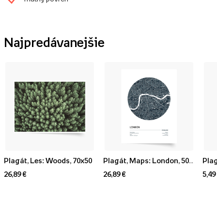
Najpredávanejšie
Plagát, Les: Woods, 70x50
Plagát, Maps: London, 50x70
Plag
26,89 €
26,89 €
5,49