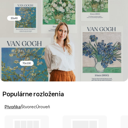
Populárne rozloženia
Pivoňka
Štvorec
Úroveň