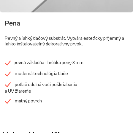
Pena
Pevný a ľahký tlačový substrát. Vytvára esteticky príjemný a
ľahko inštalovateľný dekoratívny prvok.
pevná základňa - hrúbka peny 3 mm
moderná technológia tlače
potlač odolná voči poškriabaniu
a UV žiarenie
matný povrch