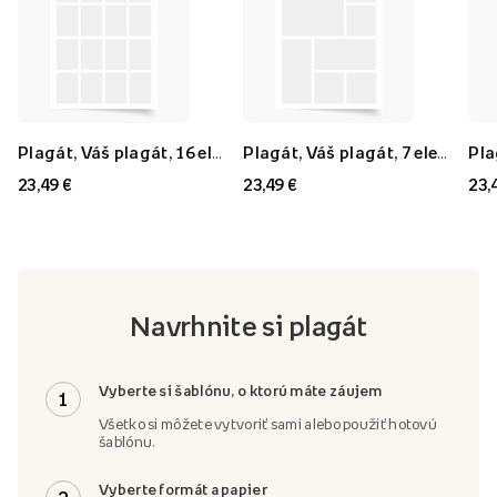
Plagát, Váš plagát, 16 elementov, 40x60
Plagát, Váš plagát, 7 elementov, 40x60
23,49 €
23,49 €
23,
Navrhnite si plagát
Vyberte si šablónu, o ktorú máte záujem
1
Všetko si môžete vytvoriť sami alebo použiť hotovú
šablónu.
Vyberte formát a papier