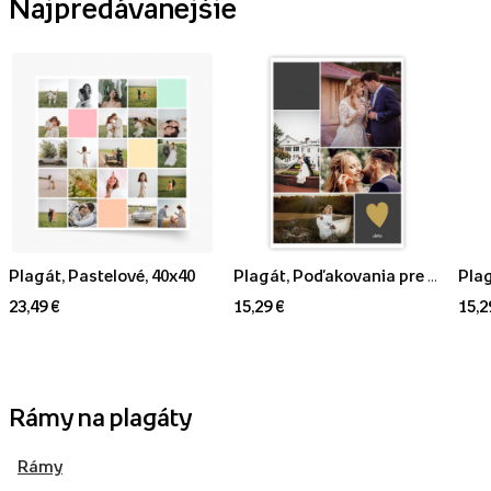
Najpredávanejšie
Plagát, Pastelové, 40x40
Plagát, Poďakovania pre rodičov, 30x40
23,49 €
15,29 €
15,2
Rámy na plagáty
Rámy