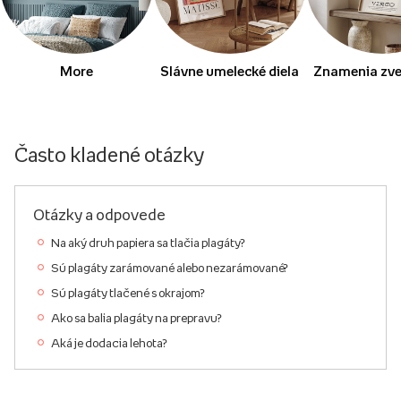
More
Slávne umelecké diela
Znamenia zve
Často kladené otázky
Otázky a odpovede
Na aký druh papiera sa tlačia plagáty?
Sú plagáty zarámované alebo nezarámované?
Sú plagáty tlačené s okrajom?
Ako sa balia plagáty na prepravu?
Aká je dodacia lehota?