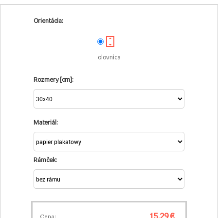
Orientácia:
olovnica
Rozmery [cm]:
Materiál:
Rámček:
15,29 €
Cena: