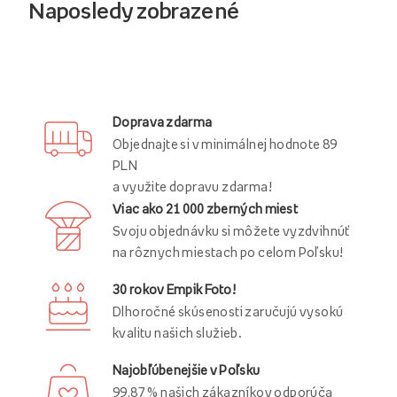
Naposledy zobrazené
Doprava zdarma
Objednajte si v minimálnej hodnote 89
PLN
a využite dopravu zdarma!
Viac ako 21 000 zberných miest
Svoju objednávku si môžete vyzdvihnúť
na rôznych miestach po celom Poľsku!
30 rokov Empik Foto!
Dlhoročné skúsenosti zaručujú vysokú
kvalitu našich služieb.
Najobľúbenejšie v Poľsku
99,87 % našich zákazníkov odporúča