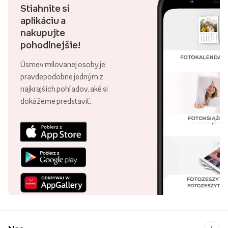
Stiahnite si
aplikáciu a
nakupujte
pohodlnejšie!
Úsmev milovanej osoby je
pravdepodobne jedným z
najkrajších pohľadov, aké si
dokážeme predstaviť.