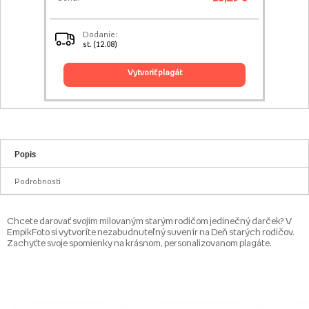
Dodanie:
st. (12.08)
vytvoriť plagát
Popis
Podrobnosti
Chcete darovať svojim milovaným starým rodičom jedinečný darček? V
EmpikFoto si vytvoríte nezabudnuteľný suvenír na Deň starých rodičov.
Zachyťte svoje spomienky na krásnom, personalizovanom plagáte.