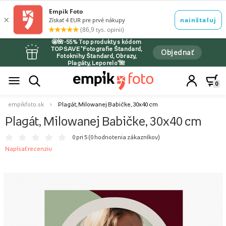
🤩🌺-55% Top produkty s kódom
TOPSAVE *Fotografie Štandard,
Objednať
Fotoknihy Štandard, Obrazy,
Plagáty, Leporelo*🌺
0
empikfoto.sk
Plagát, Milowanej Babičke, 30x40 cm
Plagát, Milowanej Babičke, 30x40 cm
0 pri 5 (
0 hodnotenia zákazníkov
)
Napísať recenziu