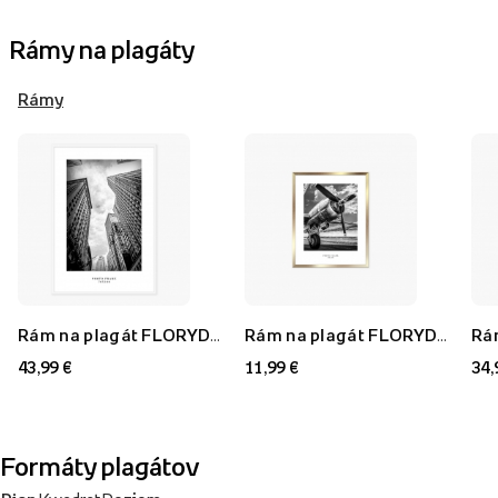
Rámy na plagáty
Rámy
Rám na plagát FLORYDA AF, biely, 70x100 cm
Rám na plagát FLORYDA AU, zlatý, 21x30 cm
43,99 €
11,99 €
34,
Formáty plagátov