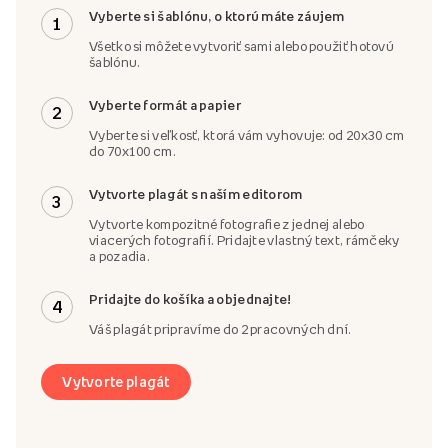
Vyberte si šablónu, o ktorú máte záujem
1
Všetko si môžete vytvoriť sami alebo použiť hotovú
šablónu.
Vyberte formát a papier
2
Vyberte si veľkosť, ktorá vám vyhovuje: od 20x30 cm
do 70x100 cm.
Vytvorte plagát s naším editorom
3
Vytvorte kompozitné fotografie z jednej alebo
viacerých fotografií. Pridajte vlastný text, rámčeky
a pozadia.
Pridajte do košíka a objednajte!
4
Váš plagát pripravíme do 2 pracovných dní.
Vytvorte plagát