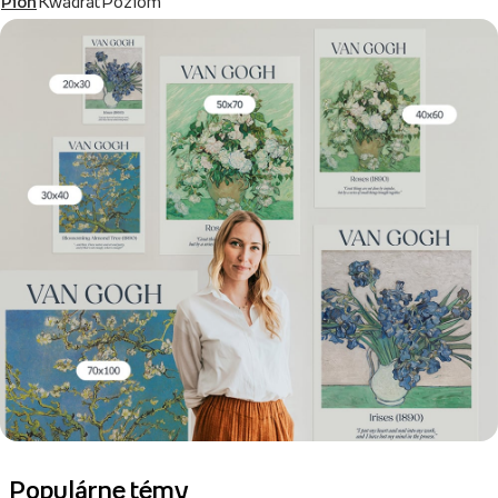
Pion
Kwadrat
Poziom
Populárne témy