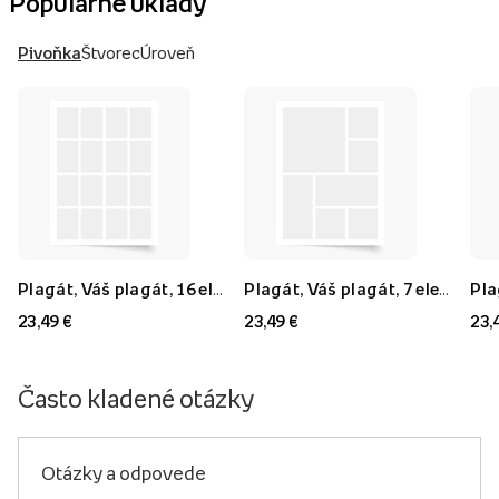
Populárne úklady
Pivoňka
Štvorec
Úroveň
Plagát, Váš plagát, 16 elementov, 40x60
Plagát, Váš plagát, 7 elementov, 40x60
23,49 €
23,49 €
23,
Často kladené otázky
Otázky a odpovede