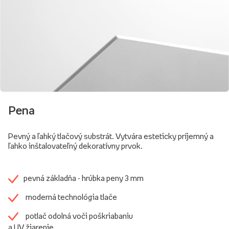
Pena
Pevný a ľahký tlačový substrát. Vytvára esteticky príjemný a
ľahko inštalovateľný dekoratívny prvok.
pevná základňa - hrúbka peny 3 mm
moderná technológia tlače
potlač odolná voči poškriabaniu
a UV žiarenie