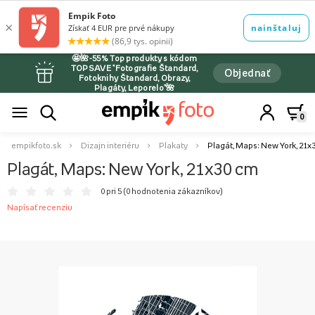
🤩🌺-55% Top produkty s kódom
TOPSAVE *Fotografie Štandard,
Objednať
Fotoknihy Štandard, Obrazy,
Plagáty, Leporelo*🌺
0
empikfoto.sk
Dizajn interiéru
Plakaty
Plagát, Maps: New York, 21x
Plagát, Maps: New York, 21x30 cm
0 pri 5 (
0 hodnotenia zákazníkov
)
Napísať recenziu