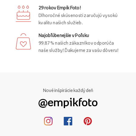
29 rokov Empik Foto!
Dlhoročné skúsenosti zaručujú vysokú
kvalitu našich služieb.
Najobľúbenejšie v Poľsku
99,87 % našich zákazníkov odporúča
naše služby! Ďakujeme za vašu dôveru!
Nové inšpirácie každý deň
@empikfoto