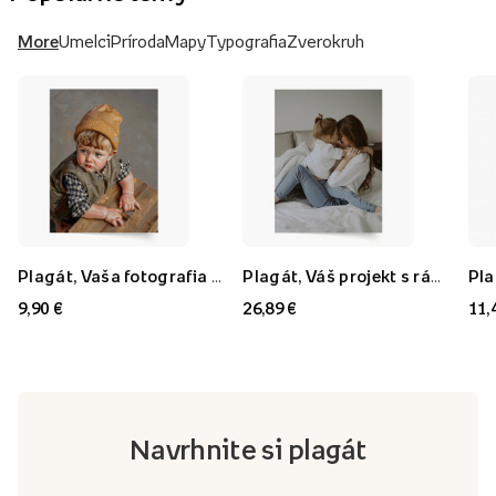
More
Umelci
Príroda
Mapy
Typografia
Zverokruh
Plagát, Vaša fotografia v štýle: Olejomaľba, 21x30
Plagát, Váš projekt s rámom FLORYDA AK, 21x30
9,90 €
26,89 €
11,
Navrhnite si plagát