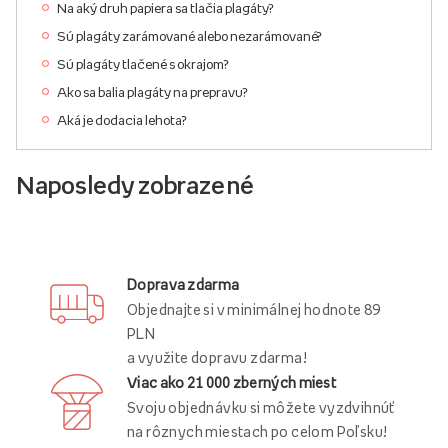
Na aký druh papiera sa tlačia plagáty?
Sú plagáty zarámované alebo nezarámované?
Sú plagáty tlačené s okrajom?
Ako sa balia plagáty na prepravu?
Aká je dodacia lehota?
Naposledy zobrazené
Doprava zdarma
Objednajte si v minimálnej hodnote 89
PLN
a využite dopravu zdarma!
Viac ako 21 000 zberných miest
Svoju objednávku si môžete vyzdvihnúť
na rôznych miestach po celom Poľsku!