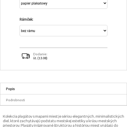
Rámček:
Dodanie:
št. (13.08)
Popis
Podrobnosti
Kolekcia plagátov s mapami miest je sériou elegantných, minimalistických
diel, ktoré zachytávajú podstatu mestskej estetiky a krásu mestských
priestorov. Plagáty inšpirované štruktúrou a históriou miest vnášajú do