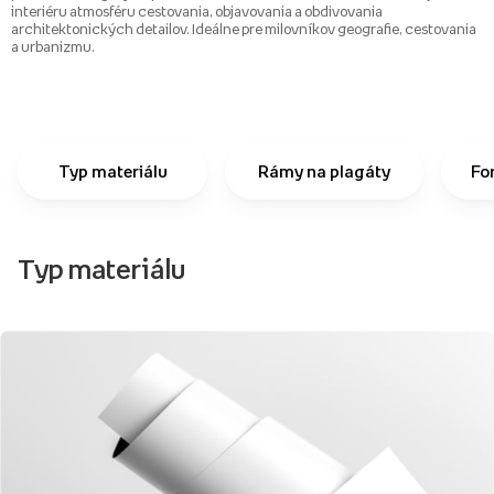
interiéru atmosféru cestovania, objavovania a obdivovania
architektonických detailov. Ideálne pre milovníkov geografie, cestovania
a urbanizmu.
Typ materiálu
Rámy na plagáty
Fo
Typ materiálu