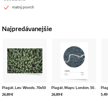
matný povrch
Najpredávanejšie
Plagát, Les: Woods, 70x50
Plagát, Maps: London, 50x70
Plag
26,89 €
26,89 €
5,49