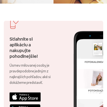
Stiahnite si
aplikáciu a
nakupujte
pohodlnejšie!
Úsmev milovanej osoby je
pravdepodobne jedným z
najkrajších pohľadov, aké si
dokážeme predstaviť.