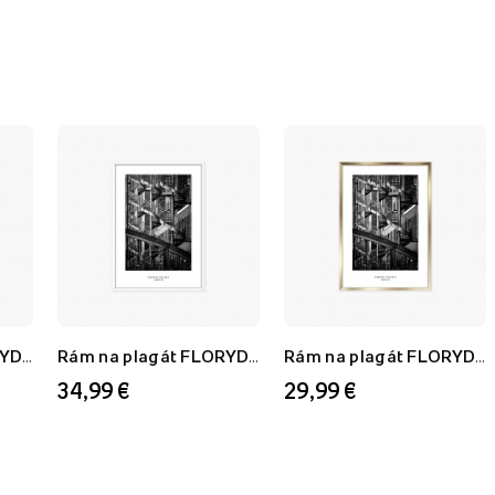
Rám na plagát FLORYDA AU, zlatý, 21x30 cm
Rám na plagát FLORYDA AF, biely, 60x80 cm
Rám na plagát FLORYDA AU, zlatý, 50x70 cm
34,99 €
29,99 €