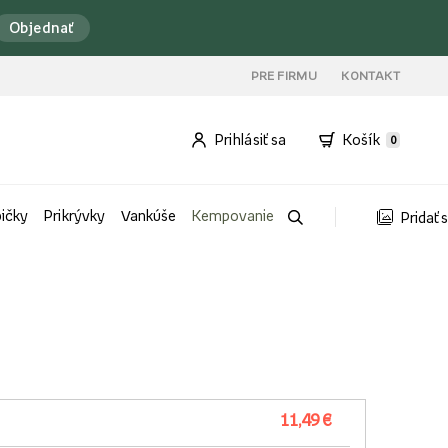
Objednať
PRE FIRMU
KONTAKT
Prihlásiť sa
Košík
0
bičky
Prikrývky
Vankúše
Kempovanie
Pridať 
11,49 €