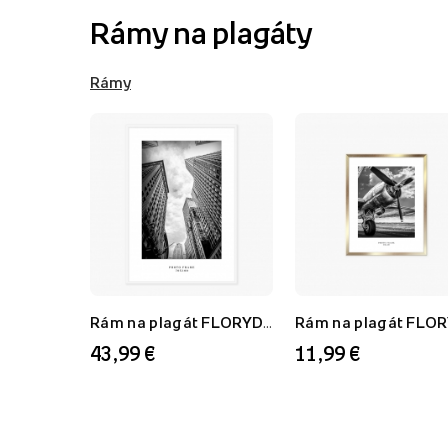
Rámy na plagáty
Rámy
Rám na plagát FLORYDA AF, biely, 70x100 cm
43,99 €
11,99 €