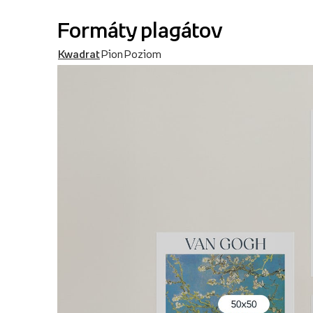
Formáty plagátov
Kwadrat
Pion
Poziom