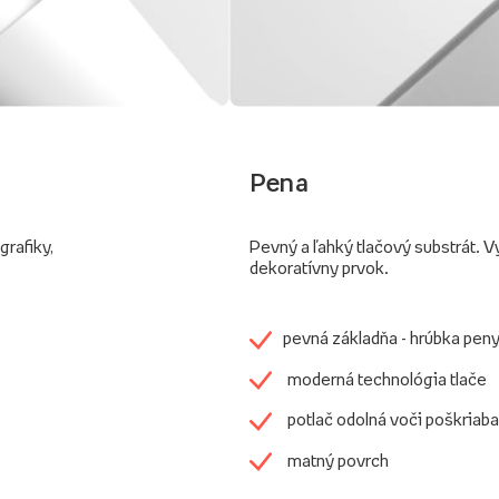
Pena
grafiky,
Pevný a ľahký tlačový substrát. V
dekoratívny prvok.
pevná základňa - hrúbka pen
moderná technológia tlače
potlač odolná voči poškriaba
matný povrch