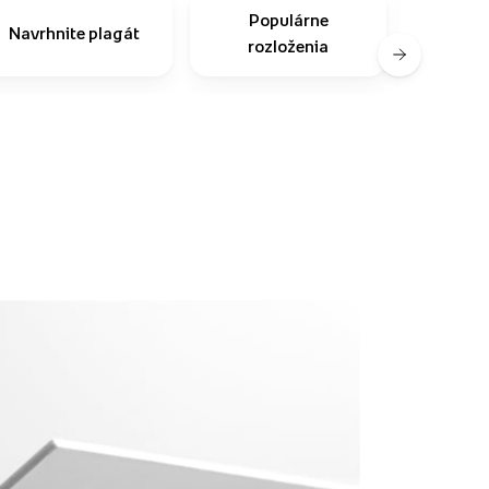
Populárne
Čast
Navrhnite plagát
rozloženia
o