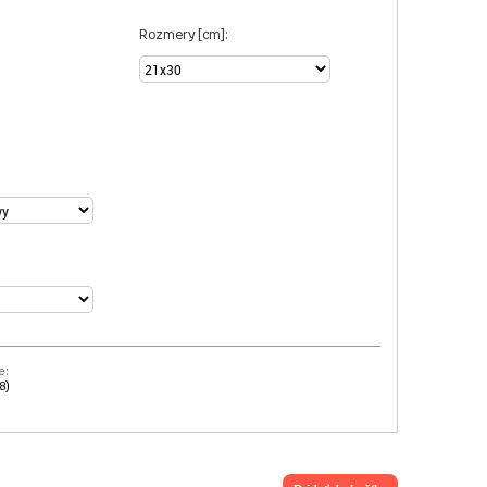
Rozmery [cm]:
e:
8)