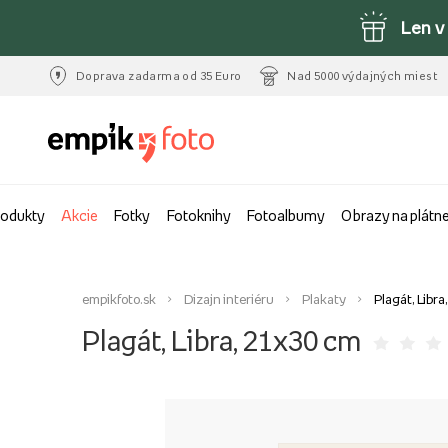
Len v
Doprava zadarma od 35 Euro
Nad 5000 výdajných miest
rodukty
Akcie
Fotky
Fotoknihy
Fotoalbumy
Obrazy na plátn
empikfoto.sk
Dizajn interiéru
Plakaty
Plagát, Libr
Plagát, Libra, 21x30 cm