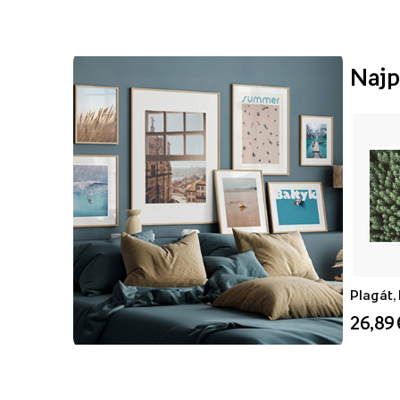
Najp
Plagát,
26,89 