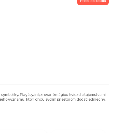
pridať do košíka
 symboliky. Plagáty, inšpirované mágiou hviezd a tajomstvami
bšieho významu, ktorí chcú svojim priestorom dodať jedinečný,