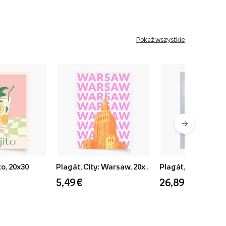
Pokaż wszystkie
o, 20x30
Plagát, City: Warsaw, 20x30
Plagát, Zima: Peac
5,49 €
26,89 €