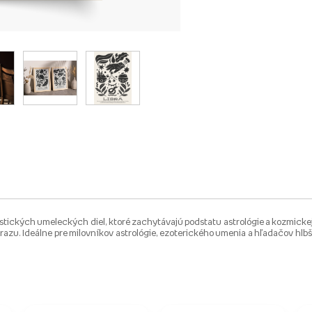
tických umeleckých diel, ktoré zachytávajú podstatu astrológie a kozmickej
 odrazu. Ideálne pre milovníkov astrológie, ezoterického umenia a hľadačov hl