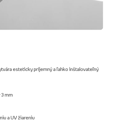
ytvára esteticky príjemný a ľahko inštalovateľný
y 3 mm
niu a UV žiareniu