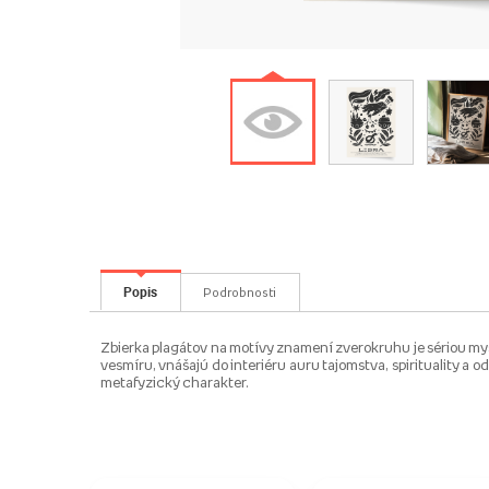
Popis
Podrobnosti
Zbierka plagátov na motívy znamení zverokruhu je sériou mys
vesmíru, vnášajú do interiéru auru tajomstva, spirituality a
metafyzický charakter.