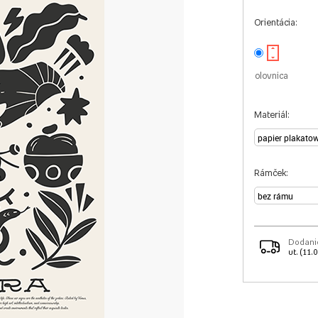
Orientácia:
olovnica
Materiál:
Rámček:
Dodani
ut. (11.0