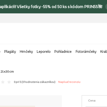
 aplikácii! Všetky fotky -55% od 50 ks s kódom PRIN55🌺
e
Plagáty
Hrnčeky
Leporelo
Pohladnice
Fotorámčeky
Kra
a, 21x30 cm
0 pri 5 (
0 hodnotenia zákazníkov
)
Napísať recenziu
Cena: