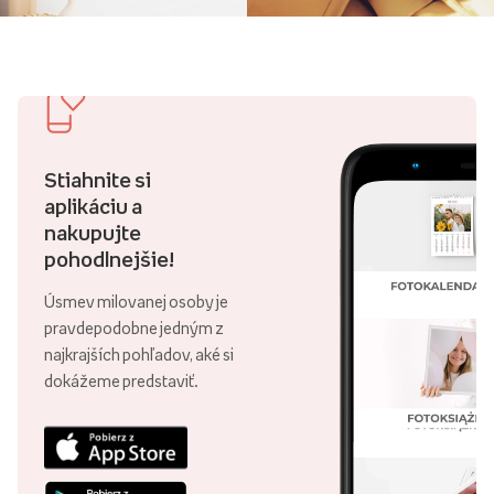
Stiahnite si
aplikáciu a
nakupujte
pohodlnejšie!
Úsmev milovanej osoby je
pravdepodobne jedným z
najkrajších pohľadov, aké si
dokážeme predstaviť.