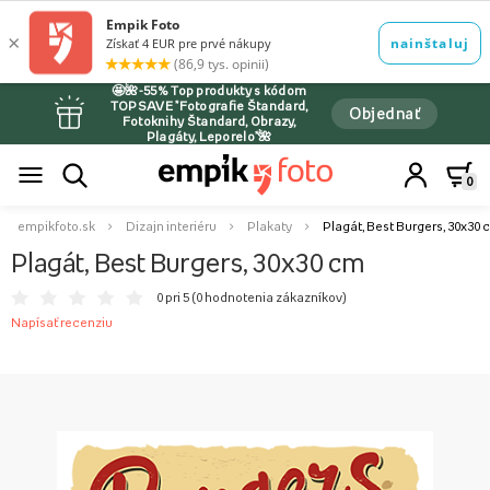
🤩🌺-55% Top produkty s kódom
TOPSAVE *Fotografie Štandard,
Objednať
Fotoknihy Štandard, Obrazy,
Plagáty, Leporelo*🌺
0
empikfoto.sk
Dizajn interiéru
Plakaty
Plagát, Best Burgers, 30x30
Plagát, Best Burgers, 30x30 cm
0 pri 5 (
0 hodnotenia zákazníkov
)
Napísať recenziu