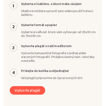
Vyberte si šablónu, o ktorú máte záujem
1
Všetko si môžete vytvoriť sami alebo použiť hotovú
šablónu.
Vyberte formát a papier
2
Vyberte si veľkosť, ktorá vám vyhovuje: od 20x30 cm
do 70x100 cm.
Vytvorte plagát s naším editorom
3
Vytvorte kompozitné fotografie z jednej alebo
viacerých fotografií. Pridajte vlastný text, rámčeky
a pozadia.
Pridajte do košíka a objednajte!
4
Váš plagát pripravíme do 2 pracovných dní.
Vytvorte plagát