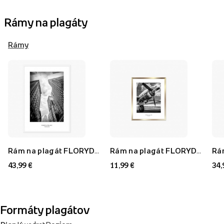
Rámy na plagáty
Rámy
Rám na plagát FLORYDA AF, biely, 70x100 cm
Rám na plagát FLORYDA AU, zlatý, 21x30 cm
43,99 €
11,99 €
34,
Formáty plagátov