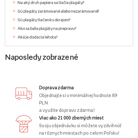
Na aký druh papiera sa tlačia plagáty?
Sú plagáty zarámované alebo nezarámované?
Sú plagáty tlačené s okrajom?
Ako sa balia plagáty na prepravu?
Aká je dodacia lehota?
Naposledy zobrazené
Doprava zdarma
Objednajte si v minimálnej hodnote 89
PLN
a využite dopravu zdarma!
Viac ako 21 000 zberných miest
Svoju objednávku si môžete vyzdvihnúť
na rôznych miestach po celom Poľsku!