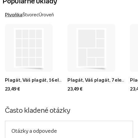
Populárne úklady
Pivoňka
Štvorec
Úroveň
Plagát, Váš plagát, 16 elementov, 40x60
Plagát, Váš plagát, 7 elementov, 40x60
23,49 €
23,49 €
23,
Často kladené otázky
Otázky a odpovede