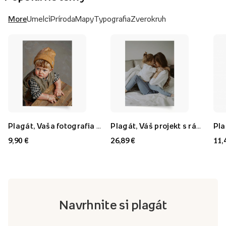
More
Umelci
Príroda
Mapy
Typografia
Zverokruh
Plagát, Vaša fotografia v štýle: Olejomaľba, 21x30
Plagát, Váš projekt s rámom FLORYDA AK, 21x30
9,90 €
26,89 €
11,
Navrhnite si plagát