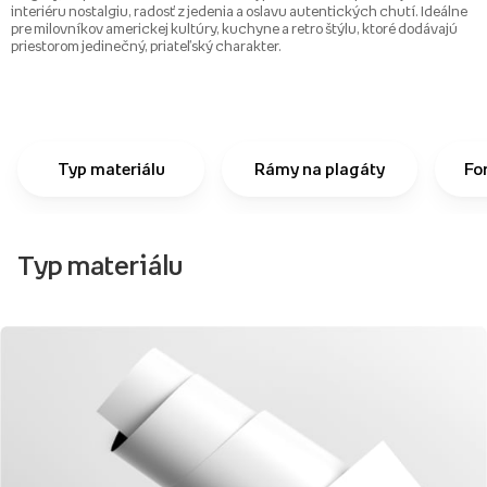
interiéru nostalgiu, radosť z jedenia a oslavu autentických chutí. Ideálne
pre milovníkov americkej kultúry, kuchyne a retro štýlu, ktoré dodávajú
priestorom jedinečný, priateľský charakter.
Typ materiálu
Rámy na plagáty
Fo
Typ materiálu