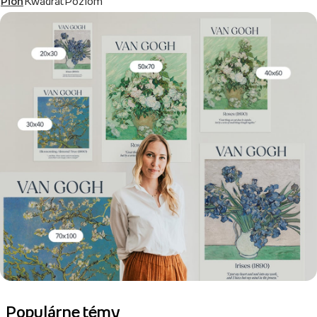
Pion
Kwadrat
Poziom
Populárne témy