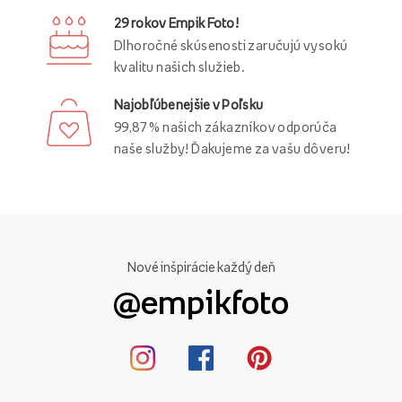
29 rokov Empik Foto!
Dlhoročné skúsenosti zaručujú vysokú
kvalitu našich služieb.
Najobľúbenejšie v Poľsku
99,87 % našich zákazníkov odporúča
naše služby! Ďakujeme za vašu dôveru!
Nové inšpirácie každý deň
@empikfoto