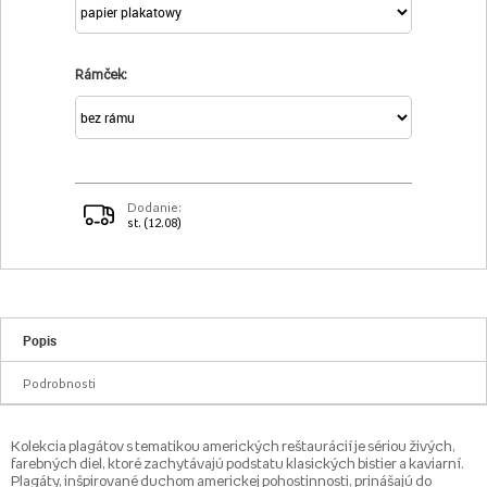
Rámček:
Dodanie:
st. (12.08)
Popis
Podrobnosti
Kolekcia plagátov s tematikou amerických reštaurácií je sériou živých,
farebných diel, ktoré zachytávajú podstatu klasických bistier a kaviarní.
Plagáty, inšpirované duchom americkej pohostinnosti, prinášajú do