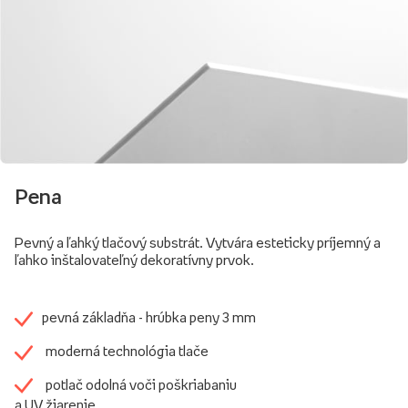
Pena
Pevný a ľahký tlačový substrát. Vytvára esteticky príjemný a
ľahko inštalovateľný dekoratívny prvok.
pevná základňa - hrúbka peny 3 mm
moderná technológia tlače
potlač odolná voči poškriabaniu
a UV žiarenie