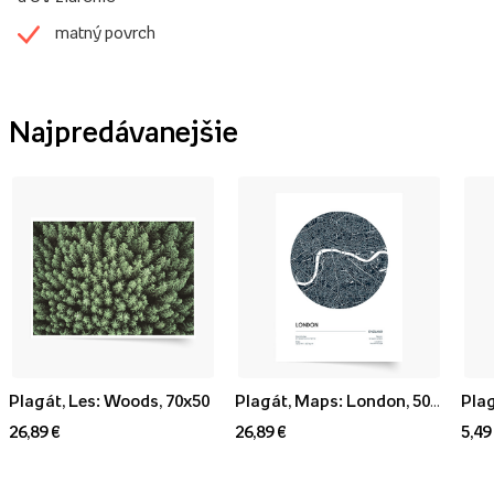
matný povrch
Najpredávanejšie
Plagát, Les: Woods, 70x50
Plagát, Maps: London, 50x70
Plag
26,89 €
26,89 €
5,49