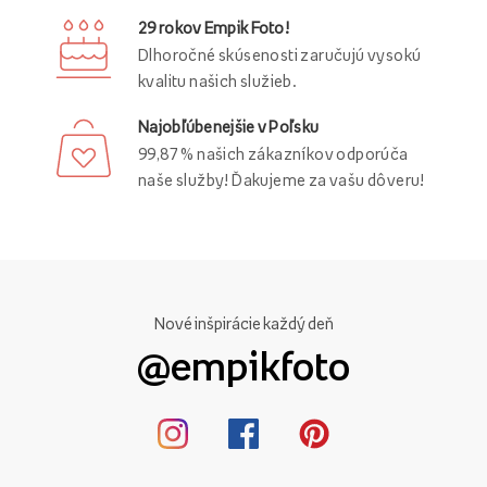
29 rokov Empik Foto!
Dlhoročné skúsenosti zaručujú vysokú
kvalitu našich služieb.
Najobľúbenejšie v Poľsku
99,87 % našich zákazníkov odporúča
naše služby! Ďakujeme za vašu dôveru!
Nové inšpirácie každý deň
@empikfoto