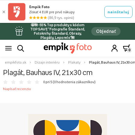
🤩🌺-55% Top produkty s kódom
TOPSAVE *Fotografie Štandard,
Objednať
Fotoknihy Štandard, Obrazy,
Plagáty, Leporelo*🌺
0
empikfoto.sk
Dizajn interiéru
Plakaty
Plagát, Bauhaus IV, 21x30 c
Plagát, Bauhaus IV, 21x30 cm
0 pri 5 (
0 hodnotenia zákazníkov
)
Napísať recenziu