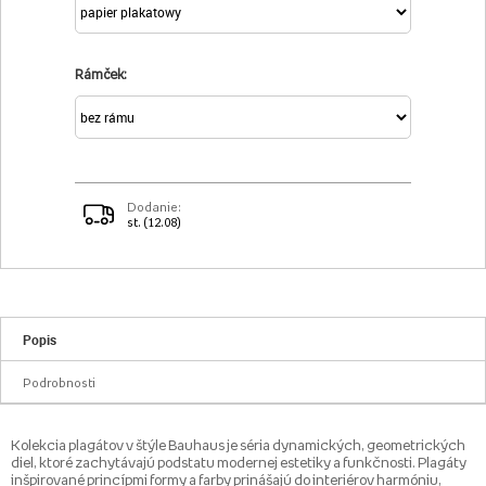
Rámček:
Dodanie:
st. (12.08)
Popis
Podrobnosti
Kolekcia plagátov v štýle Bauhaus je séria dynamických, geometrických
diel, ktoré zachytávajú podstatu modernej estetiky a funkčnosti. Plagáty
inšpirované princípmi formy a farby prinášajú do interiérov harmóniu,