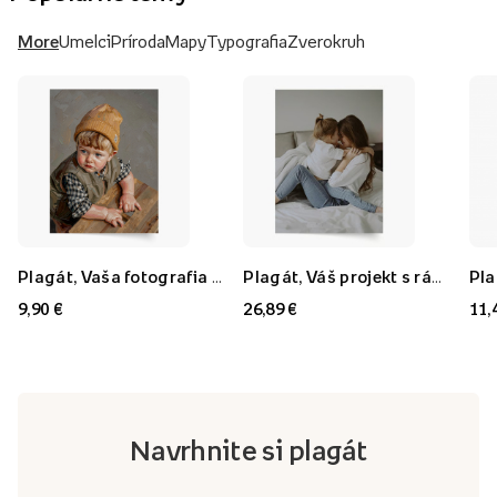
More
Umelci
Príroda
Mapy
Typografia
Zverokruh
Plagát, Vaša fotografia v štýle: Olejomaľba, 21x30
Plagát, Váš projekt s rámom FLORYDA AK, 21x30
9,90 €
26,89 €
11,
Navrhnite si plagát