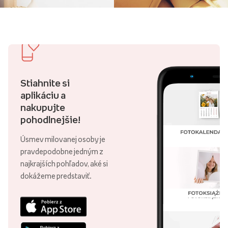
Stiahnite si
aplikáciu a
nakupujte
pohodlnejšie!
Úsmev milovanej osoby je
pravdepodobne jedným z
najkrajších pohľadov, aké si
dokážeme predstaviť.