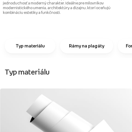
jednoduchosť a moderný charakter. Ideálne pre milovníkov
modernistického umenia, architektúry a dizajnu, ktorí oceňujú
kombináciu estetiky a funkčnosti.
Typ materiálu
Rámy na plagáty
Fo
Typ materiálu