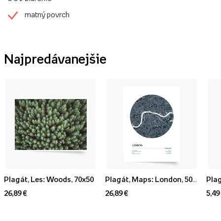
matný povrch
Najpredávanejšie
Plagát, Les: Woods, 70x50
Plagát, Maps: London, 50x70
Plag
26,89 €
26,89 €
5,49