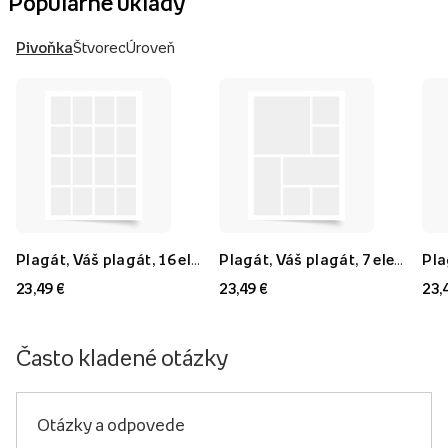
Populárne úklady
Pivoňka
Štvorec
Úroveň
Plagát, Váš plagát, 16 elementov, 40x60
Plagát, Váš plagát, 7 elementov, 40x60
23,49 €
23,49 €
23,
Často kladené otázky
Otázky a odpovede