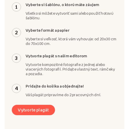
Vyberte si šablónu, o ktorú máte záujem
1
Všetko si môžete vytvoriť sami alebo použiť hotovú
šablónu.
Vyberte formát a papier
2
Vyberte si veľkosť, ktorá vám vyhovuje: od 20x30 cm
do 70x100 cm.
Vytvorte plagát s naším editorom
3
Vytvorte kompozitné fotografie z jednej alebo
viacerých fotografií. Pridajte vlastný text, rámčeky
a pozadia.
Pridajte do košíka a objednajte!
4
Váš plagát pripravíme do 2 pracovných dní.
Vytvorte plagát