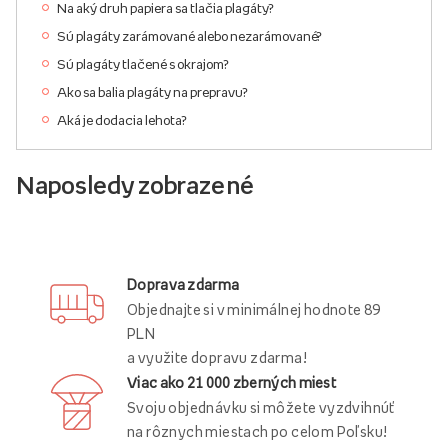
Na aký druh papiera sa tlačia plagáty?
Sú plagáty zarámované alebo nezarámované?
Sú plagáty tlačené s okrajom?
Ako sa balia plagáty na prepravu?
Aká je dodacia lehota?
Naposledy zobrazené
Doprava zdarma
Objednajte si v minimálnej hodnote 89
PLN
a využite dopravu zdarma!
Viac ako 21 000 zberných miest
Svoju objednávku si môžete vyzdvihnúť
na rôznych miestach po celom Poľsku!