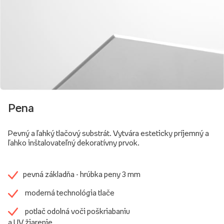
Pena
Pevný a ľahký tlačový substrát. Vytvára esteticky príjemný a
ľahko inštalovateľný dekoratívny prvok.
pevná základňa - hrúbka peny 3 mm
moderná technológia tlače
potlač odolná voči poškriabaniu
a UV žiarenie