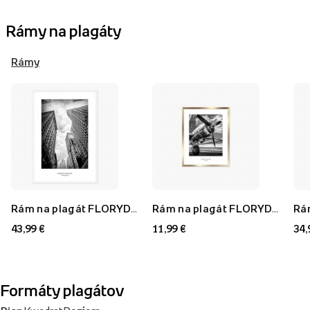
Rámy na plagáty
Rámy
Rám na plagát FLORYDA AF, biely, 70x100 cm
Rám na plagát FLORYDA AU, zlatý, 21x30 cm
43,99 €
11,99 €
34,
Formáty plagátov