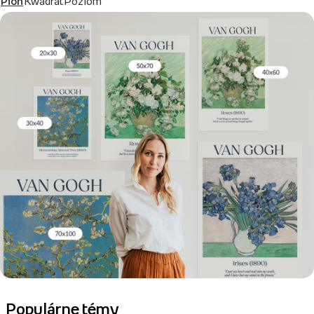
Pion
Kwadrat
Poziom
Populárne témy