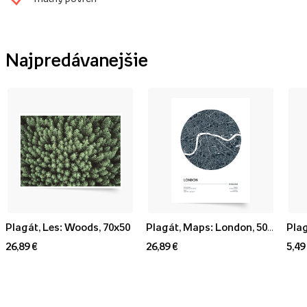
Najpredávanejšie
Plagát, Les: Woods, 70x50
Plagát, Maps: London, 50x70
Plag
26,89 €
26,89 €
5,49