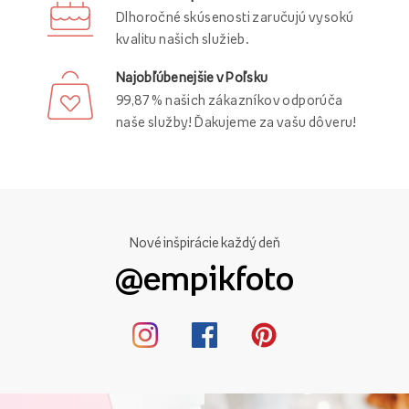
Dlhoročné skúsenosti zaručujú vysokú
kvalitu našich služieb.
Najobľúbenejšie v Poľsku
99,87 % našich zákazníkov odporúča
naše služby! Ďakujeme za vašu dôveru!
Nové inšpirácie každý deň
@empikfoto