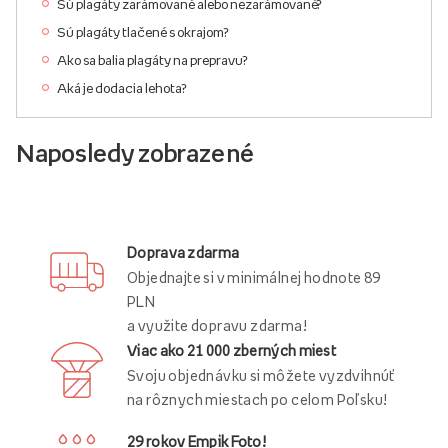
Sú plagáty zarámované alebo nezarámované?
Sú plagáty tlačené s okrajom?
Ako sa balia plagáty na prepravu?
Aká je dodacia lehota?
Naposledy zobrazené
Doprava zdarma
Objednajte si v minimálnej hodnote 89
PLN
a využite dopravu zdarma!
Viac ako 21 000 zberných miest
Svoju objednávku si môžete vyzdvihnúť
na rôznych miestach po celom Poľsku!
29 rokov Empik Foto!