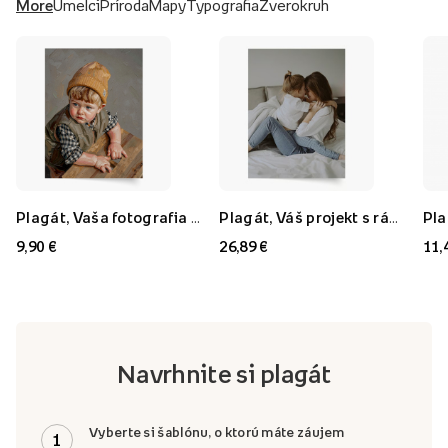
More
Umelci
Príroda
Mapy
Typografia
Zverokruh
Plagát, Vaša fotografia v štýle: Olejomaľba, 21x30
Plagát, Váš projekt s rámom FLORYDA AK, 21x30
9,90 €
26,89 €
11,
Navrhnite si plagát
Vyberte si šablónu, o ktorú máte záujem
1