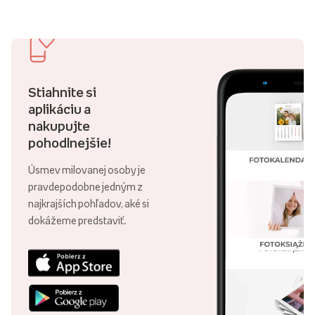
Stiahnite si
aplikáciu a
nakupujte
pohodlnejšie!
Úsmev milovanej osoby je
pravdepodobne jedným z
najkrajších pohľadov, aké si
dokážeme predstaviť.