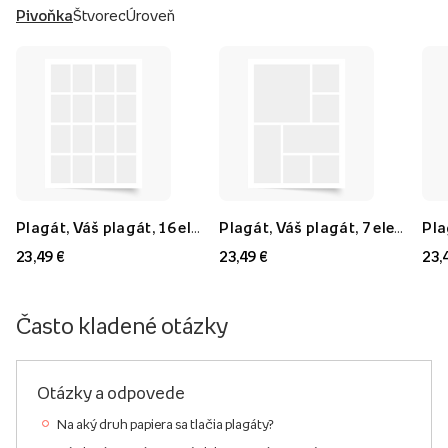
Pivoňka
Štvorec
Úroveň
Plagát, Váš plagát, 16 elementov, 40x60
Plagát, Váš plagát, 7 elementov, 40x60
23,49 €
23,49 €
23,
Často kladené otázky
Otázky a odpovede
Na aký druh papiera sa tlačia plagáty?