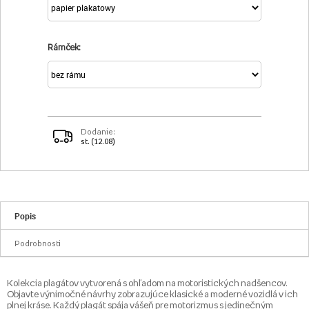
Rámček:
Dodanie:
st. (12.08)
Popis
Podrobnosti
Kolekcia plagátov vytvorená s ohľadom na motoristických nadšencov.
Objavte výnimočné návrhy zobrazujúce klasické a moderné vozidlá v ich
plnej kráse. Každý plagát spája vášeň pre motorizmus s jedinečným