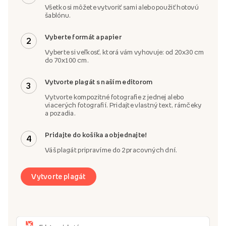
Všetko si môžete vytvoriť sami alebo použiť hotovú
šablónu.
Vyberte formát a papier
2
Vyberte si veľkosť, ktorá vám vyhovuje: od 20x30 cm
do 70x100 cm.
Vytvorte plagát s naším editorom
3
Vytvorte kompozitné fotografie z jednej alebo
viacerých fotografií. Pridajte vlastný text, rámčeky
a pozadia.
Pridajte do košíka a objednajte!
4
Váš plagát pripravíme do 2 pracovných dní.
Vytvorte plagát