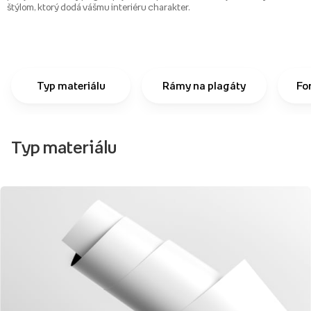
štýlom, ktorý dodá vášmu interiéru charakter.
Typ materiálu
Rámy na plagáty
Fo
Typ materiálu