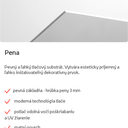
Pena
Pevný a ľahký tlačový substrát. Vytvára esteticky príjemný a
ľahko inštalovateľný dekoratívny prvok.
pevná základňa - hrúbka peny 3 mm
moderná technológia tlače
potlač odolná voči poškriabaniu
a UV žiarenie
matný povrch