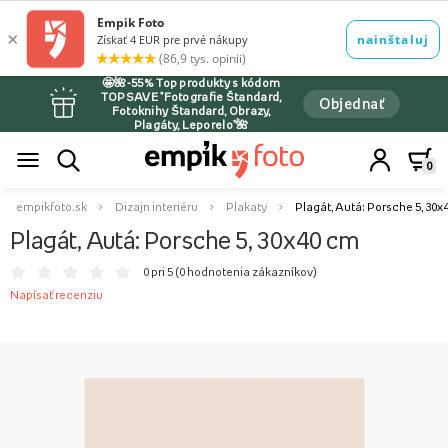
🤩🌺-55% Top produkty s kódom
TOPSAVE *Fotografie Štandard,
Objednať
Fotoknihy Štandard, Obrazy,
Plagáty, Leporelo*🌺
0
empikfoto.sk
Dizajn interiéru
Plakaty
Plagát, Autá: Porsche 5, 30x
Plagát, Autá: Porsche 5, 30x40 cm
0 pri 5 (
0 hodnotenia zákazníkov
)
Napísať recenziu