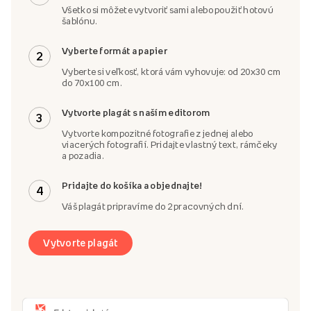
Všetko si môžete vytvoriť sami alebo použiť hotovú
šablónu.
Vyberte formát a papier
2
Vyberte si veľkosť, ktorá vám vyhovuje: od 20x30 cm
do 70x100 cm.
Vytvorte plagát s naším editorom
3
Vytvorte kompozitné fotografie z jednej alebo
viacerých fotografií. Pridajte vlastný text, rámčeky
a pozadia.
Pridajte do košíka a objednajte!
4
Váš plagát pripravíme do 2 pracovných dní.
Vytvorte plagát