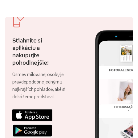
Stiahnite si
aplikáciu a
nakupujte
pohodlnejšie!
Úsmev milovanej osoby je
pravdepodobne jedným z
najkrajších pohľadov, aké si
dokážeme predstaviť.