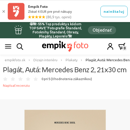
🤩🌺-55% Top produkty s kódom
TOPSAVE *Fotografie Štandard,
Objednať
Fotoknihy Štandard, Obrazy,
Plagáty, Leporelo*🌺
0
empikfoto.sk
Dizajn interiéru
Plakaty
Plagát, Autá: Mercedes Benz
Plagát, Autá: Mercedes Benz 2, 21x30 cm
0 pri 5 (
0 hodnotenia zákazníkov
)
Napísať recenziu