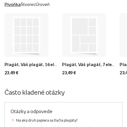
Pivoňka
Štvorec
Úroveň
Plagát, Váš plagát, 16 elementov, 40x60
Plagát, Váš plagát, 7 elementov, 40x60
23,49 €
23,49 €
23,
Často kladené otázky
Otázky a odpovede
Na aký druh papiera sa tlačia plagáty?