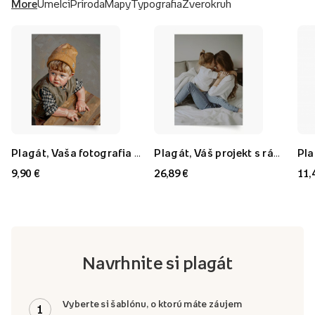
More
Umelci
Príroda
Mapy
Typografia
Zverokruh
Plagát, Vaša fotografia v štýle: Olejomaľba, 21x30
Plagát, Váš projekt s rámom FLORYDA AK, 21x30
9,90 €
26,89 €
11,
Navrhnite si plagát
Vyberte si šablónu, o ktorú máte záujem
1