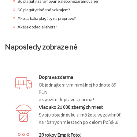
Sú plagáty zarámované alebo nezarámované?
Sú plagáty tlačené s okrajom?
Ako sa balia plagáty na prepravu?
Aká je dodacia lehota?
Naposledy zobrazené
Doprava zdarma
Objednajte si v minimálnej hodnote 89
PLN
a využite dopravu zdarma!
Viac ako 21 000 zberných miest
Svoju objednávku si môžete vyzdvihnúť
na rôznych miestach po celom Poľsku!
29 rokov Empik Foto!