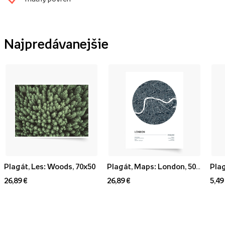
Najpredávanejšie
Plagát, Les: Woods, 70x50
Plagát, Maps: London, 50x70
Plag
26,89 €
26,89 €
5,49