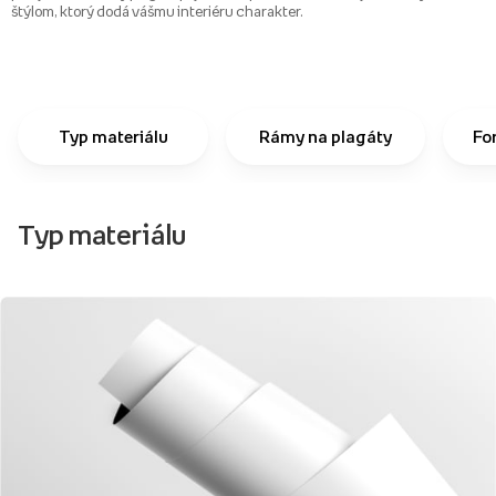
štýlom, ktorý dodá vášmu interiéru charakter.
Typ materiálu
Rámy na plagáty
Fo
Typ materiálu