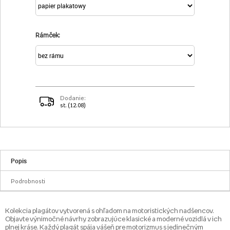
Rámček:
Dodanie:
st. (12.08)
Popis
Podrobnosti
Kolekcia plagátov vytvorená s ohľadom na motoristických nadšencov.
Objavte výnimočné návrhy zobrazujúce klasické a moderné vozidlá v ich
plnej kráse. Každý plagát spája vášeň pre motorizmus s jedinečným