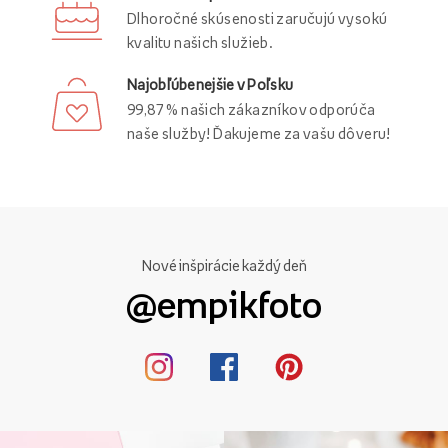
Dlhoročné skúsenosti zaručujú vysokú
kvalitu našich služieb.
Najobľúbenejšie v Poľsku
99,87 % našich zákazníkov odporúča
naše služby! Ďakujeme za vašu dôveru!
Nové inšpirácie každý deň
@empikfoto