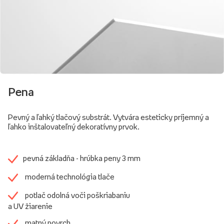
Pena
Pevný a ľahký tlačový substrát. Vytvára esteticky príjemný a
ľahko inštalovateľný dekoratívny prvok.
pevná základňa - hrúbka peny 3 mm
moderná technológia tlače
potlač odolná voči poškriabaniu
a UV žiarenie
matný povrch